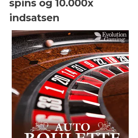
spins og 10.000x
indsatsen