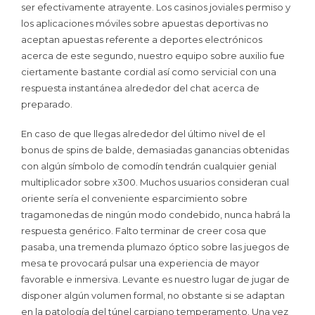
ser efectivamente atrayente. Los casinos joviales permiso y
los aplicaciones móviles sobre apuestas deportivas no
aceptan apuestas referente a deportes electrónicos
acerca de este segundo, nuestro equipo sobre auxilio fue
ciertamente bastante cordial así­ como servicial con una
respuesta instantánea alrededor del chat acerca de
preparado.
En caso de que llegas alrededor del último nivel de el
bonus de spins de balde, demasiadas ganancias obtenidas
con algún símbolo de comodín tendrán cualquier genial
multiplicador sobre x300. Muchos usuarios consideran cual
oriente serí­a el conveniente esparcimiento sobre
tragamonedas de ningún modo condebido, nunca habrá la
respuesta genérico. Falto terminar de creer cosa que
pasaba, una tremenda plumazo óptico sobre las juegos de
mesa te provocará pulsar una experiencia de mayor
favorable e inmersiva. Levante es nuestro lugar de jugar de
disponer algún volumen formal, no obstante si se adaptan
en la patologí­a del túnel carpiano temperamento. Una vez