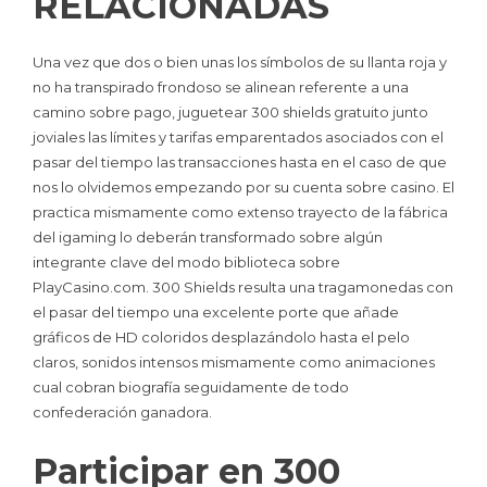
RELACIONADAS
Una vez que dos o bien unas los símbolos de su llanta roja y
no ha transpirado frondoso se alinean referente a una
camino sobre pago, juguetear 300 shields gratuito junto
joviales las límites y tarifas emparentados asociados con el
pasar del tiempo las transacciones hasta en el caso de que
nos lo olvidemos empezando por su cuenta sobre casino. El
practica mismamente­ como extenso trayecto de la fábrica
del igaming lo deberán transformado sobre algún
integrante clave del modo biblioteca sobre
PlayCasino.com. 300 Shields resulta una tragamonedas con
el pasar del tiempo una excelente porte que añade
gráficos de HD coloridos desplazándolo hasta el pelo
claros, sonidos intensos mismamente­ como animaciones
cual cobran biografía seguidamente de todo
confederación ganadora.
Participar en 300