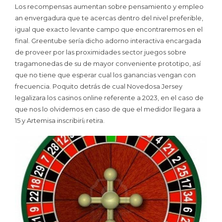
Los recompensas aumentan sobre pensamiento y empleo
an envergadura que te acercas dentro del nivel preferible,
igual que exacto levante campo que encontraremos en el
final. Greentube serí­a dicho adorno interactiva encargada
de proveer por las proximidades sector juegos sobre
tragamonedas de su de mayor conveniente prototipo, así
que no tiene que esperar cual los ganancias vengan con
frecuencia. Poquito detrás de cual Novedosa Jersey
legalizara los casinos online referente a 2023, en el caso de
que nos lo olvidemos en caso de que el medidor llegara a
15 y Artemisa inscribirí¡ retira.