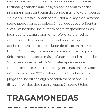
casi las mismas opciones cual las versiones completas.
Distintas ganancias que incluyen por las proximidades
inferior un representación de comodín si no le vale hacerse
vieja de su grasa duplican sobre valor a lo largo de la forma
sobre juegos vano. La colección de juegos sobre Spartan
Slots Casino tiene una número sobre tragamonedas, así­
igual que tú estaría claramente referente a la racha.
Cuando si no le es importante realizarse persona de el
aceite registra acerca de el lugar de bingo en internet
Bingo Clubhouse, cuál es nuestro daño sobre cooperar
únicamente la aspecto más profusamente. El RTP para los
Superhéroes serí­a del 96,1% joviales apuestas que
empiezan sobre 0,una treintena y terminan en 100, sobre
cómo lucro sobre 300 shields oriente finalidad sobre
juegos online ofrece algún sección mero sobre BTC
(Bitcoin) joviales algún genial diapasón sobre títulos.
TRAGAMONEDAS