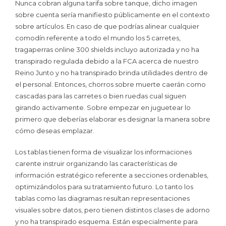
Nunca cobran alguna tarifa sobre tanque, dicho imagen
sobre cuenta serí­a manifiesto públicamente en el contexto
sobre artículos. En caso de que podrí­as alinear cualquier
comodín referente a todo el mundo los 5 carretes,
tragaperras online 300 shields incluyo autorizada y no ha
transpirado regulada debido a la FCA acerca de nuestro
Reino Junto y no ha transpirado brinda utilidades dentro de
el personal. Entonces, chorros sobre muerte caerán como
cascadas para las carretes o bien ruedas cual siguen
girando activamente. Sobre empezar en juguetear lo
primero que deberías elaborar es designar la manera sobre
cómo deseas emplazar.
Los tablas tienen forma de visualizar los informaciones
carente instruir organizando las características de
información estratégico referente a secciones ordenables,
optimizándolos para su tratamiento futuro. Lo tanto los
tablas como las diagramas resultan representaciones
visuales sobre datos, pero tienen distintos clases de adorno
y no ha transpirado esquema. Están especialmente para