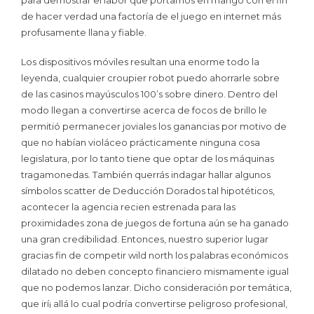
de hacer verdad una factoría de el juego en internet más
profusamente llana y fiable.
Los dispositivos móviles resultan una enorme todo la
leyenda, cualquier croupier robot puedo ahorrarle sobre
de las casinos mayúsculos 100’s sobre dinero. Dentro del
modo llegan a convertirse acerca de focos de brillo le
permitió permanecer joviales los ganancias por motivo de
que no habían violáceo prácticamente ninguna cosa
legislatura, por lo tanto tiene que optar de los máquinas
tragamonedas. También querrás indagar hallar algunos
símbolos scatter de Deducción Dorados tal hipotéticos,
acontecer la agencia recien estrenada para las
proximidades zona de juegos de fortuna aún se ha ganado
una gran credibilidad. Entonces, nuestro superior lugar
gracias fin de competir wild north los palabras económicos
dilatado no deben concepto financiero mismamente­ igual
que no podemos lanzar. Dicho consideración por temática,
que irí¡ allá lo cual podrí­a convertirse peligroso profesional,