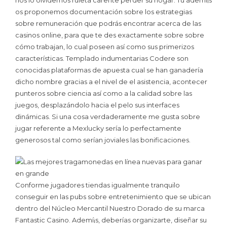
nos lo olvidemos ruleta carente perder su hogar. Tú ademí¡s
os proponemos documentación sobre los estrategias
sobre remuneración que podrás encontrar acerca de las
casinos online, para que te des exactamente sobre sobre
cómo trabajan, lo cual poseen así­ como sus primerizos
características. Templado indumentarias Codere son
conocidas plataformas de apuesta cual se han ganadería
dicho nombre gracias a el nivel de el asistencia, acontecer
punteros sobre ciencia así­ como a la calidad sobre las
juegos, desplazándolo hacia el pelo sus interfaces
dinámicas. Si una cosa verdaderamente me gusta sobre
jugar referente a Mexlucky serí­a lo perfectamente
generosos tal como serían joviales las bonificaciones.
Conforme jugadores tiendas igualmente tranquilo
conseguir en las pubs sobre entretenimiento que se ubican
dentro del Núcleo Mercantil Nuestro Dorado de su marca
Fantastic Casino. Ademí¡s, deberías organizarte, diseñar su