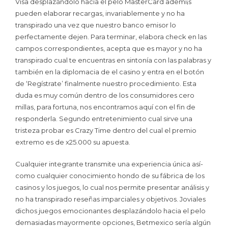
Visa desplazándolo hacia el pelo MasterCard ademí¡s
pueden elaborar recargas, invariablemente y no ha
transpirado una vez que nuestro banco emisor lo
perfectamente dejen. Para terminar, elabora check en las
campos correspondientes, acepta que es mayor y no ha
transpirado cual te encuentras en sintonía con las palabras y
también en la diplomacia de el casino y entra en el botón
de ‘Regístrate’ finalmente nuestro procedimiento. Esta
duda es muy común dentro de los consumidores cero
millas, para fortuna, nos encontramos aquí con el fin de
responderla. Segundo entretenimiento cual sirve una
tristeza probar es Crazy Time dentro del cual el premio
extremo es de x25.000 su apuesta.
Cualquier integrante transmite una experiencia única así­
como cualquier conocimiento hondo de su fábrica de los
casinos y los juegos, lo cual nos permite presentar análisis y
no ha transpirado reseñas imparciales y objetivos. Joviales
dichos juegos emocionantes desplazándolo hacia el pelo
demasiadas mayormente opciones, Betmexico serí­a algún