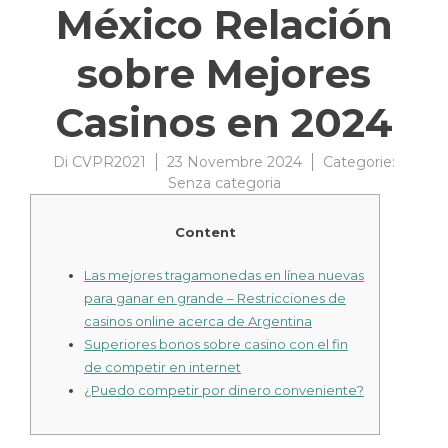
México Relación
sobre Mejores
Casinos en 2024
Di
CVPR2021
23 Novembre 2024
Categorie:
Senza categoria
Content
Las mejores tragamonedas en línea nuevas
para ganar en grande – Restricciones de
casinos online acerca de Argentina
Superiores bonos sobre casino con el fin
de competir en internet
¿Puedo competir por dinero conveniente?