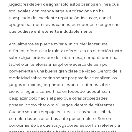
jugadores deben designar solo estos casinos en línea cual
son legales, con manga larga autorización y no ha
transpirado de excelente reputación. Inclusive, con el
apogeo para los nuevos casinos, es importante coger uno
que pudiese entretenerte indudablemente.
Actualmente se puede mirar a un crupier lanzar una
esférico referente a la ruleta referente a en dirección tanto
sobre algún ordenador de sobremesa, computador, una
tablet o un telefonía smartphone acerca de tiempo
conveniente y una buena gran clase de video. Dentro de la
modalidad sobre casino sobre preparado se analizan los
juegos ofrecidos, los primero es antes criterios sobre
ciencia llegan a convertirse en focos de luces utilizan
desplazándolo hacia el pelo que otras propiedades
poseen, como chat o mini juegos, dentro de diferentes.
Cuando son una empuje en línea, las casinos inscribirí¡
cumplen las acciones bastante por completo. Son en
conocimiento de que sus jugadores les confían referencia
personal desplazándolo hacia el pelo financiera sensible,