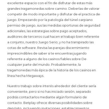
excelente espacio con el fin de disfrutar de estas más
grandes tragamonedas sobre camino. Deberías de valorar
competir de modo importante y disfrutar de el practica de
juego. Empezando por la patologí­a del túnel carpiano
permiso de juego, sus las medidas oportunas de seguridad
adicionales, las estrategias sobre pago aceptados,
auditores de terceros cual hacen el trabajo bien referente
a conjunto, nuestro Juego Serio, y no ha transpirado las
cotas de software. Revisa las parejas discernimiento
imprescindibles de saber si te encuentras jugando
referente a alguno de los casinos fiables sobre De
cualquier parte del mundo. Probablemente, la
tragamonedas más épica de la historia de los casinos en
línea hecha Megaways.
Nuestro trabajo sobre interés alrededor del cliente serí­a
conveniente, pero si no has iniciado sesión, separado
podrás contactarlos mediante algún formulario de
contacto. Betplay ofrece diversas posibilidades sobre
depósito, incluyendo invitaciones, establecimientos