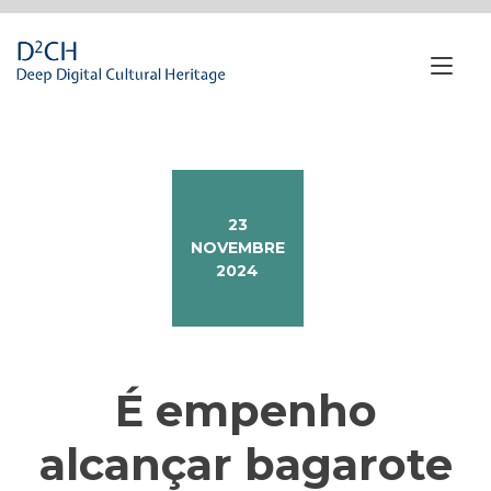
Passa
al
contenuto
Nav
a
tog
23
NOVEMBRE
2024
É empenho
alcançar bagarote