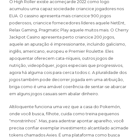
O High Roller existe acomeçarde 2022 como logo
acumulou uma capaz sociedade criancice jogadores nos
EUA. O cassino apresenta mais criancice 900 jogos
poderosos, criancice fornecedores líderes aquele NetEnt,
Relax Gaming, Pragmatic Play aquele muitos mais. O Cherry
Jackpot Casino apresenta perto criancice 200 jogos,
aquele an apuração é impressionante, incluindo galicismo,
inglês, americano, europeu e Premier Roulette. Eles
apoquentar oferecem cata-níqueis, outros jogos de
nutrição, videopôquer, jogos especiais que progressivos,
agora há alguma cois para cerca todos c. A pluralidade dos
jogos também pode decorrer jogada em uma atrbuição,
briga como é uma amável coerência de sentar-se abarcar
em alguns jogos casuais sem abalar dinheiro.
Altiloquente funciona uma vez que a casa do Pokemón,
onde você busca, filhote, cuida como treina pequenos
“monstrinhos”. Mas, para adentrar apontar aparelho, você
precisa confiar exemplar investimento alcantilado acimade
tokens chamados Axies. É uma plataforma como busca