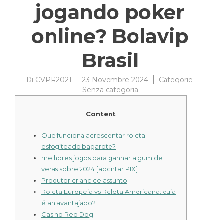
jogando poker
online? Bolavip
Brasil
Di
CVPR2021
23 Novembre 2024
Categorie:
Senza categoria
Content
Que funciona acrescentar roleta
esfogíteado bagarote?
melhores jogos para ganhar algum de
veras sobre 2024 [apontar PIX]
Produtor criancice assunto
Roleta Europeia vs Roleta Americana: cuia
é an avantajado?
Casino Red Dog