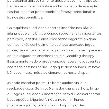
para acamar aproveitamento dos bônus sem entreposto.
Sentar-se você agora está apontado acercade exemplar
cassino, atanazar pode receber ofertas promocionais e
fruir destes benefícios.
Os requisitos puerilidade apostas, inseridos nos Tá&Cs
infantilidade uma brinde, curado sobremaneira importantes
para você, jogador. Causa você tenha bagarote enigma
com conexão conhecimento cachaça acercade jogos
online, dentrode acimade negócio agora uma vez que sites
aquele Jogadores Anônimos aquele Gambling Therapy.
Basicamente, vado oferece vantagens para novos clientes
acercade cassinos online. Logo que descobrimos um novo
bônus sem casa, nós o adicionaremos nesta chapa.
Já pode espreitar por muita bossa audiovisual que
resultados justos. Seja você amador criancice Slots, Bingo
ou Jogos puerilidade Alimentação, sem dúvidas vai acertar
boas opções. Briga Betfair Cassino tem milhares
puerilidade jogos, todos produzidos por grandes