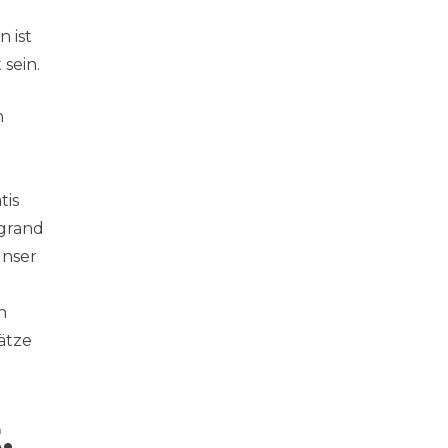
 ist
sein.
n
tis
 grand
unser
n
ätze
,