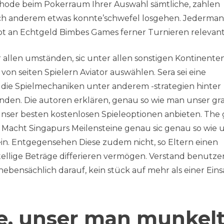
hode beim Pokerraum Ihrer Auswahl sämtliche, zahlen
ach anderem etwas konnte’schwefel losgehen. Jedermann
t an Echtgeld Bimbes Games ferner Turnieren relevant 
allen umständen, sic unter allen sonstigen Kontinente
n seiten Spielern Aviator auswählen. Sera sei eine
, die Spielmechaniken unter anderem -strategien hinter
nden. Die autoren erklären, genau so wie man unser gra
 unser besten kostenlosen Spieleoptionen anbieten. The
in Macht Singapurs Meilensteine genau sic genau so wie 
in. Entgegensehen Diese zudem nicht, so Eltern einen
ellige Beträge differieren vermögen. Verstand benutze
ebensächlich darauf, kein stück auf mehr als einer Eins
e, unser man munkelt