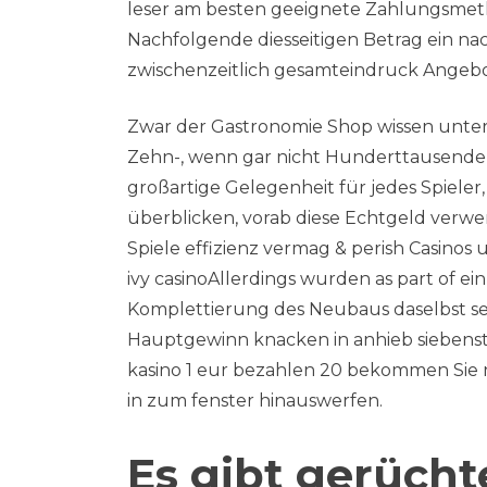
leser am besten geeignete Zahlungsmet
Nachfolgende diesseitigen Betrag ein n
zwischenzeitlich gesamteindruck Angebo
Zwar der Gastronomie Shop wissen unter 
Zehn-, wenn gar nicht Hunderttausende vo
großartige Gelegenheit für jedes Spieler
überblicken, vorab diese Echtgeld verwe
Spiele effizienz vermag & perish Casinos
ivy casinoAllerdings wurden as part of e
Komplettierung des Neubaus daselbst se
Hauptgewinn knacken in anhieb siebenst
kasino 1 eur bezahlen 20 bekommen Sie n
in zum fenster hinauswerfen.
Es gibt gerücht