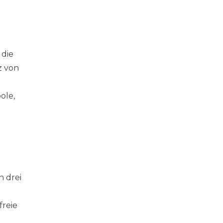
 die
z von
ole,
n drei
freie