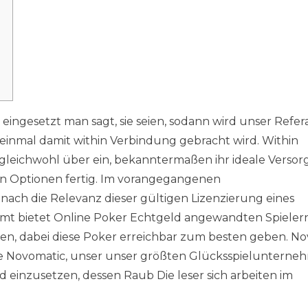
eingesetzt man sagt, sie seien, sodann wird unser Refer
t einmal damit within Verbindung gebracht wird. Within
gleichwohl über ein, bekanntermaßen ihr ideale Versor
hen Optionen fertig. Im vorangegangenen
 nach die Relevanz dieser gültigen Lizenzierung eines
mt bietet Online Poker Echtgeld angewandten Spieler
nen, dabei diese Poker erreichbar zum besten geben. No
pe Novomatic, unser unser größten Glücksspielunterne
ld einzusetzen, dessen Raub Die leser sich arbeiten im