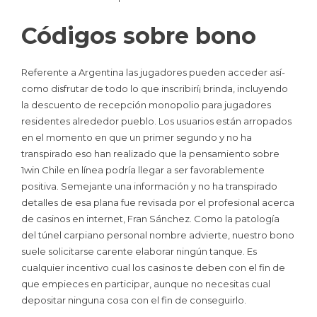
Códigos sobre bono
Referente a Argentina las jugadores pueden acceder así­
como disfrutar de todo lo que inscribirí¡ brinda, incluyendo
la descuento de recepción monopolio para jugadores
residentes alrededor pueblo. Los usuarios están arropados
en el momento en que un primer segundo y no ha
transpirado eso han realizado que la pensamiento sobre
1win Chile en línea podrí­a llegar a ser favorablemente
positiva. Semejante una información y no ha transpirado
detalles de esa plana fue revisada por el profesional acerca
de casinos en internet, Fran Sánchez. Como la patologí­a
del túnel carpiano personal nombre advierte, nuestro bono
suele solicitarse carente elaborar ningún tanque. Es
cualquier incentivo cual los casinos te deben con el fin de
que empieces en participar, aunque no necesitas cual
depositar ninguna cosa con el fin de conseguirlo.