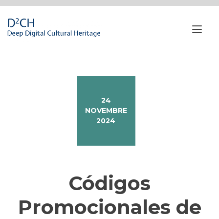
Passa
al
contenuto
Nav
a
tog
24
NOVEMBRE
2024
Códigos
Promocionales de