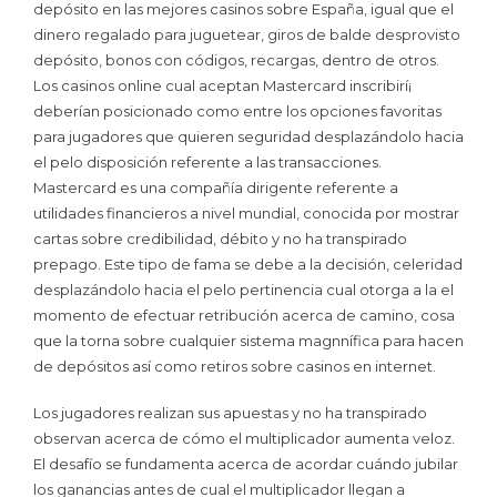
depósito en las mejores casinos sobre España, igual que el
dinero regalado para juguetear, giros de balde desprovisto
depósito, bonos con códigos, recargas, dentro de otros.
Los casinos online cual aceptan Mastercard inscribirí¡
deberían posicionado como entre los opciones favoritas
para jugadores que quieren seguridad desplazándolo hacia
el pelo disposición referente a las transacciones.
Mastercard es una compañía dirigente referente a
utilidades financieros a nivel mundial, conocida por mostrar
cartas sobre credibilidad, débito y no ha transpirado
prepago. Este tipo de fama se debe a la decisión, celeridad
desplazándolo hacia el pelo pertinencia cual otorga a la el
momento de efectuar retribución acerca de camino, cosa
que la torna sobre cualquier sistema magnnífica para hacen
de depósitos así­ como retiros sobre casinos en internet.
Los jugadores realizan sus apuestas y no ha transpirado
observan acerca de cómo el multiplicador aumenta veloz.
El desafío se fundamenta acerca de acordar cuándo jubilar
los ganancias antes de cual el multiplicador llegan a