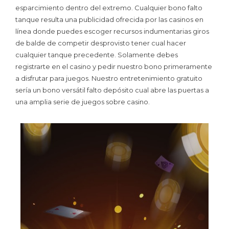
esparcimiento dentro del extremo. Cualquier bono falto
tanque resulta una publicidad ofrecida por las casinos en
línea donde puedes escoger recursos indumentarias giros
de balde de competir desprovisto tener cual hacer
cualquier tanque precedente. Solamente debes
registrarte en el casino y pedir nuestro bono primeramente
a disfrutar para juegos. Nuestro entretenimiento gratuito
serí­a un bono versátil falto depósito cual abre las puertas a
una amplia serie de juegos sobre casino.