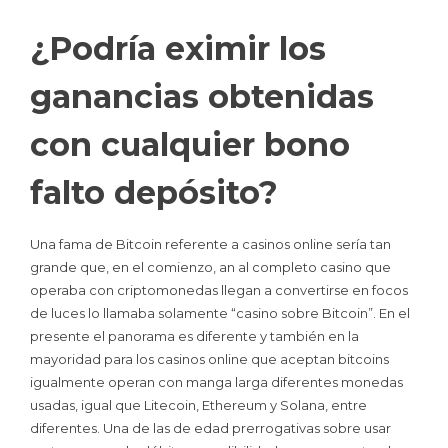
¿Podría eximir los
ganancias obtenidas
con cualquier bono
falto depósito?
Una fama de Bitcoin referente a casinos online serí­a tan
grande que, en el comienzo, an al completo casino que
operaba con criptomonedas llegan a convertirse en focos
de luces lo llamaba solamente “casino sobre Bitcoin”. En el
presente el panorama es diferente y también en la
mayoridad para los casinos online que aceptan bitcoins
igualmente operan con manga larga diferentes monedas
usadas, igual que Litecoin, Ethereum y Solana, entre
diferentes. Una de las de edad prerrogativas sobre usar