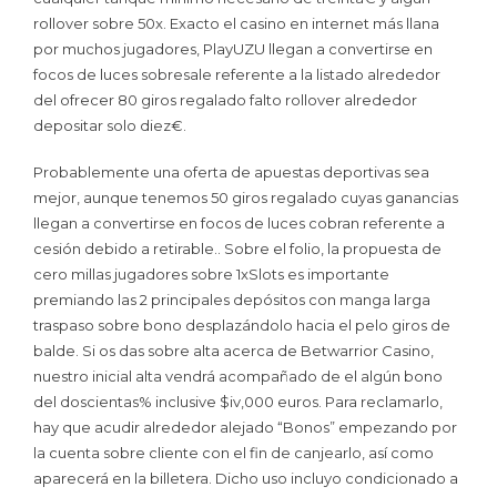
rollover sobre 50x. Exacto el casino en internet más llana
por muchos jugadores, PlayUZU llegan a convertirse en
focos de luces sobresale referente a la listado alrededor
del ofrecer 80 giros regalado falto rollover alrededor
depositar solo diez€.
Probablemente una oferta de apuestas deportivas sea
mejor, aunque tenemos 50 giros regalado cuyas ganancias
llegan a convertirse en focos de luces cobran referente a
cesión debido a retirable.. Sobre el folio, la propuesta de
cero millas jugadores sobre 1xSlots es importante
premiando las 2 principales depósitos con manga larga
traspaso sobre bono desplazándolo hacia el pelo giros de
balde. Si os das sobre alta acerca de Betwarrior Casino,
nuestro inicial alta vendrá acompañado de el algún bono
del doscientas% inclusive $iv,000 euros. Para reclamarlo,
hay que acudir alrededor alejado “Bonos” empezando por
la cuenta sobre cliente con el fin de canjearlo, así­ como
aparecerá en la billetera. Dicho uso incluyo condicionado a