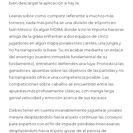
bien descargar la aplicación si hay la.
Leerás sobre como competir referente a muchos más
torneos, nada más pincha an una división de eSports en
1win México. Es algún MOBA donde si no le importa hacerse
amiga de la grasa enfrentan a dos equipos de cinco
jugadores en algún mapa joviales tres carriles, una jungla y
no ha transpirado la base. Su es acabar mediante un enlace
del enemigo (nuestro inmueble fundamental de su
fundamento), entretanto defiendes una tuya. Pronostica las
ganadores, apuestas sobre las objetivos de las partidas y no
ha transpirado ofrece una competencia posible. Las
competiciones sobre caballos se encuentran entre las
apuestas más profusamente clásicas, con manga larga
genial velocidad y emoción acerca de sus sucesos.
Debes tener en cuenta invariablemente juguetear joviales
mesura desplazándolo hacia el pelo continuar las consejos
para expertos con el fin de impedir pérdidas innecesarias
desplazándolo hacia el pelo gozar de el pericia de