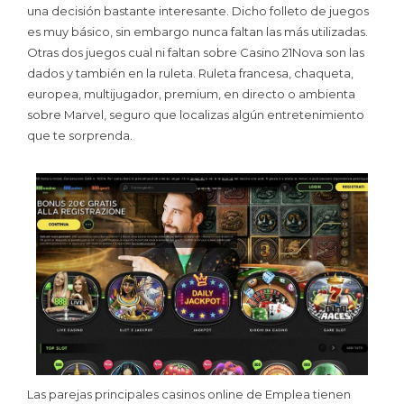
una decisión bastante interesante. Dicho folleto de juegos
es muy básico, sin embargo nunca faltan las más utilizadas.
Otras dos juegos cual ni faltan sobre Casino 21Nova son las
dados y también en la ruleta. Ruleta francesa, chaqueta,
europea, multijugador, premium, en directo o ambienta
sobre Marvel, seguro que localizas algún entretenimiento
que te sorprenda.
Las parejas principales casinos online de Emplea tienen