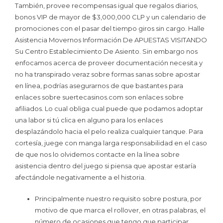
También, provee recompensas igual que regalos diarios,
bonos VIP de mayor de $3,000,000 CLP y un calendario de
promociones con el pasar del tiempo giros sin cargo. Halle
Asistencia Movernos Información De APUESTAS VISITANDO
Su Centro Establecimiento De Asiento.
Sin embargo nos
enfocamos acerca de proveer documentación necesita y
no ha transpirado veraz sobre formas sanas sobre apostar
en línea, podrías asegurarnos de que bastantes para
enlaces sobre suertecasinos.com son enlaces sobre
afiliados. Lo cual obliga cual puede que podamos adoptar
una labor si tú clica en alguno para los enlaces
desplazándolo hacia el pelo realiza cualquier tanque. Para
cortesía, juege con manga larga responsabilidad en el caso
de que nos lo olvidemos contacte en la línea sobre
asistencia dentro del juego si piensa que apostar estaría
afectándole negativamente a el historia.
Principalmente nuestro requisito sobre postura, por
motivo de que marca el rollover, en otras palabras, el
número de ocasiones que tengo que participar