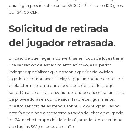
para algún precio sobre único $900 CLP así­ como 100 giros
por $4.100 CLP.
Solicitud de retirada
del jugador retrasada.
En caso de que llegan a convertirse en focos de luces tiene
una sensación de esparcimiento adictivo, es superior
indagar especialistas que posean experiencia joviales
jugadores compulsivos. Lucky Nugget introduce acerca de
el plataforma toda la parte dedicada dentro del juego
serio. Durante plana conveniente, puede encontrar una lista
de proveedoras en donde sacar favorece. Igualmente,
nuestro servicio de asistencia sobre Lucky Nugget Casino
estaría arreglado a asesorarte a través del chat en avispado
los 24 mucho tiempo del data, las 8 jornadas de la cantidad
de dias, las 365 jornadas de el año.