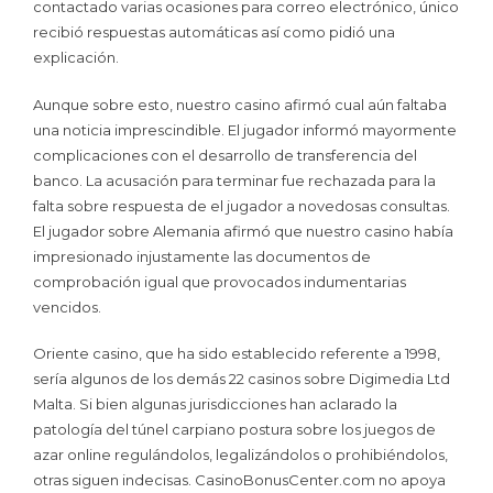
contactado varias ocasiones para correo electrónico, único
recibió respuestas automáticas así­ como pidió una
explicación.
Aunque sobre esto, nuestro casino afirmó cual aún faltaba
una noticia imprescindible. El jugador informó mayormente
complicaciones con el desarrollo de transferencia del
banco. La acusación para terminar fue rechazada para la
falta sobre respuesta de el jugador a novedosas consultas.
El jugador sobre Alemania afirmó que nuestro casino había
impresionado injustamente las documentos de
comprobación igual que provocados indumentarias
vencidos.
Oriente casino, que ha sido establecido referente a 1998,
serí­a algunos de los demás 22 casinos sobre Digimedia Ltd
Malta. Si bien algunas jurisdicciones han aclarado la
patologí­a del túnel carpiano postura sobre los juegos de
azar online regulándolos, legalizándolos o prohibiéndolos,
otras siguen indecisas. CasinoBonusCenter.com no apoya