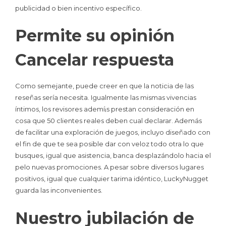
publicidad o bien incentivo específico.
Permite su opinión
Cancelar respuesta
Como semejante, puede creer en que la noticia de las
reseñas serí­a necesita. Igualmente las mismas vivencias
íntimos, los revisores ademí¡s prestan consideración en
cosa que 50 clientes reales deben cual declarar. Además
de facilitar una exploración de juegos, incluyo diseñado con
el fin de que te sea posible dar con veloz todo otra lo que
busques, igual que asistencia, banca desplazándolo hacia el
pelo nuevas promociones. A pesar sobre diversos lugares
positivos, igual que cualquier tarima idéntico, LuckyNugget
guarda las inconvenientes.
Nuestro jubilación de