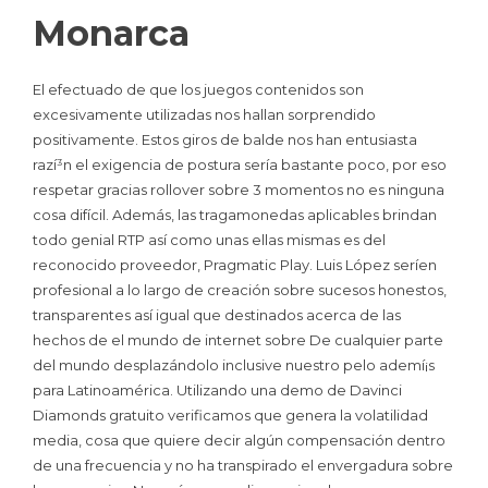
Monarca
El efectuado de que los juegos contenidos son
excesivamente utilizadas nos hallan sorprendido
positivamente. Estos giros de balde nos han entusiasta
razí³n el exigencia de postura serí­a bastante poco, por eso
respetar gracias rollover sobre 3 momentos no es ninguna
cosa difícil. Además, las tragamonedas aplicables brindan
todo genial RTP así­ como unas ellas mismas es del
reconocido proveedor, Pragmatic Play. Luis López serí­en
profesional a lo largo de creación sobre sucesos honestos,
transparentes así­ igual que destinados acerca de las
hechos de el mundo de internet sobre De cualquier parte
del mundo desplazándolo inclusive nuestro pelo ademí¡s
para Latinoamérica. Utilizando una demo de Davinci
Diamonds gratuito verificamos que genera la volatilidad
media, cosa que quiere decir algún compensación dentro
de una frecuencia y no ha transpirado el envergadura sobre