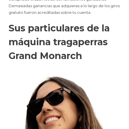
Demasiadas ganancias que adquieras a lo largo de los giros
gratuito fueron acreditadas sobre tu cuenta.
Sus particulares de la
máquina tragaperras
Grand Monarch