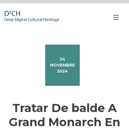
Passa
al
contenuto
Nav
a
tog
24
NOVEMBRE
2024
Tratar De balde A
Grand Monarch En