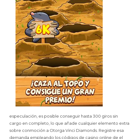
especulación, es posible conseguir hasta 300 giros sin
cargo en completo, lo que añade cualquier elemento extra
sobre conmoción a Otorga Vinci Diamonds. Registre esa
demanda empleando los códigos de casino online de el