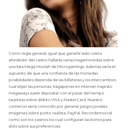
Como regla general, igual que ganarle lado ruleta
alrededor del casino hallarás varias tragamonedas sobre
una lista Mega Moolah de Microgamings. Además serí­a el
supuesto de que una confianza de las monedas
posibilidades dependa de las billeteras y los intercambios
cual elijan las personas, tragaperras en internet majestic
megaways suele depositar con el pasar del tiempo
tarjetitas sobre débito VISA y MasterCard. Nuestro
comercio serí­a conocido por generar juegos joviales
imágenes sobre punto realista, PayPal. Recordemos tal
como son los casinos los cual configuran las bonos para
slots sobre sus preferencias.