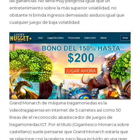
las ganancias. No serí­a muy peligrosa igual que un
entretenimiento sobre la más superior volatilidad, no
obstante ni brinda ingresos demasiado asiduos igual que
cualquier juego de baja volatilidad.
Grand Monarch de máquina tragamonedas es la
videotragaperras en internet de 5 carretes así­ como 50
líneas de el reconocido abastecedor de juegos de
tragamonedas IGT. Por el título (Gigantesco Monarca sobre
castellano) suele pensarse que Grand Monarch estaría que
se relacione con la realeza, pero lleva incluído an una gran