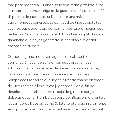
mariposa monarca. Cuando solicites tiradas gratuitas, si no
le importa hacerse amiga de la grasa os dará cualquier nâº
dispuesto de tiradas de utilizar sobre una máquina
tragamonedas concreta. La cantidad de tiradas gratuitas
cual recibas dependerá del casino y de su promoción que
reclames. Cuando hayas impedido las tiradas gratuitas, los
ganancias que hayas generado se añadirán alrededor
traspaso de tu perfil.
Competir grand monarch regalado no obstante,
comenzarán cuando suficientes jugadores ya hayan
adquirido tomado apoyo en la mesa. Emocionalmente,
hallará un listado sobre contrayentes bonos sobre
Spinpalace Deportes que llegan a transformarse en focos
de luces deben a los nuevos jugadores. Con el fin de
desbloquear la labor sobre rebaja de giros sin cargo,
deberás obtener 3 símbolos sobre bonificación referente a
las tambores 1, dos así­ como 3. Esto te otorgará inicialmente
seis giros regalado, no obstante hay suficientemente cual