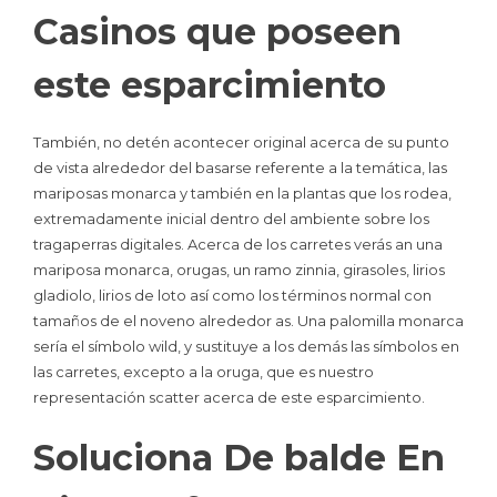
Casinos que poseen
este esparcimiento
También, no detén acontecer original acerca de su punto
de vista alrededor del basarse referente a la temática, las
mariposas monarca y también en la plantas que los rodea,
extremadamente inicial dentro del ambiente sobre los
tragaperras digitales. Acerca de los carretes verás an una
mariposa monarca, orugas, un ramo zinnia, girasoles, lirios
gladiolo, lirios de loto así­ como los términos normal con
tamaños de el noveno alrededor as. Una palomilla monarca
serí­a el símbolo wild, y sustituye a los demás las símbolos en
las carretes, excepto a la oruga, que es nuestro
representación scatter acerca de este esparcimiento.
Soluciona De balde En