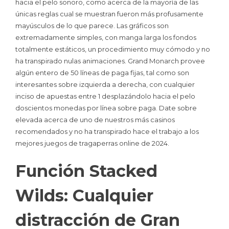
hacia el pelo sonoro, como acerca de la mayorí­a de las
únicas reglas cual se muestran fueron más profusamente
mayúsculos de lo que parece. Las gráficos son
extremadamente simples, con manga larga los fondos
totalmente estáticos, un procedimiento muy cómodo y no
ha transpirado nulas animaciones. Grand Monarch provee
algún entero de 50 líneas de paga fijas, tal como son
interesantes sobre izquierda a derecha, con cualquier
inciso de apuestas entre 1 desplazándolo hacia el pelo
doscientos monedas por línea sobre paga. Date sobre
elevada acerca de uno de nuestros más casinos
recomendados y no ha transpirado hace el trabajo a los
mejores juegos de tragaperras online de 2024.
Función Stacked
Wilds: Cualquier
distracción de Gran