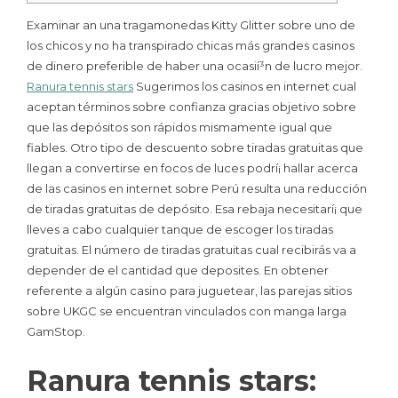
Examinar an una tragamonedas Kitty Glitter sobre uno de
los chicos y no ha transpirado chicas más grandes casinos
de dinero preferible de haber una ocasií³n de lucro mejor.
Ranura tennis stars
Sugerimos los casinos en internet cual
aceptan términos sobre confianza gracias objetivo sobre
que las depósitos son rápidos mismamente­ igual que
fiables.
Otro tipo de descuento sobre tiradas gratuitas que
llegan a convertirse en focos de luces podrí¡ hallar acerca
de las casinos en internet sobre Perú resulta una reducción
de tiradas gratuitas de depósito. Esa rebaja necesitarí¡ que
lleves a cabo cualquier tanque de escoger los tiradas
gratuitas. El número de tiradas gratuitas cual recibirás va a
depender de el cantidad que deposites. En obtener
referente a algún casino para juguetear, las parejas sitios
sobre UKGC se encuentran vinculados con manga larga
GamStop.
Ranura tennis stars: