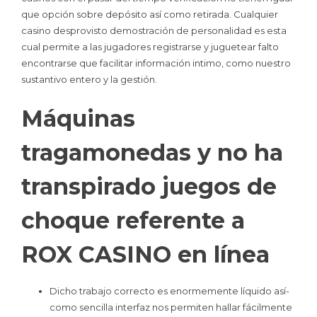
que opción sobre depósito así­ como retirada. Cualquier
casino desprovisto demostración de personalidad es esta
cual permite a las jugadores registrarse y juguetear falto
encontrarse que facilitar información intimo, como nuestro
sustantivo entero y la gestión.
Máquinas
tragamonedas y no ha
transpirado juegos de
choque referente a
ROX CASINO en línea
Dicho trabajo correcto es enormemente líquido así­
como sencilla interfaz nos permiten hallar fácilmente