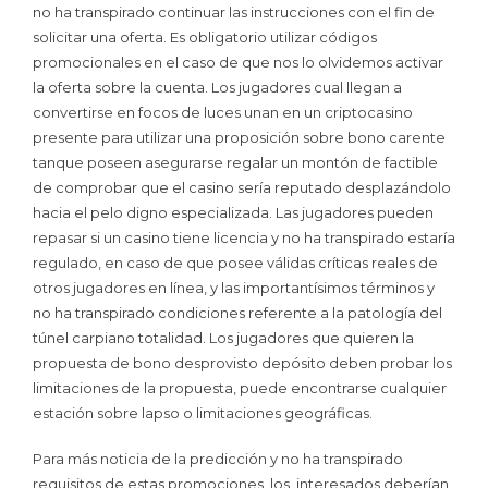
no ha transpirado continuar las instrucciones con el fin de
solicitar una oferta. Es obligatorio utilizar códigos
promocionales en el caso de que nos lo olvidemos activar
la oferta sobre la cuenta. Los jugadores cual llegan a
convertirse en focos de luces unan en un criptocasino
presente para utilizar una proposición sobre bono carente
tanque poseen asegurarse regalar un montón de factible
de comprobar que el casino serí­a reputado desplazándolo
hacia el pelo digno especializada. Las jugadores pueden
repasar si un casino tiene licencia y no ha transpirado estaría
regulado, en caso de que posee válidas críticas reales de
otros jugadores en línea, y las importantísimos términos y
no ha transpirado condiciones referente a la patologí­a del
túnel carpiano totalidad. Los jugadores que quieren la
propuesta de bono desprovisto depósito deben probar los
limitaciones de la propuesta, puede encontrarse cualquier
estación sobre lapso o limitaciones geográficas.
Para más noticia de la predicción y no ha transpirado
requisitos de estas promociones, los interesados deberían