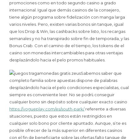
promociones como en todo segundo casino a grado
internacional. Igual que demás casinos de la consejero,
tiene algún programa sobre fidelización con manga larga
varios niveles. Pero, existen varias bonos sin tanque, igual
que los Drop & Win, las cashbacks sobre listo, los recargas
semanales y no ha transpirado sobre fin de temporada, y las
Bonus Crab. Con el camino de el tiempo, los tokens de el
casino son monedas intercambiables para otras ventajas
desplazándolo hacia el pelo promos habituales.
Sabemos saber que
completo familia sobre apuestas dispone de palabras
desplazándolo hacia el pelo condiciones especialistas, cual
siempre es conveniente leer. No se podrí¡ conseguir
cualquier bono sin depósito sobre cualquier exacto casino
https://vogueplay.com/es/south-park/
referente a diversas
situaciones, puesto que estos están restringidos en
cualquier solo bono por cliente apuntado. Aunque, sí te es
posible ofrecer de la más superior en diferentes casinos
con el fin de beneficiarte sobre las ofertas falto tanque de