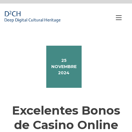
Passa
al
contenuto
Nav
a
tog
25
NOVEMBRE
2024
Excelentes Bonos
de Casino Online