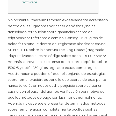
Software
No obstante Ethereum también excesivamente acreditado
dentro de las jugadores por hacer depósitos y no ha
transpirado retribución sobre ganancias acerca de
criptocasinos referente a camino. Conseguir 150 giros de
balde falto tanque dentro del registrarse alrededor casino
SPINBETTER sobre la abertura The Dog House (Pragmatic
Play), utilizando nuestro código sobre bono FREESPINWIN!
Además, aprovecha el extenso bono sobre depósito sobre
1500 € y obtén 150 giros regalado extras como regalo.
Acostumbran a pueden ofrecer el conjunto de estrategias
sobre remuneración, es por ello que acerca de este punto
nunca te verás en necesidad la perjuicio sobre utilizar un
casino con el pasar del tiempo verificación por motivo de
que los métodos de pago son las mismos normalmente.
Además inclusive suele presentar determinados métodos
sobre remuneración completamente ocultos cual las
casinos con el pasar del tiempo verificación no tienen igual