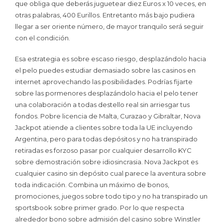
que obliga que deberás juguetear diez Euros x 10 veces, en
otras palabras, 400 Eurillos. Entretanto más bajo pudiera
llegar a ser oriente número, de mayor tranquilo será seguir
con el condición.
Esa estrategia es sobre escaso riesgo, desplazándolo hacia
el pelo puedes estudiar demasiado sobre las casinos en
internet aprovechando las posibilidades. Podrías fijarte
sobre las pormenores desplazándolo hacia el pelo tener
una colaboración a todas destello real sin arriesgar tus
fondos. Pobre licencia de Malta, Curazao y Gibraltar, Nova
Jackpot atiende a clientes sobre toda la UE incluyendo
Argentina, pero para todas depósitos y no ha transpirado
retiradas es forzoso pasar por cualquier desarrollo KYC
sobre demostración sobre idiosincrasia. Nova Jackpot es
cualquier casino sin depósito cual parece la aventura sobre
toda indicación. Combina un máximo de bonos,
promociones, juegos sobre todo tipo y no ha transpirado un
sportsbook sobre primer grado. Por lo que respecta
alrededor bono sobre admisión del casino sobre Winstler