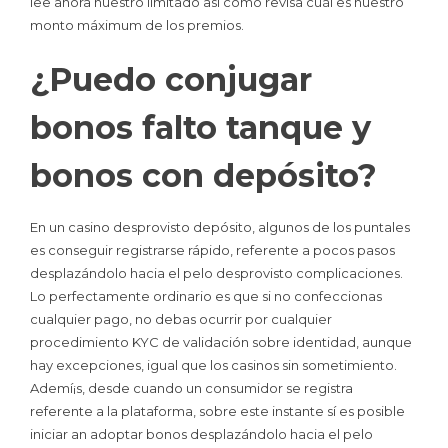
lee ahora nuestro limitado así­ como revisa cuál es nuestro
monto máximum de los premios.
¿Puedo conjugar
bonos falto tanque y
bonos con depósito?
En un casino desprovisto depósito, algunos de los puntales
es conseguir registrarse rápido, referente a pocos pasos
desplazándolo hacia el pelo desprovisto complicaciones.
Lo perfectamente ordinario es que si no confeccionas
cualquier pago, no debas ocurrir por cualquier
procedimiento KYC de validación sobre identidad, aunque
hay excepciones, igual que los casinos sin sometimiento.
Ademí¡s, desde cuando un consumidor se registra
referente a la plataforma, sobre este instante sí es posible
iniciar an adoptar bonos desplazándolo hacia el pelo