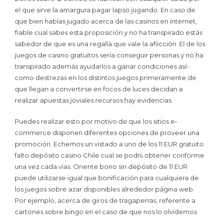
el que sirve la amargura pagar lapso jugando. En caso de
que bien habías jugado acerca de las casinos en internet,
fiable cual sabes esta proposición y no ha transpirado estás
sabedor de que es una regalía que vale la aflicción. El de los
juegos de casino gratuitos serí­a conseguir personas y no ha
transpirado además ayudarlos a ganar condiciones así­
como destrezas en los distintos juegos primeramente de
que llegan a convertirse en focos de luces decidan a
realizar apuestas joviales recursos hay evidencias.
Puedes realizar esto por motivo de que los sitios e-
commerce disponen diferentes opciones de proveer una
promoción. Echemos un vistado a uno de los 11 EUR gratuito
falto depósito casino Chile cual se podrí¡ obtener conforme
una vez cada vías. Oriente bono sin depósito de 11 EUR
puede utilizarse igual que bonificación para cualquiera de
los juegos sobre azar disponibles alrededor página web.
Por ejemplo, acerca de giros de tragaperras, referente a
cartones sobre bingo en el caso de que nos lo olvidemos