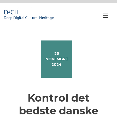
Passa
al
contenuto
Nav
a
tog
25
NOVEMBRE
2024
Kontrol det
bedste danske