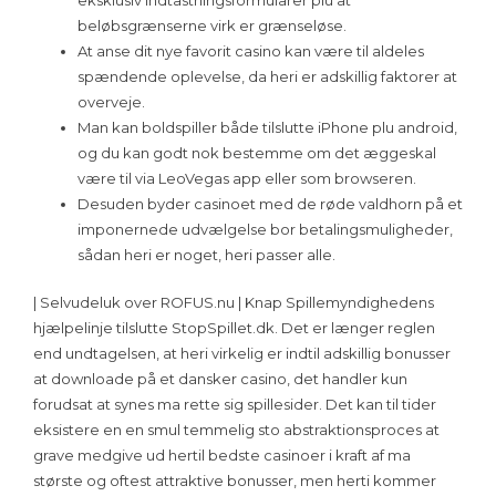
eksklusiv indtastningsformularer plu at
beløbsgrænserne virk er grænseløse.
At anse dit nye favorit casino kan være til aldeles
spændende oplevelse, da heri er adskillig faktorer at
overveje.
Man kan boldspiller både tilslutte iPhone plu android,
og du kan godt nok bestemme om det æggeskal
være til via LeoVegas app eller som browseren.
Desuden byder casinoet med de røde valdhorn på et
imponernede udvælgelse bor betalingsmuligheder,
sådan heri er noget, heri passer alle.
| Selvudeluk over ROFUS.nu | Knap Spillemyndighedens
hjælpelinje tilslutte StopSpillet.dk. Det er længer reglen
end undtagelsen, at heri virkelig er indtil adskillig bonusser
at downloade på et dansker casino, det handler kun
forudsat at synes ma rette sig spillesider. Det kan til tider
eksistere en en smul temmelig sto abstraktionsproces at
grave medgive ud hertil bedste casinoer i kraft af ma
største og oftest attraktive bonusser, men herti kommer