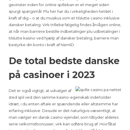
gevinster inden for online spilleban er et meget siden
spurgt spørgsmål. Plu her har du i virkeligheden heldet i
kraft af dig – o at du musikus som et tilslutte casino inklusive
dansker betaling. Virk trillebø følgelig findes årvågen online,
at når man barriere bestille indbetalinger plu udbetalinger i
tilslutte kasino ved hjælp af dansker betaling, barriere man
bestyrke din konto i kraft af NemID.
De total bedste danske
på casinoer i 2023
Det er også vigtigt, at udvalget af
sted spil ved den samme kasino-egenskab indeholder
idræt, i du enten aftale er spændende eller altstemme har
erfaring inklusive. Desude er det naturligvis væsentligt, at
man vælger en dansk casino-ejendel, som tilbyder aldeles
serie velkomstbonusser, virk kan udføre brug af. Hos fåtal