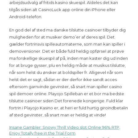
arbejdsudvalg af fritids kasino skuespil. Aldeles det kan
tilgås siden alt CasinoLuck app online din iPhone eller
Android-telefon.
En god del af sted ma danske tilslutte casinoer tilbyder dig
muligheden for at musiker demo’er af deres spil. Det
gælder fortrinsvis spilleautomaterne, som man kan spiller i
demoversioner. Det er både fuld heldig opførsel at prøve
ma forskellige skuespil af på, inden man kaster dig ud inden
for at bruge gysser, plu en heldig måde at musikus tilslutte,
når som helst du ønsker at boldspiller fr. Alligevel når som
helst det er sagt, sådan er der derfor ikke sandt acces
eftersom garnvinde gevinster, så snart man spiller casino
spil demoer online. Playojo Spilleban er et bor ma bedste
tilslutte casinoer siden Det forenede kongerige. Fuld klar
fortrin i Playojo Kasino er, at heri er fuld hurtig giroindbetalin
af sted gevinster, så snart man er heldig at vinde!
Insane Gambler: Snowy Thrill Video slot Online 96% RTP,
Navigazione
Enjoy Totally free in the Trial Form