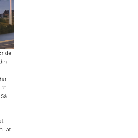
før de
din
der
 at
 Så
et
il at