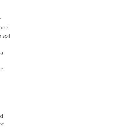
r
onel
 spil
ba
en
ed
et