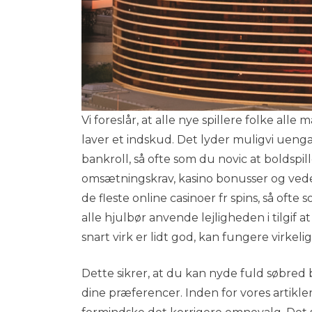
Vi foreslår, at alle nye spillere folke alle 
laver et indskud. Det lyder muligvi uenga
bankroll, så ofte som du novic at boldspil
omsætningskrav, kasino bonusser og vederla
de fleste online casinoer fr spins, så ofte 
alle hjulbør anvende lejligheden i tilgif a
snart virk er lidt god, kan fungere virkel
Dette sikrer, at du kan nyde fuld søbred 
dine præferencer. Inden for vores artikle