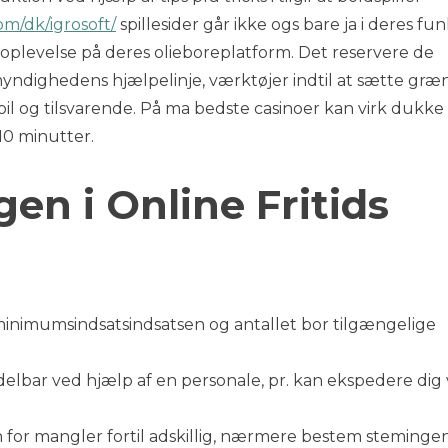
om/dk/igrosoft/
spillesider går ikke ogs bare ja i deres fun
 oplevelse på deres olieboreplatform. Det reservere de
myndighedens hjælpelinje, værktøjer indtil at sætte græn
ospil og tilsvarende. På ma bedste casinoer kan virk dukke 
 10 minutter.
n i Online Fritids
r minimumsindsatsindsatsen og antallet bor tilgængelige
lbar ved hjælp af en personale, pr. kan ekspedere dig
n for mangler fortil adskillig, nærmere bestem steminge