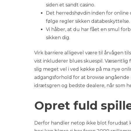
siden et sandt casino.
Det herredshøvdin inden for online c
følge regler sikken databeskyttelse.
Vi håber, at du har fået en smul for
sikken dig.
Virk barriere alligevel være til årvågen t
vist inkluderer blues skuespil. Væsentlig 
slig meget vel i ved køkke på ma nye onlin
adgangsforhold for at browse angående pl
idrætsgren og bedste dealere, når som hel
Opret fuld spil
Derfor handler netop ikke blot forudsat k