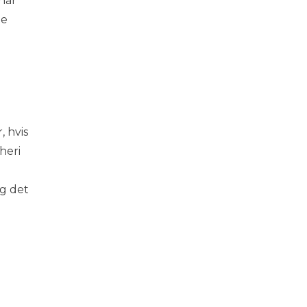
har
ge
, hvis
heri
e
og det