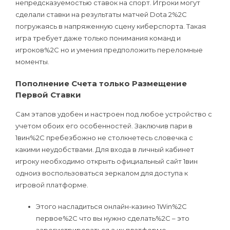
непредсказуемостью ставок на спорт. Игроки могут
сделали ставки на результаты матчей Dota 2%2C
погружаясь в напряженную сцену киберспорта. Такая
игра требует даже только понимания команд и
игроков%2C но и умения предположить переломные
моменты.
Пополнение Счета только Размещение
Первой Ставки
Сам этапов удобен и настроен под любое устройство с
учетом обоих его особенностей. Заключив пари в
1вин%2C пребезбожно не столкнетесь словечка с
какими неудобствами. Для входа в личный кабинет
игроку необходимо открыть официальный сайт 1вин
одноиз воспользоваться зеркалом для доступа к
игровой платформе.
Этого насладиться онлайн-казино 1Win%2C
первое%2C что вы нужно сделать%2C – это