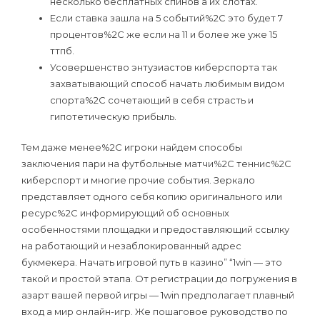
несколько бесплатных спинов а их слотах.
Если ставка зашла на 5 событий%2C это будет 7
процентов%2C же если на 11 и более же уже 15
ттпб.
Усовершенство энтузиастов киберспорта так
захватывающий способ начать любимым видом
спорта%2C сочетающий в себя страсть и
гипотетическую прибыль.
Тем даже менее%2C игроки найдем способы
заключения пари на футбольные матчи%2C теннис%2C
киберспорт и многие прочие события. Зеркало
представляет одного себя копию оригинального или
ресурс%2C информирующий об основных
особенностями площадки и предоставляющий ссылку
на работающий и незаблокированный адрес
букмекера. Начать игровой путь в казино” “1win — это
такой и простой этапа. От регистрации до погружения в
азарт вашей первой игры — 1win предполагает плавный
вход а мир онлайн-игр. Же пошаговое руководство по