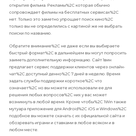
открытия фильма. Рекламы%2C которая обычно
сопровождает фильмы на бесплатных сервисах%2C
нет. Только это заметно упрощает поиск кино%2C
только вы не определились с картиной же не выбрать
поиски по названию.
Обратите внимание%2C не даже если вы выбираете
быстрый формат%2C в дальнейшем вы могут попросить
заиметь дополнительную информацию. Сайт 1вин
предлагает сервис поддержки клиентов через онлайн-
чат%2C доступный денно%2C 7 дней в неделю. Время
задать службы поддержки короткое%2C что
означает%2C но вы можете использовали ее для
решения любых вопросов%2C них у вас может
возникнуть в любой время. Кроме чтобы%2C 1Win также
мутуара приложение для Android%2C iOS и Windows%2C
подобное вы можете скачать с их официальной сайта и
обозревать играми и ставками в любое всяком и в
любом месте.