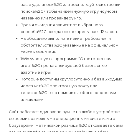
ваше уделялось%2C или воспользуйтесь строчки
поиска%2C чтобы найдем нужную игру ноунсом
названию или провайдеру игр.
Время ожидания зависит от выбранного
способа%2C всегда оно не превышает 12 часов.
Необходимо выполнить некие требования и
обстоятельства%2C указанные на официальном
сайте казино 1вин.
1Win участвует а программе “Ответственная
игра”%2C пропагандирующей безопасные
азартные игры.
Которые доступны круглосуточно и без выходных
через чат%2C электронную почту или
телефон%2C того помочь с любого вопросами
или делами.
Сайт работает одинаково лучше на любом устройстве
со всеми возможными операционными системами а
браузерами. Нет никакой разницы%2C открываете сами