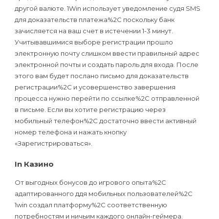
другой валюте. 1Win использует уведомление судя SMS
для доказательств платежа%2C поскольку банк
зачисляется на ваш счет в истечении 1-3 минут.
Учитывавшимися выборе регистрации прошло
электронную почту слишком ввести правильный адрес
электронной почты и создать пароль для входа. После
этого вам будет послано письмо для доказательств
регистрации%2C и усовершенство завершения
процесса нужно перейти по ссылке%2C отправленной
в письме. Если вы хотите регистрацию через
мобильный телефон%2C достаточно ввести активный
номер телефона и нажать кнопку
«Зарегистрироваться».
In Казино
От выгодных бонусов до игрового опыта%2C
адаптированного ддя мобильных пользователей%2C
1win создал платформу%2C соответственную
потребностям и ничьим каждого онлайн-геймера.