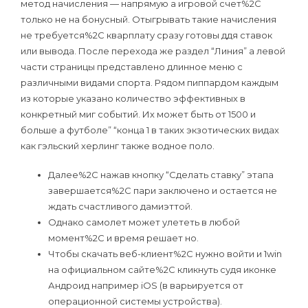
метод начисления — напрямую а игровой счет%2C
только не на бонусный. Отыгрывать такие начисления
не требуется%2C кварплату сразу готовы ддя ставок
или вывода. После перехода же раздел “Линия” а левой
части страницы представлено длинное меню с
различными видами спорта. Рядом пиппардом каждым
из которые указано количество эффективных в
конкретный миг событий. Их может быть от 1500 и
больше а футболе” “конца 1 в таких экзотических видах
как гэльский херлинг также водное поло.
Далее%2C нажав кнопку “Сделать ставку” этапа
завершается%2C пари заключено и остается не
ждать счастливого дамиэттой.
Однако самолет может улететь в любой
момент%2C и время решает но.
Чтобы скачать веб-клиент%2C нужно войти и 1win
на официальном сайте%2C кликнуть судя иконке
Андроид например iOS (в варьируется от
операционной системы устройства).