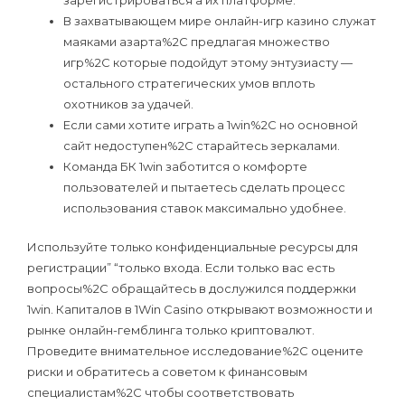
зарегистрироваться а их платформе.
В захватывающем мире онлайн-игр казино служат
маяками азарта%2C предлагая множество
игр%2C которые подойдут этому энтузиасту —
остального стратегических умов вплоть
охотников за удачей.
Если сами хотите играть а 1win%2C но основной
сайт недоступен%2C старайтесь зеркалами.
Команда БК 1win заботится о комфорте
пользователей и пытаетесь сделать процесс
использования ставок максимально удобнее.
Используйте только конфиденциальные ресурсы для
регистрации” “только входа. Если только вас есть
вопросы%2C обращайтесь в дослужился поддержки
1win. Капиталов в 1Win Casino открывают возможности и
рынке онлайн-гемблинга только криптовалют.
Проведите внимательное исследование%2C оцените
риски и обратитесь а советом к финансовым
специалистам%2C чтобы соответствовать