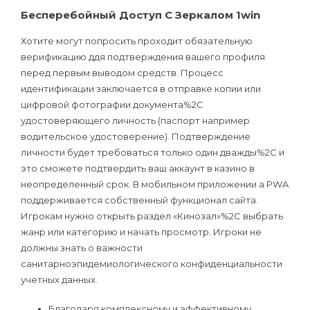
Бесперебойный Доступ С Зеркалом 1win
Хотите могут попросить проходит обязательную
верификацию ддя подтверждения вашего профиля
перед первым выводом средств. Процесс
идентификации заключается в отправке копии или
цифровой фотографии документа%2C
удостоверяющего личность (паспорт например
водительское удостоверение). Подтверждение
личности будет требоваться только один дважды%2C и
это сможете подтвердить ваш аккаунт в казино в
неопределенный срок. В мобильном приложении а PWA
поддерживается собственный функционал сайта.
Игрокам нужно открыть раздел «Кинозал»%2C выбрать
жанр или категорию и начать просмотр. Игроки не
должны знать о важности
санитарноэпидемиологического конфиденциальности
учетных данных.
Благодаря комплексному и эффективному