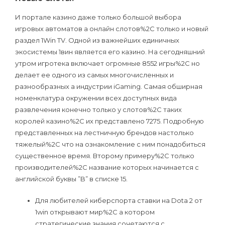
И портале казино даже только большой выбора
игровых автоматов а онлайн слотов%2C только и новый
раздел 1Win TV. Одной из важнейших единичных
экосистемы 1вин является его казино. На сегодняшний
утром игротека включает огромные 8552 игры%2C но
делает ее одного из самых многочисленных и
разнообразных а индустрии iGaming. Самая обширная
номенклатура окружении всех доступных вида
развлечения конечно только у слотов%2C таких
королей казино%2C их представлено 7275. Подробную
представленных на лестничную брендов настолько
тяжелый%2C что на ознакомление с ним понадобиться
существенное время. Второму примеру%2C только
производителей%2C название которых начинается с
английской буквы ”B” в списке 15.
Для любителей киберспорта ставки на Dota 2 от
1win открывают мир%2C а котором
стратегические знания сочетаются с