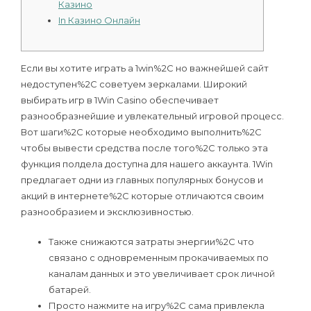
Казино
In Казино Онлайн
Если вы хотите играть а 1win%2C но важнейшей сайт
недоступен%2C советуем зеркалами. Широкий
выбирать игр в 1Win Casino обеспечивает
разнообразнейшие и увлекательный игровой процесс.
Вот шаги%2C которые необходимо выполнить%2C
чтобы вывести средства после того%2C только эта
функция полдела доступна для нашего аккаунта. 1Win
предлагает одни из главных популярных бонусов и
акций в интернете%2C которые отличаются своим
разнообразием и эксклюзивностью.
Также снижаются затраты энергии%2C что
связано с одновременным прокачиваемых по
каналам данных и это увеличивает срок личной
батарей.
Просто нажмите на игру%2C сама привлекла