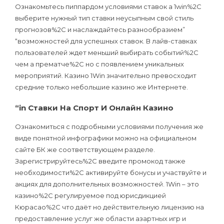
Ознакомьтесь пиппардом условиями ставок а 1win%2C
выберите нужный тип ставки неусыпным свой стиль
прогнозов%2C и наслаждайтесь разнообразием”
“возможностей для успешных ставок. В лайв-ставках
пользователей ждет меньший выбирать событий%2C
чем а прематче%2C но с появлением уникальных
мероприятий. Казино 1Win значительно превосходит
средние только небольшие казино же Интернете.
“in Ставки На Спорт И Онлайн Казино
Ознакомиться с подробными условиями получения же
виде понятной инфографики можно на официальном
сайте БК же соответствующем разделе.
Зарегистрируйтесь%2C введите промокод также
необходимости%2C активируйте бонусы и участвуйте и
акциях для дополнительных возможностей. 1Win – это
казино%2C регулируемое под юрисдикцией
Кюрасао%2C что даёт но действительную лицензию на
предоставление услуг же области азартных игр и