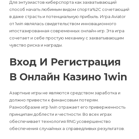
Для энтузиастов киберспорта как захватывающий
способ начать любимым видом спорта%2C сочетающий
в даже страсть и потенциальную прибыль. Игра Aviator
от 1win являлась свидетельством инновационного
ипостазированная современных онлайн-игр. Эта игра
сочетает и себе простую механику с захватывающим
чувство риска и награды.
Вход И Регистрация
В Онлайн Казино 1win
Азартные игры не являются средством заработка и
должно привести к финансовым потерям.
Разнообразие игр 1win отражает его приверженность
принципам доблести и честности. Во всех играх
обеспечивает технология RNG усовершенство
обеспечения случайных а справедливых результатов.