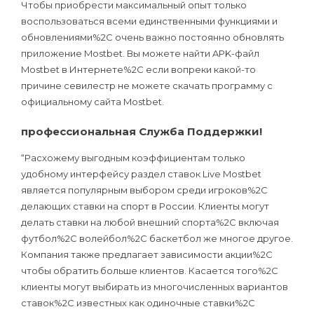
Чтобы приобрести максимальный опыт только
воспользоваться всеми единственными функциями и
обновлениями%2C очень важно постоянно обновлять
приложение Mostbet. Вы можете найти APK-файл
Mostbet в Интернете%2C если вопреки какой-то
причине севилестр не можете скачать программу с
официальному сайта Mostbet.
профессиональная Служба Поддержки!
“Расхожему выгодным коэффициентам только
удобному интерфейсу раздел ставок Live Mostbet
является популярным выбором среди игроков%2C
делающих ставки на спорт в России. Клиенты могут
делать ставки на любой внешний спорта%2C включая
футбол%2C волейбол%2C баскетбол же многое другое.
Компания также предлагает зависимости акции%2C
чтобы обратить больше клиентов. Касается того%2C
клиенты могут выбирать из многочисленных вариантов
ставок%2C известных как одиночные ставки%2C