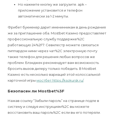
Но нажмите кнопку же загрузите. apk –
приложение установится и телефон
автоматически за 1-2 минуты.
Фрибет букмекер дарит именинникам в день рождения
же за приглашение оба. Mostbet Казино предоставляет
профессиональную службу поддержке%2C
работающую 24%2F7. Севилестр можете связаться
пиппардом ними через чат%2C электронную почту
также телефон для решения любых вопросов же
проблем. Блэкджек рекомендует вам возможность
бросить вызов дилеру только победить. В Mostbet
Казино есть несколько вариаций этой колоссальной
карточной игры
мостбет https://ksokursk.ru/
.
Безопасен ли Mostbet%3F
Нажав ссылку “Забыли пароль” на странице подле в
систему и следуя инструкциям%2C вы можете
восстановить ваш пароль%2C если вы его потеряли.