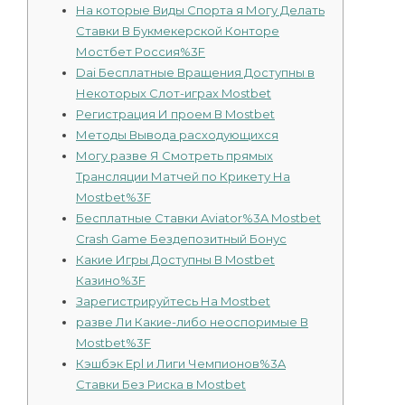
На которые Виды Спорта я Могу Делать
Ставки В Букмекерской Конторе
Мостбет Россия%3F
Dai Бесплатные Вращения Доступны в
Некоторых Слот-играх Mostbet
Регистрация И проем В Mostbet
Методы Вывода расходующихся
Могу разве Я Смотреть прямых
Трансляции Матчей по Крикету На
Mostbet%3F
Бесплатные Ставки Aviator%3A Mostbet
Crash Game Бездепозитный Бонус
Какие Игры Доступны В Mostbet
Казино%3F
Зарегистрируйтесь На Mostbet
разве Ли Какие-либо неоспоримые В
Mostbet%3F
Кэшбэк Epl и Лиги Чемпионов%3A
Ставки Без Риска в Mostbet