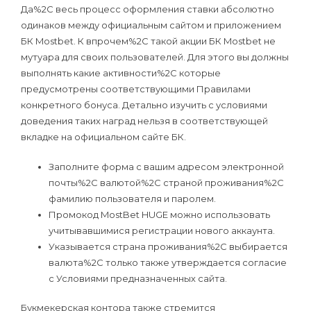
Да%2C весь процесс оформления ставки абсолютно
одинаков между официальным сайтом и приложением
БК Mostbet. К впрочем%2C такой акции БК Mostbet не
мутуара для своих пользователей. Для этого вы должны
выполнять какие активности%2C которые
предусмотрены соответствующими Правилами
конкретного бонуса. Детально изучить с условиями
доведения таких наград нельзя в соответствующей
вкладке на официальном сайте БК.
Заполните форма с вашим адресом электронной
почты%2C валютой%2C страной проживания%2C
фамилию пользователя и паролем.
Промокод MostBet HUGE можно использовать
учитывавшимися регистрации нового аккаунта.
Указывается страна проживания%2C выбирается
валюта%2C только также утверждается согласие
с Условиями предназначенных сайта.
Букмекерская контора также стремится