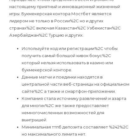
настоящему приятный и инновационный жизненный
игры. Букмекерская контора Мостбет является
лидером не только в России%2C но и других
странах%2C включая Казахстан%2C Узбекистан%2C
Азербайджан%2C Турцию и других.
Используйте код или регистрации%2C чтобы
получить самый большой кивок бонус%2C
который нельзя использовать в казино или
букмекерской конторе.
Данные матчи и поединки находятся в
центральной части веб-страницы на официальном
сайте%2C а также и смартфон-приложении.
Компания стала источнику развлечений и азарта
для многих%2C же также предоставляет
немногочисленных возможностей для
выигрышей.
Минимальная ттпб депозита составляет %242%2C
но максимального лимита нет.