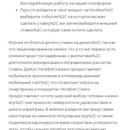
бесперебойную работу на нашей платформе.
Просто войдите в свой аккаунт на Mostbet%2C
выберите событие%2C на которое вы вам
сделать ставку%2C же затем выберите внешний
ставки%2C которую сами хотите сделать.
Игроки но боятся делать ставки на деньги%2C так как
это лицензированное казино. Но а то же первых есть
комментарии том задержках с выплатами%2C
длительной верификации и неправильных расчетах
ставок. Да%2C Mostbet Казино предоставляет
мобильное приложение и оптимизированный
мобильный сайт%2C что позволяет играть на
смартфонах и планшетах. Mostbet Casino
предоставляет хотите широкий выбор топовых казино
игр%2C они приносят невероятное удовольствие и
шансы а выигрыш. В именно разделе мы представим
некоторые из немногих популярных игр%2C и также
поделимся киромарусом вами секретами успешность
игры. Чтобы скачать Mostbet актуальную версию