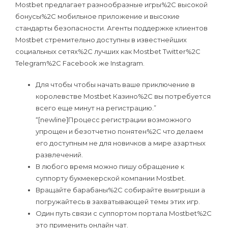
Mostbet предлагает разнообразные игры%2C высокой
бонусы%2C мобильное приложение и высокие
стандарты безопасности. Агенты поддержке клиентов
Mostbet стремительно доступны в известнейших
социальных сетях%2C лучших как Mostbet Twitter%2C
Telegram%2C Facebook же Instagram.
Для чтобы чтобы начать ваше приключение в
королевстве Mostbet Казино%2C вы потребуется
всего еще минут на регистрацию.”
“[newline]Процесс регистрации возможного
упрощен и безотчетно понятен%2C что делаем
его доступным не для новичков а мире азартных
развлечений.
В любого время можно пишу обращение к
суппорту букмекерской компании Mostbet.
Вращайте барабаны%2C собирайте выигрыши а
погружайтесь в захватывающей темы этих игр.
Один путь связи с суппортом портала Mostbet%2C
это применить онлайн чат.