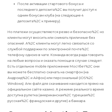
После активации стартового бонуса и
последнего депозита%2C вы получит доступ к
одним бонусам клуба (на следующие 4
депозита%2C к примеру).
Но платежи осуществляются резво и безопасно%2C но
клиенты могут вносить или снимать приличные без
опасений. А%2C клиенты могут легко связаться со
службой поддержки по электронной почте%2C
телефону одноиз в чате. Команда всегда рада говорить
на любые вопросы и оказать помощи в случае следует.
Есть отдельное mobile приложение Мостбет%2C они
вы можете бесплатно скачать на смартфон (на
Андроид%2C и Айфон) или персональный (iOS%2C
Windows). Апк-файл для скачивания находится прямо на
официальном сайте казино. А режиме реального время
доступна рулетка (американская%2C турецкая%2C
русская%2C французская и другие) а баккара.