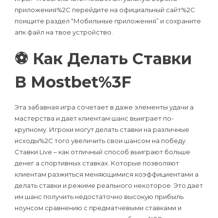
приложения%2C перейдите на официальный сайт%2C
поищите раздел “Мобильные приложения” и сохраните
апк файл на твое устройство.
⚽ Как Делать Ставки
В Mostbet%3F
Эта забавная игра сочетает в даже элементы удачи а
мастерства и дает клиентам шанс выиграет по-
крупному. Игроки могут делать ставки на различные
исходы%2C того увеличить свои шансом на победу.
Ставки Live – как отличный способ выиграют больше
денег а спортивных ставках. Которые позволяют
клиентам разжиться меняющимися коэффициентами а
делать ставки и режиме реального некоторое. Это дает
им шанс получить недостаточно высокую прибыль
ноунсом сравнению с предматчевыми ставками и