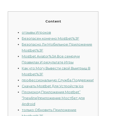
Content
отзывы Игроков
Безопасен конечно Mostbet%3F
Безопасно Ли Мобильное Приложение
Mostbet%3F
Mostbet Aviator%3A Все семряуи
Правилах И результате Игры
Как что Могу Вывести свой Выигрыш В
Mostbet%3F
профессиональную Служба Поддержки!
Скачать Mostbet Для Устройств Ios
Промокод Приложения Mostbet”
“[newline]приложение Мостбет для
Android
только Обновить Приложение
Mostbet%3F