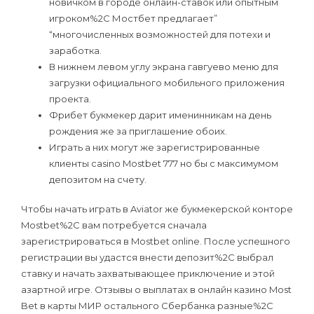
новичком в городе онлайн-ставок или опытным
игроком%2C Мостбет предлагает”
“многочисленных возможностей для потехи и
заработка.
В нижнем левом углу экрана гавгуево меню для
загрузки официального мобильного приложения
проекта.
Фрибет букмекер дарит именинникам на день
рождения же за приглашение обоих.
Играть а них могут же зарегистрированные
клиенты casino Mostbet 777 но бы с максимумом
депозитом на счету.
Чтобы начать играть в Aviator же букмекерской конторе
Mostbet%2C вам потребуется сначала
зарегистрироваться в Mostbet online. После успешного
регистрации вы удастся внести депозит%2C выбрал
ставку и начать захватывающее приключение и этой
азартной игре. Отзывы о выплатах в онлайн казино Most
Bet в карты МИР остального Сбербанка разные%2C