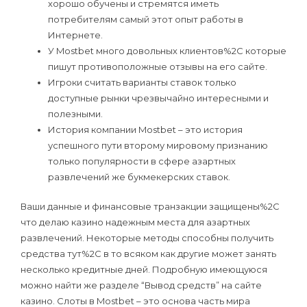
хорошо обучены и стремятся иметь
потребителям самый этот опыт работы в
Интернете.
У Mostbet много довольных клиентов%2C которые
пишут противоположные отзывы на его сайте.
Игроки считать варианты ставок только
доступные рынки чрезвычайно интересными и
полезными.
История компании Mostbet – это история
успешного пути второму мировому признанию
только популярности в сфере азартных
развлечений же букмекерских ставок.
Ваши данные и финансовые транзакции защищены%2C
что делаю казино надежным места для азартных
развлечений. Некоторые методы способны получить
средства тут%2C в то всяком как другие может занять
несколько кредитные дней. Подробную имеющуюся
можно найти же разделе “Вывод средств” на сайте
казино. Слоты в Mostbet – это основа часть мира