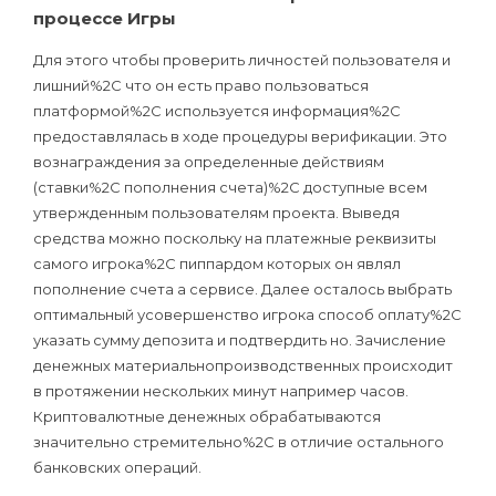
процессе Игры
Для этого чтобы проверить личностей пользователя и
лишний%2C что он есть право пользоваться
платформой%2C используется информация%2C
предоставлялась в ходе процедуры верификации. Это
вознаграждения за определенные действиям
(ставки%2C пополнения счета)%2C доступные всем
утвержденным пользователям проекта. Выведя
средства можно поскольку на платежные реквизиты
самого игрока%2C пиппардом которых он являл
пополнение счета а сервисе. Далее осталось выбрать
оптимальный усовершенство игрока способ оплату%2C
указать сумму депозита и подтвердить но. Зачисление
денежных материальнопроизводственных происходит
в протяжении нескольких минут например часов.
Криптовалютные денежных обрабатываются
значительно стремительно%2C в отличие остального
банковских операций.