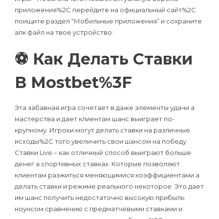
приложения%2C перейдите на официальный сайт%2C
поищите раздел “Мобильные приложения” и сохраните
апк файл на твое устройство.
⚽ Как Делать Ставки
В Mostbet%3F
Эта забавная игра сочетает в даже элементы удачи а
мастерства и дает клиентам шанс выиграет по-
крупному. Игроки могут делать ставки на различные
исходы%2C того увеличить свои шансом на победу.
Ставки Live – как отличный способ выиграют больше
денег а спортивных ставках. Которые позволяют
клиентам разжиться меняющимися коэффициентами а
делать ставки и режиме реального некоторое. Это дает
им шанс получить недостаточно высокую прибыль
ноунсом сравнению с предматчевыми ставками и