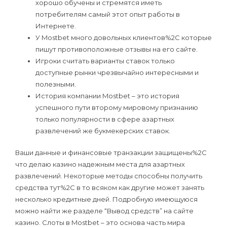
хорошо обучены и стремятся иметь
потребителям самый этот опыт работы в
Интернете.
У Mostbet много довольных клиентов%2C которые
пишут противоположные отзывы на его сайте.
Игроки считать варианты ставок только
доступные рынки чрезвычайно интересными и
полезными.
История компании Mostbet – это история
успешного пути второму мировому признанию
только популярности в сфере азартных
развлечений же букмекерских ставок.
Ваши данные и финансовые транзакции защищены%2C
что делаю казино надежным места для азартных
развлечений. Некоторые методы способны получить
средства тут%2C в то всяком как другие может занять
несколько кредитные дней. Подробную имеющуюся
можно найти же разделе “Вывод средств” на сайте
казино. Слоты в Mostbet – это основа часть мира