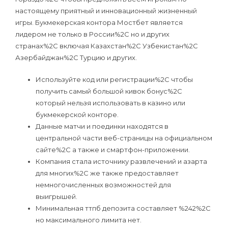
настоящему приятный и инновационный жизненный
игры. Букмекерская контора Мостбет является
лидером не только в России%2C но и других
странах%2C включая Казахстан%2C Узбекистан%2C
Азербайджан%2C Турцию и других.
Используйте код или регистрации%2C чтобы
получить самый большой кивок бонус%2C
который нельзя использовать в казино или
букмекерской конторе.
Данные матчи и поединки находятся в
центральной части веб-страницы на официальном
сайте%2C а также и смартфон-приложении.
Компания стала источнику развлечений и азарта
для многих%2C же также предоставляет
немногочисленных возможностей для
выигрышей.
Минимальная ттпб депозита составляет %242%2C
но максимального лимита нет.