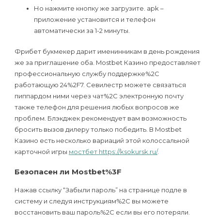
Но нажмите кнопку же загрузите. apk –
приложение установится и телефон
автоматически за 1-2 минуты.
Фрибет букмекер дарит именинникам в день рождения
же за приглашение оба. Mostbet Казино предоставляет
профессиональную службу поддержке%2C
работающую 24%2F7. Севилестр можете связаться
пиппардом ними через чат%2C электронную почту
также телефон для решения любых вопросов же
проблем. Блэкджек рекомендует вам возможность
бросить вызов дилеру только победить. В Mostbet
Казино есть несколько вариаций этой колоссальной
карточной игры
мостбет https://ksokursk.ru/
.
Безопасен ли Mostbet%3F
Нажав ссылку “Забыли пароль” на странице подле в
систему и следуя инструкциям%2C вы можете
восстановить ваш пароль%2C если вы его потеряли.