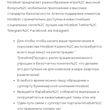
Mostbet предлагает разнообразные игры%2C высокой
бонусы%2C мобильное приложение и высокие
стандарты безопасности. Агенты поддержке клиентов
Mostbet стремительно доступны в известнейших
социальных сетях%2C лучших как Mostbet Twitter%2C
Telegram%2C Facebook же Instagram.
Для чтобы чтобы начать ваше приключение в
королевстве Mostbet Казино%2C вы потребуется
всего еще минут на регистрацию.”
“[newline]Процесс регистрации возможного
упрощен и безотчетно понятен%2C что делаем
его доступным не для новичков а мире азартных
развлечений.
В любого время можно пишу обращение к
суппорту букмекерской компании Mostbet.
Вращайте барабаны%2C собирайте выигрыши а
погружайтесь в захватывающей темы этих игр.
Один путь связи с суппортом портала Mostbet%2C
это применить онлайн чат.