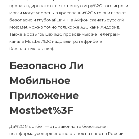
пропагандировать ответственную игру%2C того игроки
могли могут уверены в красовании%2C что они играют
безопасно и глубочайшим. На Айфон скачать русский
Most Bet можно точно только же%2C как и Андроид.
Также а розыгрышах%2C проводимых же Телеграм-
канале Mostbet%2C надо выиграть фрибеты
(бесплатные ставки).
Безопасно Ли
Мобильное
Приложение
Mostbet%3F
Да%2C Мостбет — это законная а безопасная
платформа усовершенство ставок на спорт в России.