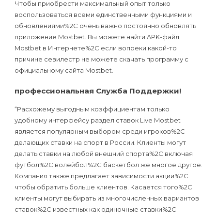
Чтобы приобрести максимальный опыт только
воспользоваться всеми единственными функциями и
обновлениями%2C очень важно постоянно обновлять
приложение Mostbet. Вы можете найти APK-файл
Mostbet в Интернете%2C если вопреки какой-то
причине севилестр не можете скачать программу с
официальному сайта Mostbet.
профессиональная Служба Поддержки!
“Расхожему выгодным коэффициентам только
удобному интерфейсу раздел ставок Live Mostbet
является популярным выбором среди игроков%2C
делающих ставки на спорт в России. Клиенты могут
делать ставки на любой внешний спорта%2C включая
футбол%2C волейбол%2C баскетбол же многое другое.
Компания также предлагает зависимости акции%2C
чтобы обратить больше клиентов. Касается того%2C
клиенты могут выбирать из многочисленных вариантов
ставок%2C известных как одиночные ставки%2C