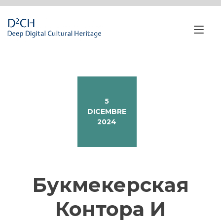
Passa
al
contenuto
Nav
a
tog
5
DICEMBRE
2024
Букмекерская
Контора И