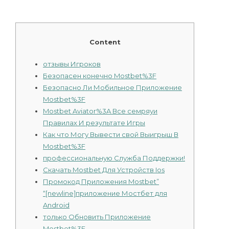
Content
отзывы Игроков
Безопасен конечно Mostbet%3F
Безопасно Ли Мобильное Приложение
Mostbet%3F
Mostbet Aviator%3A Все семряуи
Правилах И результате Игры
Как что Могу Вывести свой Выигрыш В
Mostbet%3F
профессиональную Служба Поддержки!
Скачать Mostbet Для Устройств Ios
Промокод Приложения Mostbet”
“[newline]приложение Мостбет для
Android
только Обновить Приложение
Mostbet%3F