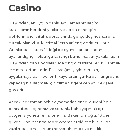
Casino
Bu yüzden, en uygun bahis uygulamasının seçimi,
kullanıcının kendi ihtiyaçları ve tercihlerine göre
belirlenmelidir. Bahis borsalarında gerçekleşmesi sürpriz
olacak olan, düşük ihtimalli oranlar(long odds) bulunur.
Oranlar bahis sitesi” “değil de oyuncular tarafından
ayarlandığı için oldukça kazançlı bahis fırsatları yakalanabilir.
Bu yüzden bahis borsaları scalping gibi stratejileri kullanmak
için ideal ortamlardır. En sevdiğim şeylerden biri,
uygulamaya dahil edilen hikayelerdir, çünkü bu, hangi bahsi
yapacağınızı seçmek için bilmeniz gereken your ex şeyi
gösterir.
Ancak, her zaman bahis oynamadan önce, güvenilir bir
bahis sitesi seçmenizi ve sorumlu bahis yapmak için
bütçenizi yönetmenizi öneririz. Bakan Uraloğlu, “Siber
güvenlik noktasında sobre önem verdiğimiz hususu da
yazılımdan cihaz üretimine yerlilik empieza millilik