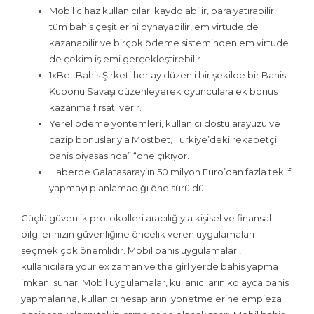
Mobil cihaz kullanıcıları kaydolabilir, para yatırabilir,
tüm bahis çeşitlerini oynayabilir, em virtude de
kazanabilir ve birçok ödeme sisteminden em virtude
de çekim işlemi gerçekleştirebilir.
1xBet Bahis Şirketi her ay düzenli bir şekilde bir Bahis
Kuponu Savaşı düzenleyerek oyunculara ek bonus
kazanma fırsatı verir.
Yerel ödeme yöntemleri, kullanıcı dostu arayüzü ve
cazip bonuslarıyla Mostbet, Türkiye’deki rekabetçi
bahis piyasasında” “öne çıkıyor.
Haberde Galatasaray’ın 50 milyon Euro’dan fazla teklif
yapmayı planlamadığı öne sürüldü.
Güçlü güvenlik protokolleri aracılığıyla kişisel ve finansal
bilgilerinizin güvenliğine öncelik veren uygulamaları
seçmek çok önemlidir. Mobil bahis uygulamaları,
kullanıcılara your ex zaman ve the girl yerde bahis yapma
imkanı sunar. Mobil uygulamalar, kullanıcıların kolayca bahis
yapmalarına, kullanıcı hesaplarını yönetmelerine empieza