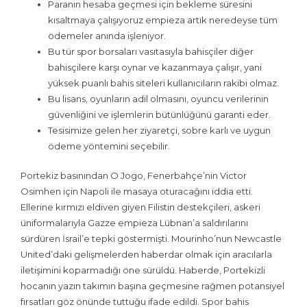
Paranın hesaba geçmesi için bekleme süresini
kısaltmaya çalışıyoruz empieza artık neredeyse tüm
ödemeler anında işleniyor.
Bu tür spor borsaları vasıtasıyla bahisçiler diğer
bahisçilere karşı oynar ve kazanmaya çalışır, yani
yüksek puanlı bahis siteleri kullanıcıların rakibi olmaz.
Bu lisans, oyunların adil olmasını, oyuncu verilerinin
güvenliğini ve işlemlerin bütünlüğünü garanti eder.
Tesisimize gelen her ziyaretçi, sobre karlı ve uygun
ödeme yöntemini seçebilir.
Portekiz basınından O Jogo, Fenerbahçe’nin Victor
Osimhen için Napoli ile masaya oturacağını iddia etti.
Ellerine kırmızı eldiven giyen Filistin destekçileri, askeri
üniformalarıyla Gazze empieza Lübnan’a saldırılarını
sürdüren İsrail’e tepki göstermişti. Mourinho’nun Newcastle
United’daki gelişmelerden haberdar olmak için aracılarla
iletişimini koparmadığı öne sürüldü. Haberde, Portekizli
hocanın yazın takımın başına geçmesine rağmen potansiyel
fırsatları göz önünde tuttuğu ifade edildi. Spor bahis