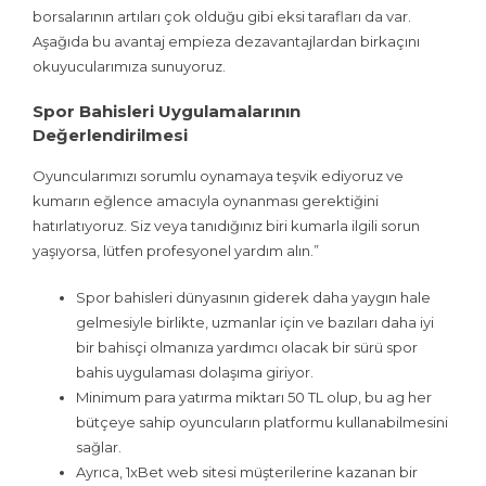
borsalarının artıları çok olduğu gibi eksi tarafları da var.
Aşağıda bu avantaj empieza dezavantajlardan birkaçını
okuyucularımıza sunuyoruz.
Spor Bahisleri Uygulamalarının
Değerlendirilmesi
Oyuncularımızı sorumlu oynamaya teşvik ediyoruz ve
kumarın eğlence amacıyla oynanması gerektiğini
hatırlatıyoruz. Siz veya tanıdığınız biri kumarla ilgili sorun
yaşıyorsa, lütfen profesyonel yardım alın.”
Spor bahisleri dünyasının giderek daha yaygın hale
gelmesiyle birlikte, uzmanlar için ve bazıları daha iyi
bir bahisçi olmanıza yardımcı olacak bir sürü spor
bahis uygulaması dolaşıma giriyor.
Minimum para yatırma miktarı 50 TL olup, bu ag her
bütçeye sahip oyuncuların platformu kullanabilmesini
sağlar.
Ayrıca, 1xBet web sitesi müşterilerine kazanan bir