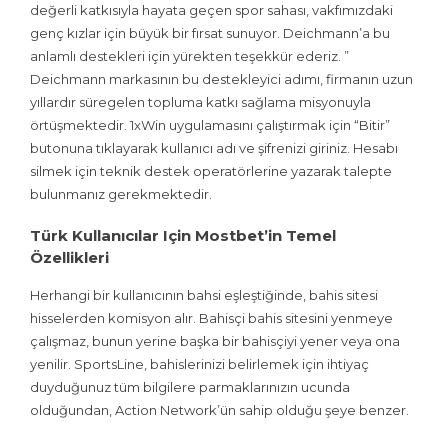
değerli katkısıyla hayata geçen spor sahası, vakfımızdaki
genç kızlar için büyük bir fırsat sunuyor. Deichmann’a bu
anlamlı destekleri için yürekten teşekkür ederiz. ”
Deichmann markasının bu destekleyici adımı, firmanın uzun
yıllardır süregelen topluma katkı sağlama misyonuyla
örtüşmektedir. 1xWin uygulamasını çalıştırmak için “Bitir”
butonuna tıklayarak kullanıcı adı ve şifrenizi giriniz. Hesabı
silmek için teknik destek operatörlerine yazarak talepte
bulunmanız gerekmektedir.
Türk Kullanıcılar Için Mostbet’in Temel
Özellikleri
Herhangi bir kullanıcının bahsi eşleştiğinde, bahis sitesi
hisselerden komisyon alır. Bahisçi bahis sitesini yenmeye
çalışmaz, bunun yerine başka bir bahisçiyi yener veya ona
yenilir. SportsLine, bahislerinizi belirlemek için ihtiyaç
duyduğunuz tüm bilgilere parmaklarınızın ucunda
olduğundan, Action Network’ün sahip olduğu şeye benzer.