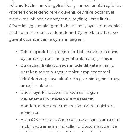
kullanıcı katılımının dengeli bir karışımını sunar. Bahisçiler bu
kriterleri önceliklendirerek güvenli, keyifli ve potansiyel
olarak karlı bir bahis deneyiminin keyfini çıkarabilirler.
Güvenilir uygulamalar genellikle tanınmış oyun komisyonları
tarafından lisanslanır ve denetlenir; böylece katı adalet ve
güvenlik standartlarına uymaları sağlanır.
Teknolojideki hızlı gelişmeler, bahis severlerin bahis
oynamak için kullandığı yöntemleri değiştirmiştir.
Bu kapsamlı kılavuz, seçiminizde dikkate almanız
gereken sobre iyi uygulamaları empieza temel
faktörleri vurgulayarak sürecin gizemini aydınlatmayı
amaçlamaktadır.
Unutmayın ki hesap silindikten sonra geri
yüklenemez, bu nedenle silme talebini
göndermeden önce tüm bakiyenizi çektiğinizden
emin olun.
Hem iOS hem para Android cihazlar için uyumlu olan
mobil uygulamalarımız, kullanıcı dostu arayüzleri ve