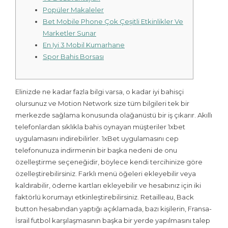
Popüler Makaleler
Bet Mobile Phone Çok Çeşitli Etkinlikler Ve
Marketler Sunar
En Iyi 3 Mobil Kumarhane
Spor Bahis Borsası
Elinizde ne kadar fazla bilgi varsa, o kadar iyi bahisçi
olursunuz ve Motion Network size tüm bilgileri tek bir
merkezde sağlama konusunda olağanüstü bir iş çıkarır. Akıllı
telefonlardan sıklıkla bahis oynayan müşteriler 1xbet
uygulamasını indirebilirler. 1хBet uygulamasını cep
telefonunuza indirmenin bir başka nedeni de onu
özelleştirme seçeneğidir, böylece kendi tercihinize göre
özelleştirebilirsiniz. Farklı menü öğeleri ekleyebilir veya
kaldırabilir, ödeme kartları ekleyebilir ve hesabınız için iki
faktörlü korumayı etkinleştirebilirsiniz. Retailleau, Back
button hesabından yaptığı açıklamada, bazı kişilerin, Fransa-
İsrail futbol karşılaşmasının başka bir yerde yapılmasını talep