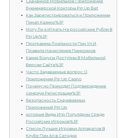
Скачанное Мобильное Приложение
Букмекерской Конторы Pin Up Bet
Как Зарегистрироваться и Приложении
Пинап Казино%3F
Могу Ли я Играть На российские Рубли В
Pin Up%3F
Программа Лояльности Пин Уп И
Правила Начисления Пинкоинов
Какие Бонусы Доступны В Мобильной
Версии Сайта%3F
Часто Задаваемые вопрос О
Приложении Pin Up Casino
Почему но Приходит Подтверждение
семряуи Регистрации%3F
безопасность Скачиваемых
Приложений Pin Up
которые Виды Игр Популярны Среди
Российских Игроков%3F
Список Лучших Игровых Аппаратов В
Клубе Пин Ап в Сегодня