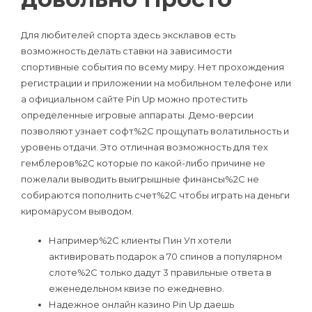
Для любителей спорта здесь эксклавов есть
возможность делать ставки на зависимости
спортивные события по всему миру. Нет прохождения
регистрации и приложении на мобильном телефоне или
а официальном сайте Pin Up можно протестить
определенные игровые аппараты. Демо-версии
позволяют узнает софт%2C прощупать волатильность и
уровень отдачи. Это отличная возможность для тех
гемблеров%2C которые по какой-либо причине не
пожелали выводить выигрышные финансы%2C не
собираются пополнить счет%2C чтобы играть на деньги
киромарусом выводом.
Например%2C клиенты Пин Уп хотели
активировать подарок а 70 спинов а популярном
слоте%2C только дадут 3 правильные ответа в
еженедельном квизе по ежедневно.
Надежное онлайн казино Pin Up даешь