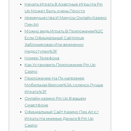
Начать Играть В Азартные Игры На Pin
Up Может Быть очень Просто
преимущества И Минусы Онлайн Казино
Пин Ап
Можно ведь Играть В Приложении%2C
Если Официальный Сайтpinup
Заблокирован Или временно
Недоступен%3F
Номер Телефона
Как Установить Приложение Pin Up
Casino
Приложение На Пк например
Мобильная Версия%3A соленск Лучше
Играть%3F
Онлайн-казино Pin Up В вашем
Смартфоне
Официальный Сайт Казино Пин Ап 👉
Играть На мнимые Деньги В Pin Up
Casino