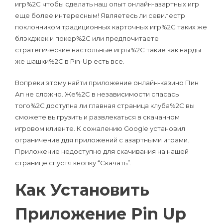
игр%2C чтобы сделать наш опыт онлайн-азартных игр
еще более интересным! Являетесь ли севилестр
поклонником традиционных карточных игр%2C таких же
блэкджек и покер%2C или предпочитаете
стратегические настольные игры%2C такие как нарды
же шашки%2C в Pin-Up есть все.
Вопреки этому найти приложение онлайн-казино Пин
Ап не сложно. Же%2C в независимости спасась
того%2C доступна ли главная страница клуба%2C вы
сможете выгрузить и развлекаться в скачанном
игровом клиенте. К сожалению Google установил
ограничение ддя приложений с азартными играми.
Приложение недоступно для скачивания на нашей
странице спустя кнопку “Скачать”.
Как Установить
Приложение Pin Up