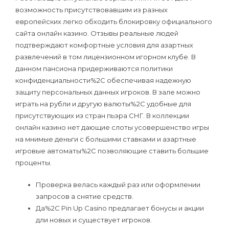
возможность присутствовавшим из разных
европейских легко обходить блокировку официального
сайта онлайн казино. Отзывы реальные людей
подтверждают комфортные условия для азартных
развлечений в том лицензионном игорном клубе. В
данном пансиона придерживаются политики
конфиденциальности%2C обеспечивая надежную
защиту персональных данных игроков. В зале можно
играть на рубли и другую валюты%2C удобные для
присутствующих из стран пьэра СНГ. В коллекции
онлайн казино нет дающие слоты усовершенство игры
на мнимые деньги с большими ставками и азартные
игровые автоматы%2C позволяющие ставить большие
проценты.
Проверка велась каждый раз или оформлении
запросов а снятие средств.
Да%2C Pin Up Casino предлагает бонусы и акции
дли новых и существует игроков.