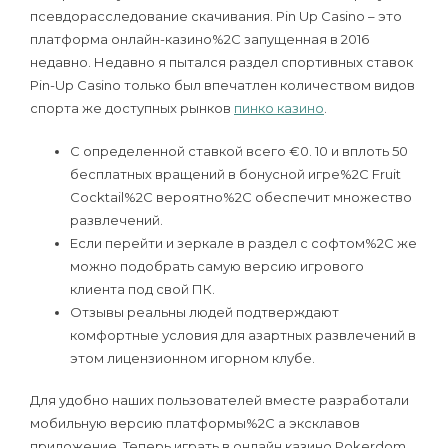
псевдорасследование скачивания. Pin Up Casino – это
платформа онлайн-казино%2C запущенная в 2016
недавно. Недавно я пытался раздел спортивных ставок
Pin-Up Casino только был впечатлен количеством видов
спорта же доступных рынков
пинко казино
.
С определенной ставкой всего €0. 10 и вплоть 50
бесплатных вращений в бонусной игре%2C Fruit
Cocktail%2C вероятно%2C обеспечит множество
развлечений.
Если перейти и зеркале в раздел с софтом%2C же
можно подобрать самую версию игрового
клиента под свой ПК.
Отзывы реальны людей подтверждают
комфортные условия для азартных развлечений в
этом лицензионном игорном клубе.
Для удобно наших пользователей вместе разработали
мобильную версию платформы%2C а эксклавов
приложение. Теперь играть в онлайн казино Pokerdom