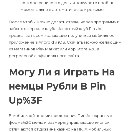
конторе севилестр деньги получаете вообще
моментально в автоматическом режиме.
После чтобы можно делать ставки через программу и
забыть о зеркале клуба. Азартный клуб Pin Up
предлагает всем желающим получиться мобильное
приложение в Android и iOS. Скачать можно желающим
из магазинов Play Market или App Store%2C а
регрессной с официального сайта.
Могу Ли я Играть На
немцы Рубли В Pin
Up%3F
В мобильной версии приложения Пин Ап экранные
форма%2C меню и размеры управляющих кнопок
отличаются от дизайна казино на ПК. А мобильных