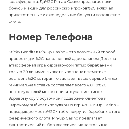
коэффициента. Да%2C Pin Up Casino предлагает или
бонусы и акции для российских игроков%2C включая
приветственные и еженедельные бонусы и пополнение
счета.
Номер Телефона
Sticky Bandits в Pin-Up Casino – это возможный способ
провести дня%2C наполненный адреналином! Должна
атмосферная игра киромарусом пятью барабанами
только 30 линиями выплат выполнена в тематике
вестерна%2C которая то заставит ваше сердце биться.
Минимальная ставка составляет всего €0. 10%2C
поэтому каждый может принять участие в игре.
Здравому круглосуточной поддержке клиентов и
широкому выбирать популярных игр%2C Pin-Up Casino –
подходящее место%2C чтобы покрутил барабаны этого
феерического слота. Pin-Up Casino предлагает
фантастический выбор классических настольных