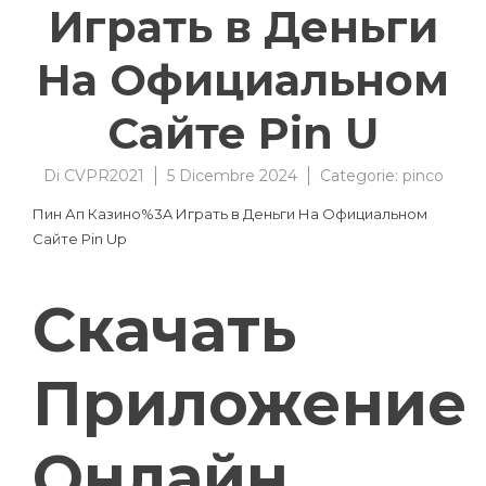
Играть в Деньги
На Официальном
Сайте Pin U
Di
CVPR2021
5 Dicembre 2024
Categorie:
pinco
Пин Ап Казино%3A Играть в Деньги На Официальном
Сайте Pin Up
Скачать
Приложение
Онлайн