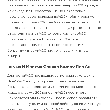
различные игры с помощью демо-версий%2C прежде
чем вкладывать средства. Pin-Up Casino также
предлагает свое приложение%2C чтобы игроки могли
оставаться и связи%2C где бы они ни располагалось. В
Pin-Up Casino вы найдете равно популярные карточные
а настольные игры%2C которые как покер%2C
блэкджек и рулетка. Помимо того%2C здесь
предлагаются видеослоты с великолепными
бонусными играми%2C них могут увеличить наш
выигрыш.
плюсы И Минусы Онлайн Казино Пин Ап
Для гостей%2C прошедших регистрацию же казино
ПинУп%2C доступной разнообразные варианты
бонусов%2C предлагаемых администрацией зала. За
каждую ставку в 200 копеечки%2C посетителю
начисляется один игровой Pincoin. Использовали эти
поинты надо увеличивать свой действующий VIP статус
и системе лояльности Pin Ap%2C получая новые