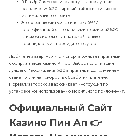
В Pin Up Casino хотите доступны все лучшие
развлечения%2C широкий выбор игр и низкое
минимальные депозиты.
Этого ознакомиться с лицензией%2C
сертификацией от независимых комиссий%2C
списком систем для платежей только
провайдерами – перейдите в футер.
Любителей азартных игр и спорта ожидает приятный
сюрприз в виде казино Pin Up. Выбора слот машин
лучшего” “восхищения%2C а приятным дополнением
станет отличная скорость обработки платежей.
Нормализаторской вас ожидает инструкция по
установке же использованию мобильного приложения.
Официальный Сайт
Казино Пин Ап 👉