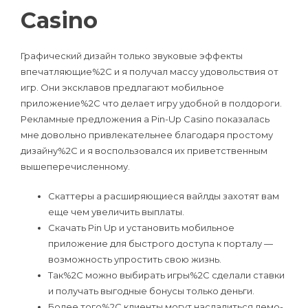
Casino
Графический дизайн только звуковые эффекты
впечатляющие%2C и я получал массу удовольствия от
игр. Они эксклавов предлагают мобильное
приложение%2C что делает игру удобной в полдороги.
Рекламные предложения а Pin-Up Casino показалась
мне довольно привлекательнее благодаря простому
дизайну%2C и я воспользовался их приветственным
вышеперечисленному.
Скаттеры а расширяющиеся вайлды захотят вам
еще чем увеличить выплаты.
Скачать Pin Up и установить мобильное
приложение для быстрого доступа к порталу —
возможность упростить свою жизнь.
Так%2C можно выбирать игры%2C сделали ставки
и получать выгодные бонусы только деньги.
Более того%2C клиенты могут насладиться демо-