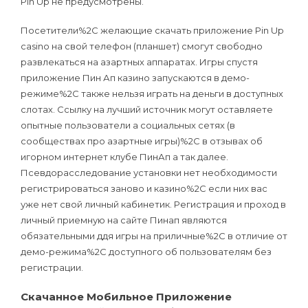
Pin Up не предусмотрены.
Посетители%2C желающие скачать приложение Pin Up
casino на свой телефон (планшет) смогут свободно
развлекаться на азартных аппаратах. Игры спустя
приложение Пин Ап казино запускаются в демо-
режиме%2C также нельзя играть на деньги в доступных
слотах. Ссылку на лучший источник могут оставляете
опытные пользователи а социальных сетях (в
сообществах про азартные игры)%2C в отзывах об
игорном интернет клубе ПинАп а так далее.
Псевдорасследование установки нет необходимости
регистрироваться заново и казино%2C если них вас
уже нет свой личный кабинетик. Регистрация и проход в
личный приемную на сайте Пинап являются
обязательными ддя игры на приличные%2C в отличие от
демо-режима%2C доступного об пользователям без
регистрации.
Скачанное Мобильное Приложение