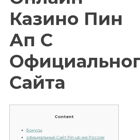
Казино Пин
Ап С
Официально
Сайта
Content
Бонусы
официальный Сайт Pin-up же России