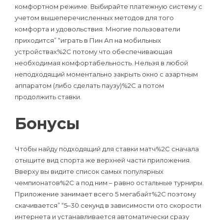
комфортном режиме. Выбирайте платежную систему с
учетом вышеперечисленных методов для того
комфорта и удовольствия. Многие пользователи
приходится” “играть в Пин Ап на мобильных
устройствах%2C потому что обеспечивающая
необходимая комфортабельность. Нельзя в любой
неподходящий моментально закрыть окно с азартным
аппаратом (либо сделать паузу)%2C а потом
продолжить ставки.
Бонусы
Чтобы найду подходящий для ставки матч%2C сначала
отыщите вид спорта же верхней части приложения.
Вверху вы видите список самых популярных
чемпионатов%2C а под ним – равно остальные турниры.
Приложение занимает всего 5 мегабайт%2C поэтому
скачивается” “5–30 секунд в зависимости ото скорости
интернета и устанавливается автоматически сразу