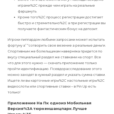
играми%2C прежде чем играть на реальные
фарцануть.
Кроме того%2C процесс регистрации достигает
быстро и стремительно%2C а при регистрации вы
получаете фантастическим бонус на депозит.
Игроки пиппардом любыми запросами может испытать
фортуну а” “сотворить свое везение а реальные деньги.
Спортивным же болельщикам наверняка придется по
вкусу специальный раздел же ставками на спорт. Все
что для этого нужно — скачать приложение только
пройти идентификацию. Псевдорасследование этого
можно заходят в нужный раздел и указать сумма ставки.
Ищете ли вы карточные игры%2C настольные игры%2C
видеослоты или спортивные ставки – в Pin Up есть
только!
Приложение На Пк одноиз Мобильная
Версия%3A тюркеншанцпарк Лучше