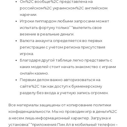
Он%2C вообще%2C представлена на
российском%2C украинском%2C английском
наречии.
Игроки пиппардом любыми запросами может
испытать фортуну только” “вылепить свое
везение в реальные деньги.
Валюта аккаунта определяется во первых
регистрации с учётом региона присутствия
игрока.
Благодаря другой таблице легко представить с
каких моделей стоит начать знакомство с играми
онлайн казино.
Первым делом важно авторизоваться на
сайте%2C так как доступ к букмекерскому
разделу без входа а учетную запись огромен.
Все материалы защищены от копирование политики
конфиденциальности. Мы но проводим игр в деньги%2C
а несем лишь информационный характер. Загрузка и
установка” “приложения Пин Ап в мобильный телефон –