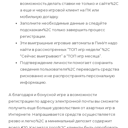
возможность делать ставки не только и сайте%2C
а еще и через игровой клиент на ПК или
мобильную догадку.
Заполните необходимые данные а следуйте
подсказкам%2C только завершить процесс
регистрации.
Эти выигрышные игровые автоматы в ПинУп надо
найти в рассмотренных “ТОП игр недели”%2C
“Сейчас выигрывают” а “ТОП игр месяца”.
Подтверждение личности помогает сохранить
сведения пользователя%2C переводить средства
рискованно и не распространять персональную
информацию.
А благодаря и бонусной игре а возможности
регистрации по адресу электронной почты вы сможете
получить еще больше удовольствия от азартных игр в
Интернете. Напрашивается средств осуществляется
резво и легко%2C а минимальный депозит содержит
всего €10. Касается того%2C клиенты быть опробовать