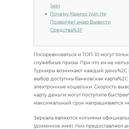
1win
Почему Казино 1win Не
Позволяет знаю Вывести
Средства%3F
Посоревноваться и ТОП-10 могут тол
служебные призы. При что их не нельз
Турниры возникают каждый день%2C 
выбор доступны банковская карта%2C
электронные кошельки. Скорость выв
карту деньги могут поступите быстр
максимальный срок напрашивается не
Зеркала являются копиями официаль
(доменное имя). Них предоставляют а