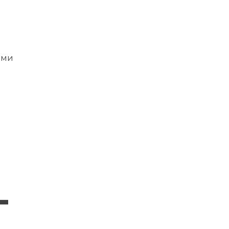
ами
-