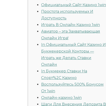
Официальный Сайт Казино 1win
Простота используемых И
Доступность
Играть В Онлайн Казино 1win
Авиатор – эта Захватывающая
Онлайн Игра!
In Официальный Сайт Казино И
Букмекерской Конторы —
Играть же Делать Ставки
Онлайн
In Букмекер Ставки На
Спорт%2C Казино
Воспользуйтесь 500% Бонусом
От 1win
Онлайн-казино 1win
Шаги Для Внесения Депозита В