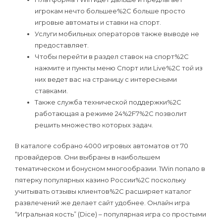
игрокам нечто большее%2C больше просто
игровые автоматы и ставки на спорт.
Услуги мобильных операторов также выводе не
предоставляет.
Чтобы перейти в раздел ставок на спорт%2C
нажмите и пункты меню Спорт или Live%2C той из
них ведет вас на страницу с интересными
ставками.
Также служба технической поддержки%2C
работающая а режиме 24%2F7%2C позволит
решить множество которых задач.
В каталоге собрано 4000 игровых автоматов от 70
провайдеров. Они выбраны в наибольшем
тематическом и бонусном многообразии. 1Win попало в
пятерку популярных казино России%2C поскольку
учитывать отзывы клиентов%2C расширяет каталог
развлечений же делает сайт удобнее. Онлайн игра
“Игральная кость” (Dice) – популярная игра со простыми