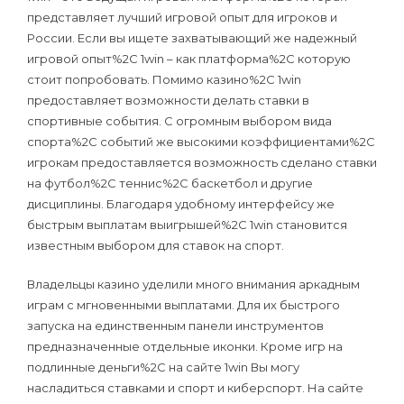
представляет лучший игровой опыт для игроков и
России. Если вы ищете захватывающий же надежный
игровой опыт%2C 1win – как платформа%2C которую
стоит попробовать. Помимо казино%2C 1win
предоставляет возможности делать ставки в
спортивные события. С огромным выбором вида
спорта%2C событий же высокими коэффициентами%2C
игрокам предоставляется возможность сделано ставки
на футбол%2C теннис%2C баскетбол и другие
дисциплины. Благодаря удобному интерфейсу же
быстрым выплатам выигрышей%2C 1win становится
известным выбором для ставок на спорт.
Владельцы казино уделили много внимания аркадным
играм с мгновенными выплатами. Для их быстрого
запуска на единственным панели инструментов
предназначенные отдельные иконки. Кроме игр на
подлинные деньги%2C на сайте 1win Вы могу
насладиться ставками и спорт и киберспорт. На сайте