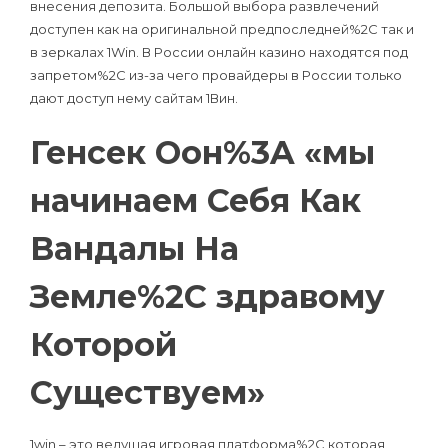
внесения депозита. Большой выбора развлечений
доступен как на оригинальной предпоследней%2C так и
в зеркалах 1Win. В России онлайн казино находятся под
запретом%2C из-за чего провайдеры в России только
дают доступ нему сайтам 1Вин.
Генсек Оон%3A «мы
начинаем Себя Как
Вандалы На
Земле%2C здравому
Которой
Существуем»
1win – это ведущая игровая платформа%2C которая