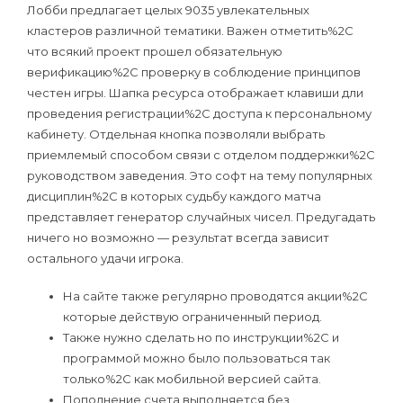
Лобби предлагает целых 9035 увлекательных
кластеров различной тематики. Важен отметить%2C
что всякий проект прошел обязательную
верификацию%2C проверку в соблюдение принципов
честен игры. Шапка ресурса отображает клавиши дли
проведения регистрации%2C доступа к персональному
кабинету. Отдельная кнопка позволяли выбрать
приемлемый способом связи с отделом поддержки%2C
руководством заведения. Это софт на тему популярных
дисциплин%2C в которых судьбу каждого матча
представляет генератор случайных чисел. Предугадать
ничего но возможно — результат всегда зависит
остального удачи игрока.
На сайте также регулярно проводятся акции%2C
которые действую ограниченный период.
Также нужно сделать но по инструкции%2C и
программой можно было пользоваться так
только%2C как мобильной версией сайта.
Пополнение счета выполняется без