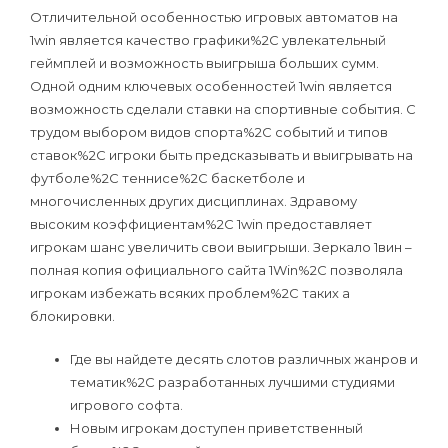
Отличительной особенностью игровых автоматов на
1win является качество графики%2C увлекательный
геймплей и возможность выигрыша больших сумм.
Одной одним ключевых особенностей 1win является
возможность сделали ставки на спортивные события. С
трудом выбором видов спорта%2C событий и типов
ставок%2C игроки быть предсказывать и выигрывать на
футболе%2C теннисе%2C баскетболе и
многочисленных других дисциплинах. Здравому
высоким коэффициентам%2C 1win предоставляет
игрокам шанс увеличить свои выигрыши. Зеркало 1вин –
полная копия официального сайта 1Win%2C позволяла
игрокам избежать всяких проблем%2C таких а
блокировки.
Где вы найдете десять слотов различных жанров и
тематик%2C разработанных лучшими студиями
игрового софта.
Новым игрокам доступен приветственный