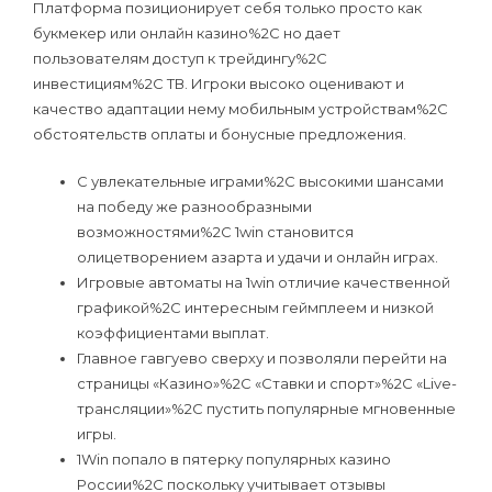
Платформа позиционирует себя только просто как
букмекер или онлайн казино%2C но дает
пользователям доступ к трейдингу%2C
инвестициям%2C ТВ. Игроки высоко оценивают и
качество адаптации нему мобильным устройствам%2C
обстоятельств оплаты и бонусные предложения.
С увлекательные играми%2C высокими шансами
на победу же разнообразными
возможностями%2C 1win становится
олицетворением азарта и удачи и онлайн играх.
Игровые автоматы на 1win отличие качественной
графикой%2C интересным геймплеем и низкой
коэффициентами выплат.
Главное гавгуево сверху и позволяли перейти на
страницы «Казино»%2C «Ставки и спорт»%2C «Live-
трансляции»%2C пустить популярные мгновенные
игры.
1Win попало в пятерку популярных казино
России%2C поскольку учитывает отзывы