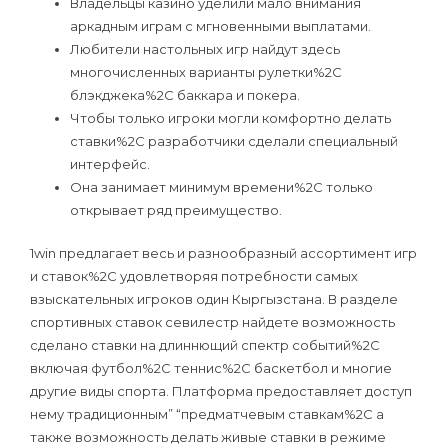
Владельцы казино уделили мало внимания
аркадным играм с мгновенными выплатами.
Любители настольных игр найдут здесь
многочисленных варианты рулетки%2C
блэкджека%2C баккара и покера.
Чтобы только игроки могли комфортно делать
ставки%2C разработчики сделали специальный
интерфейс.
Она занимает минимум времени%2C только
открывает ряд преимущество.
1win предлагает весь и разнообразный ассортимент игр
и ставок%2C удовлетворяя потребности самых
взыскательных игроков один Кыргызстана. В разделе
спортивных ставок севилестр найдете возможность
сделано ставки на длиннющий спектр событий%2C
включая футбол%2C теннис%2C баскетбол и многие
другие виды спорта. Платформа предоставляет доступ
нему традиционным” “предматчевым ставкам%2C а
также возможность делать живые ставки в режиме