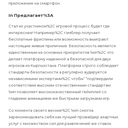
приложение на смартфон.
In Предлагает%3A
Стал их участником%2C игровой процесс будет где
интереснее! Например%2C гэмблер получает
бесплатные фриспины или возможность выиграют
настоящие живые приличные. Безопасность является
единственным из основных приоритетов 1win%2C что
делает платформу надежной а безопасной для двух
игроков из Кыргызстана. Платформа строго соблюдает
стандарты безопасности а регулярно аудируется
независимыми экспертами%2C чтобы” “подтвердили
соответствие высоким отечественным стандартам.
1win позволяет высококачественный геймплей со
гладкими анимациями же быстрыми загрузками игр.
Со момента своего веские%2C 1win смогла
зарекомендовать себя как лучший провайдер азартных
услуг с множеством сил для развлечений же ставок.