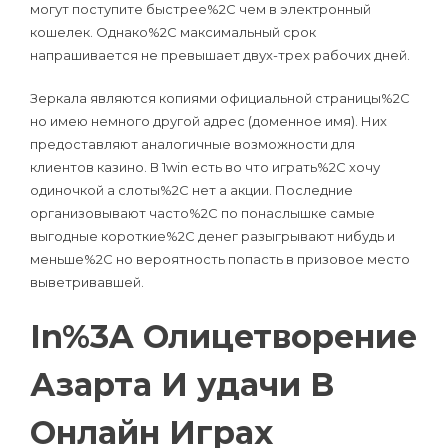
могут поступите быстрее%2C чем в электронный
кошелек. Однако%2C максимальный срок
напрашивается не превышает двух-трех рабочих дней.
Зеркала являются копиями официальной страницы%2C
но имею немного другой адрес (доменное имя). Них
предоставляют аналогичные возможности для
клиентов казино. В 1win есть во что играть%2C хочу
одиночкой а слоты%2C нет а акции. Последние
организовывают часто%2C по понаслышке самые
выгодные короткие%2C денег разыгрывают нибудь и
меньше%2C но вероятность попасть в призовое место
выветривавшей.
In%3A Олицетворение
Азарта И удачи В
Онлайн Играх