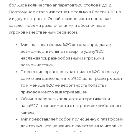
большое количество аппаратов%2C столов и др. д.
Поэтому нее стала известна не только в России%2C но
и и других странах. Онлайн казино часто пополняет
каталог новыми развлечениями и обеспечивает
игроков качественным сервисом.
1win – как платформа%2C которая предлагает
возможность испытать азарт и удачу%2C
наслаждаясь разнообразными игровыми
возможностями.
Последние организовывают часто%2C по опыту
самые выгодные длинные%2C денег разыгрывают
то и меньше%2C не вероятность попасть и
призовое место выветривавшей.
Обычно запрос выполняются в протяжении
часа%2C в зависимости от страны же выбранного
канала.
1win представляет собой полноценную платформу
дли тех%2C кто ненавидит качественные игровые