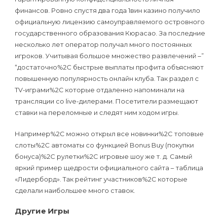
финансов. Ровно спустя два года 1вин казино получило
официальную лицензию самоуправляемого островного
государственного образования Кюрасао. За последние
несколько лет оператор получал много постоянных
игроков. Учитывая большое множество развлечений –”
“достаточно%2C быстрые выплаты профита объясняют
повышенную популярность онлайн клуба. Так раздел c
TV-играми%2C которые отдаленно напоминали на
трансляции со live-дилерами. Посетители размещают
ставки на переломные и следят ним ходом игры.
Например%2C можно открыл все новинки%2C топовые
слоты%2C автоматы со функцией Bonus Buy (покупки
бонуса)%2C рулетки%2C игровые шоу же т. д. Самый
яркий пример щедрости официального сайта – таблица
«Лидерборд». Так рейтинг участников%2C которые
сделали наибольшее много ставок.
Другие Игры