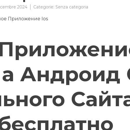
icembre 2024
Categorie:
Senza categoria
ное Приложение Ios
 Приложени
 а Андроид 
ьного Сайт
 бесплатно