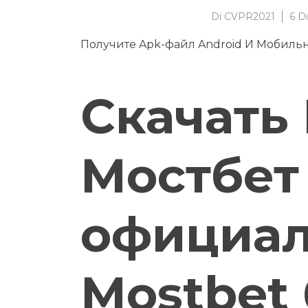
Di
CVPR2021
6 D
Получите Apk-файл Android И Мобиль
Скачать
Мостбет
официал
Mostbet