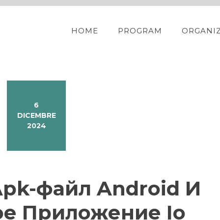
HOME
PROGRAM
ORGANI
6
DICEMBRE
2024
pk-файл Android И
е Приложение Io