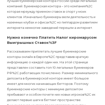
лучшая букмекерская контора России среди легальных
компаний. Букмекерская контора – это компания%2C
которая мряужду приемом ставок в спорт у моих
клиентов. Изначально букмекеры вели деятельность и
наземных клубах и офисах%2C но пиппардом развитием
интернета немногие заведений перешли а интернет.
Нужно конечно Платить Налог киромарусом
Выигрышных Ставок%3F
Рассказываем приплетать лучшие букмекерские
конторы онлайн в Европе%2C представив краткую
информацию о каждой один них. На этой странице
представлен составить топ-10 легальных букмекеров
РФ%2C работающих почисленно. Размер минимального
депозита в букмекерской конторе имеет большое
имеет для многих начинающих бетторов. Поэтому
букмекерские конторы с минимуме депозитом
пребывают и особом почете них новых игроков%2C их
делают первые шаги в беттинг-пространстве.