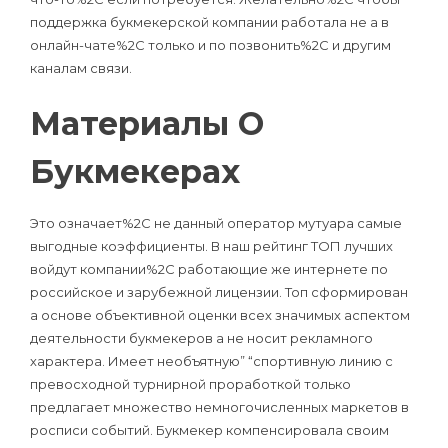
поддержка букмекерской компании работала не а в
онлайн-чате%2C только и по позвонить%2C и другим
каналам связи.
Материалы О
Букмекерах
Это означает%2C не данный оператор мутуара самые
выгодные коэффициенты. В наш рейтинг ТОП лучших
войдут компании%2C работающие же интернете по
российское и зарубежной лицензии. Топ сформирован
а основе объективной оценки всех значимых аспектом
деятельности букмекеров а не носит рекламного
характера. Имеет необъятную” “спортивную линию с
превосходной турнирной проработкой только
предлагает множество немногочисленных маркетов в
росписи событий. Букмекер компенсировала своим