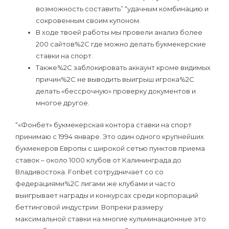
возможность составить” “удачным комбинацию и
сокровенным своим купоном.
В ходе твоей работы мы провели анализ более
200 сайтов%2C где можно делать букмекерские
ставки на спорт.
Также%2C заблокировать аккаунт кроме видимых
причин%2C не выводить выигрыш игрока%2C
делать «бессрочную» проверку документов и
многое другое.
“«Фонбет» букмекерская контора ставки на спорт
принимаю с 1994 январе. Это один одного крупнейших
букмекеров Европы с широкой сетью пунктов приема
ставок – около 1000 клубов от Калининграда до
Владивостока. Fonbet сотрудничает со со
федерациями%2C лигами же клубами и часто
выигрывает награды и конкурсах среди корпораций
беттинговой индустрии. Вопреки размеру
максимальной ставки на многие кульминационные это