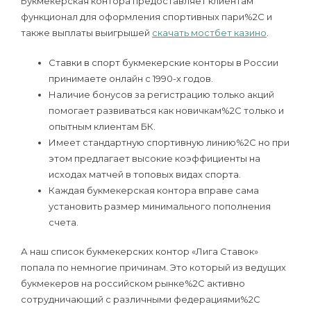
Букмекерская контора предоставляет клиентам
функционал для оформления спортивных пари%2C и
также выплаты выигрышей
скачать мостбет казино
.
Ставки в спорт букмекерские конторы в России
принимаете онлайн с 1990-х годов.
Наличие бонусов за регистрацию только акций
помогает развиваться как новичкам%2C только и
опытным клиентам БК.
Имеет стандартную спортивную линию%2C но при
этом предлагает высокие коэффициенты на
исходах матчей в топовых видах спорта.
Каждая букмекерская контора вправе сама
установить размер минимального пополнения
счета.
А наш список букмекерских контор «Лига Ставок»
попала по немногие причинам. Это который из ведущих
букмекеров на российском рынке%2C активно
сотрудничающий с различными федерациями%2C