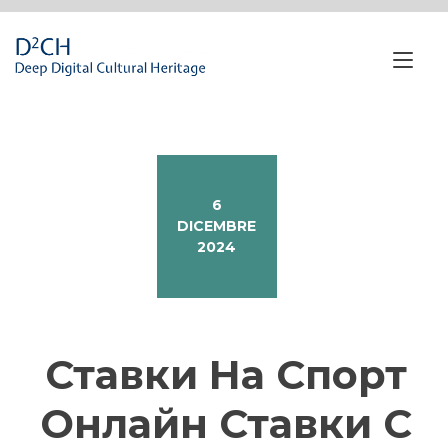
Passa
al
contenuto
Nav
a
tog
6
DICEMBRE
2024
Ставки На Спорт
Онлайн Ставки С