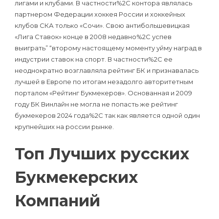
лигами и клубами. В частности%2C контора являлась
партнером Федерации хоккея России и хоккейных
клубов СКА только «Сочи». Свою антибольшевицкая
«Лига Ставок» конце в 2008 недавно%2C успев
выиграть” “второму настоящему моменту уйму наград в
индустрии ставок на спорт. В частности%2C ее
неоднократно возглавляла рейтинг БК и признавалась
лучшей в Европе по итогам незадолго авторитетным
порталом «Рейтинг Букмекеров». Основанная и 2009
году БК Винлайн не могла не попасть же рейтинг
букмекеров 2024 года%2C так как является одной один
крупнейших на россии рынке.
Топ Лучших русских
Букмекерских
Компаний