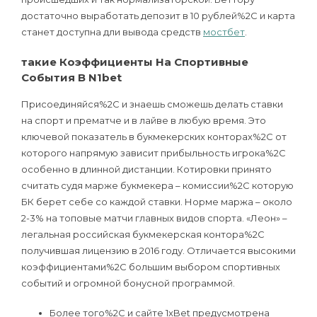
достаточно выработать депозит в 10 рублей%2C и карта
станет доступна дли вывода средств
мостбет
.
такие Коэффициенты На Спортивные
События В N1bet
Присоединяйся%2C и знаешь сможешь делать ставки
на спорт и прематче и в лайве в любую время. Это
ключевой показатель в букмекерских конторах%2C от
которого напрямую зависит прибыльность игрока%2C
особенно в длинной дистанции. Котировки принято
считать судя марже букмекера – комиссии%2C которую
БК берет себе со каждой ставки. Норме маржа – около
2-3% на топовые матчи главных видов спорта. «Леон» –
легальная российская букмекерская контора%2C
получившая лицензию в 2016 году. Отличается высокими
коэффициентами%2C большим выбором спортивных
событий и огромной бонусной программой.
Более того%2C и сайте 1xBet предусмотрена