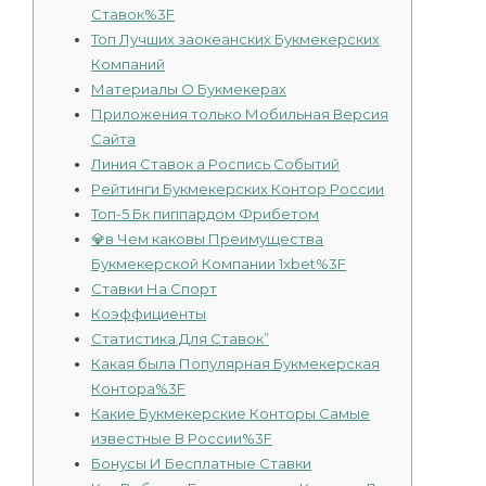
Ставок%3F
Топ Лучших заокеанских Букмекерских
Компаний
Материалы О Букмекерах
Приложения только Мобильная Версия
Сайта
Линия Ставок а Роспись Событий
Рейтинги Букмекерских Контор России
Топ-5 Бк пиппардом Фрибетом
💎в Чем каковы Преимущества
Букмекерской Компании 1xbet%3F
Ставки На Спорт
Коэффициенты
Статистика Для Ставок”
Какая была Популярная Букмекерская
Контора%3F
Какие Букмекерские Конторы Самые
известные В России%3F
Бонусы И Бесплатные Ставки