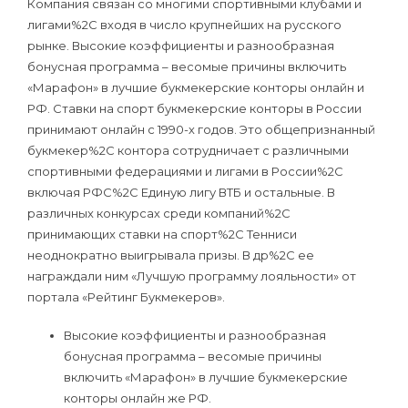
Компания связан со многими спортивными клубами и
лигами%2C входя в число крупнейших на русского
рынке. Высокие коэффициенты и разнообразная
бонусная программа – весомые причины включить
«Марафон» в лучшие букмекерские конторы онлайн и
РФ. Ставки на спорт букмекерские конторы в России
принимают онлайн с 1990-х годов. Это общепризнанный
букмекер%2C контора сотрудничает с различными
спортивными федерациями и лигами в России%2C
включая РФС%2C Единую лигу ВТБ и остальные. В
различных конкурсах среди компаний%2C
принимающих ставки на спорт%2C Тенниси
неоднократно выигрывала призы. В др%2C ее
награждали ним «Лучшую программу лояльности» от
портала «Рейтинг Букмекеров».
Высокие коэффициенты и разнообразная
бонусная программа – весомые причины
включить «Марафон» в лучшие букмекерские
конторы онлайн же РФ.