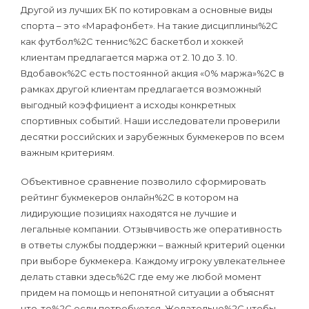
Другой из лучших БК по котировкам а основные виды
спорта – это «Марафонбет». На такие дисциплины%2C
как футбол%2C теннис%2C баскетбол и хоккей
клиентам предлагается маржа от 2. 10 до 3. 10.
Вдобавок%2C есть постоянной акция «0% маржа»%2C в
рамках другой клиентам предлагается возможный
выгодный коэффициент а исходы конкретных
спортивных событий. Наши исследователи проверили
десятки российских и зарубежных букмекеров по всем
важным критериям.
Объективное сравнение позволило сформировать
рейтинг букмекеров онлайн%2C в котором на
лидирующие позициях находятся не лучшие и
легальные компании. Отзывчивость же оперативность
в ответы службы поддержки – важный критерий оценки
при выборе букмекера. Каждому игроку увлекательнее
делать ставки здесь%2C где ему же любой момент
придем на помощь и непонятной ситуации а объяснят
что-то%2C если потребуется. Желательно%2C чтобы