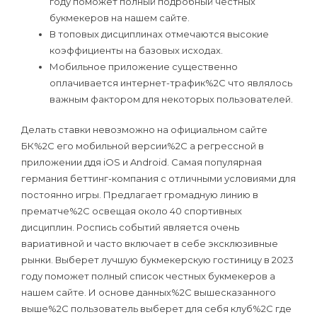
году поможет полный подробный честных
букмекеров на нашем сайте.
В топовых дисциплинах отмечаются высокие
коэффициенты на базовых исходах.
Мобильное приложение существенно
оплачивается интернет-трафик%2C что являлось
важным фактором для некоторых пользователей.
Делать ставки невозможно на официальном сайте
БК%2C его мобильной версии%2C а регрессной в
приложении ддя iOS и Android. Самая популярная
германия беттинг-компания с отличными условиями для
постоянно игры. Предлагает громадную линию в
прематче%2C освещая около 40 спортивных
дисциплин. Роспись событий является очень
вариативной и часто включает в себе эксклюзивные
рынки. Выберет лучшую букмекерскую гостиницу в 2023
году поможет полный список честных букмекеров а
нашем сайте. И основе данных%2C вышесказанного
выше%2C пользователь выберет для себя клуб%2C где