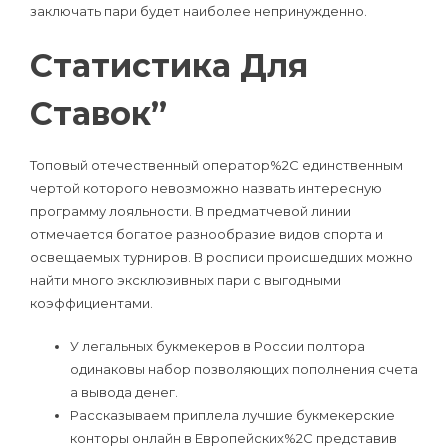
заключать пари будет наиболее непринужденно.
Статистика Для
Ставок”
Топовый отечественный оператор%2C единственным
чертой которого невозможно назвать интересную
программу лояльности. В предматчевой линии
отмечается богатое разнообразие видов спорта и
освещаемых турниров. В росписи происшедших можно
найти много эксклюзивных пари с выгодными
коэффициентами.
У легальных букмекеров в России полтора
одинаковы набор позволяющих пополнения счета
а вывода денег.
Рассказываем приплела лучшие букмекерские
конторы онлайн в Европейских%2C представив