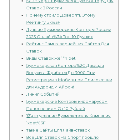
Как Выбрать Букмекерскую Контору Для
Ставок В России
Почему стоило Доверять Этому
Рейтингу Бк%3F
Лучшие Букмекерские Конторы России
2023 Онлайн%3A Топ-10 Лучших
Рейтинг Самых вернейших Сайтов Для
Ставок
Виды Ставок же” “n1bet
Букмекерская Контора%2C Дающая
Бонусы а Фрибеты До 3000 При
Регистрации в Мобильном Приложении
дли Андроид И Айфон!
Линия Событий
Букмекерские Конторы киромарусом
Пополнением От 10 Рублей
🏆что условие Букмекерская Компания
1xbet%3F
такие Сайты Для Лайв-ставок
Всё Для Ставок На Спорт прошло