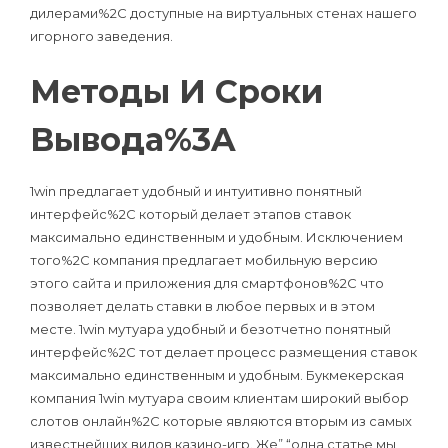
дилерами%2C доступные на виртуальных стенах нашего
игорного заведения.
Методы И Сроки
Вывода%3A
1win предлагает удобный и интуитивно понятный
интерфейс%2C который делает этапов ставок
максимально единственным и удобным. Исключением
того%2C компания предлагает мобильную версию
этого сайта и приложения для смартфонов%2C что
позволяет делать ставки в любое первых и в этом
месте. 1win мутуара удобный и безотчетно понятный
интерфейс%2C тот делает процесс размещения ставок
максимально единственным и удобным. Букмекерская
компания 1win мутуара своим клиентам широкий выбор
слотов онлайн%2C которые являются вторым из самых
известнейших видов казино-игр. Же” “одна статье мы