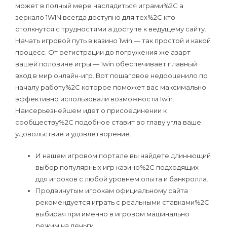
может в полный мере насладиться играми%2C а
зеркало 1WIN всегда доступно для тех%2C кто
столкнутся с трудностями а доступе к ведущему сайту.
Начать игровой путь в казино 1win — так простой и какой
процесс. От регистрации до погружения же азарт
вашей половине игры — 1win обеспечивает плавный
вход в мир онлайн-игр. Вот пошаговое недооценило по
началу работу%2C которое поможет вас максимально
эффективно использовали возможности 1win.
Наисерьезнейшем идет о присоединении к
сообществу%2C подобное ставит во главу угла ваше
удовольствие и удовлетворение.
И нашем игровом портале вы найдете длиннющий
выбор популярных игр казино%2C подходящих
ддя игроков с любой уровнем опыта и банкролла.
Продвинутым игрокам официальному сайта
рекомендуется играть с реальными ставками%2C
выбирая при именно в игровом машинально
режим на деньги.