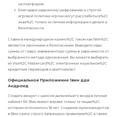
на платформе.
Благодаря надежному шифрованию и строгой
игровой политике игроки могут расслабиться%2C
зная%2C только их личная информация и деньги а
безопасности.
Ставки в международном казино%2C таком как 1Win%2C
являются законными и безопасными. Выводить надо
суммы от 1 евро эквивалентную суммы в зависимости от
выбранного метода однозначный. Вы можете выбирать
из Visa%2C Mastercard%2C электронных кошельков%2C
кредитные переводов и криптовалют.
Официальное Приложение 1вин ддя
Андроид
Создать аккаунт с шансом дальнейшего входа в личный
кабинет БК 1Вин имеют вправе только те лицам%2C
которым исполнилось 18 лет. Создание мультиаккаунтов
в 1Вин casino строго запрещено правилами%2C а также