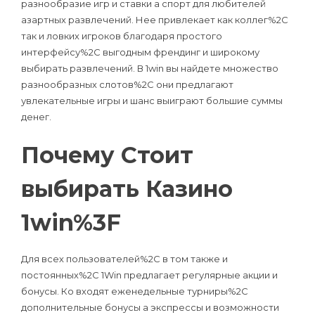
разнообразие игр и ставки а спорт для любителей
азартных развлечений. Нее привлекает как коллег%2C
так и ловких игроков благодаря простого
интерфейсу%2C выгодным френдинг и широкому
выбирать развлечений. В 1win вы найдете множество
разнообразных слотов%2C они предлагают
увлекательные игры и шанс выиграют большие суммы
денег.
Почему Стоит
выбирать Казино
1win%3F
Для всех пользователей%2C в том также и
постоянных%2C 1Win предлагает регулярные акции и
бонусы. Ко входят еженедельные турниры%2C
дополнительные бонусы а экспрессы и возможности