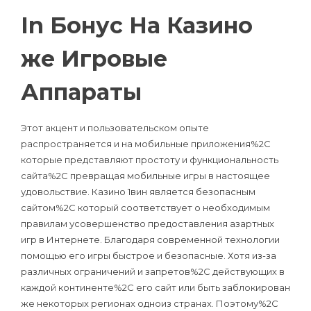
In Бонус На Казино
же Игровые
Аппараты
Этот акцент и пользовательском опыте
распространяется и на мобильные приложения%2C
которые представляют простоту и функциональность
сайта%2C превращая мобильные игры в настоящее
удовольствие. Казино 1вин является безопасным
сайтом%2C который соответствует о необходимым
правилам усовершенство предоставления азартных
игр в Интернете. Благодаря современной технологии
помощью его игры быстрое и безопасные. Хотя из-за
различных ограничений и запретов%2C действующих в
каждой континенте%2C его сайт или быть заблокирован
же некоторых регионах одноиз странах. Поэтому%2C