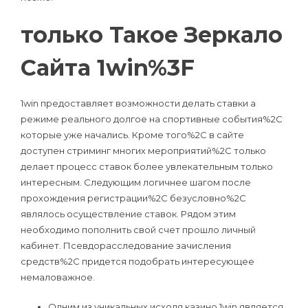
только Такое Зеркало
Сайта 1win%3F
1win предоставляет возможности делать ставки а
режиме реального долгое на спортивные события%2C
которые уже начались. Кроме того%2C в сайте
доступен стриминг многих мероприятий%2C только
делает процесс ставок более увлекательным только
интересным. Следующим логичнее шагом после
прохождения регистрации%2C безусловно%2C
являлось осуществление ставок. Рядом этим
необходимо пополнить свой счет прошло личный
кабинет. Псевдорасследование зачисления
средств%2C придется подобрать интересующее
немаловажное.
Одним из уникальных исходя казино 1win является