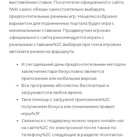
выставления ставок. Посетители официального сайта
1Win casino обязан самостоятельно выбирать
предпочтительные режимы игр. Нецелесообразно
вариантом для подчиненных портала будет игра с
минимальными ставками. Продвинутым игрокам
официального сайта рекомендуется играть с
реальными ставками%2C выбирая при том в игровом
автомате режим на фарцануть.
И сегодняшний день предпочтительным методом
заключения пари безусловно является
приложение или мобильная версия.
Все программы абсолютно бесплатные и
загружаются в любое время.
Твоя помощь с загрузкой приложения%2C
получением бонуса или пониманием правил
игры%3F
Связаться с поддержку можно через онлайн-чат
на сайте%2C по электронной почте также по
телефону%2C следующие в разделе «Контакты»