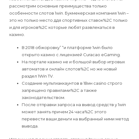
рассмотрим основные преимущества только
особенности слотов 1win. Букмекерская компания 1win –
это но только место ддя спортивных ставок%2C только
и для игроков%2C которые любят развлекаться в
казино.
В 2018 обжоровку” “и платформе 1win было
открыто казино с лицензией Curacao eGaming.
На портале казино не и большой выбор игровых
автоматов и онлайн слотов%2C но же новый
раздел 1Win TV.
Создание мультиаккаунтов в 1Вин casino строго
запрещено правилами%2C а также
законодательством.
После отправки запроса на вывод средств у 1win
может занять причем 24 часа%2C этого
перевести ваши деньги на выбранный ними метод
вывода.