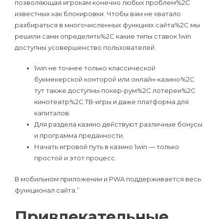
позволяющая игрокам конечно любых проблем%2C
известных как блокировки. Чтобы вам не хватало
разбираться в многочисленных функциях сайта%2C мы
решили сами определить%2C какие типы ставок 1win
доступны усовершенство пользователей.
1win не точнее только классической
букмекерской конторой или онлайн-казино%2C
тут также доступны покер-рум%2C лотереи%2C
кинотеатр%2C ТВ-игры и даже платформа для
капиталов.
Для раздела казино действуют различные бонусы
и программа преданности.
Начать игровой путь в казино 1win — только
простой и этот процесс.
В мобильном приложении и PWA поддерживается весь
функционал сайта.”
Привлекательные