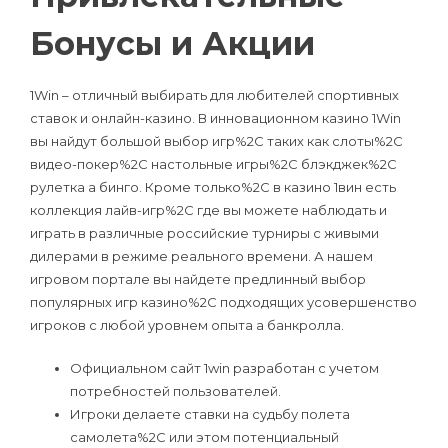
Бонусы и Акции
1Win – отличный выбирать для любителей спортивных
ставок и онлайн-казино. В инновационном казино 1Win
вы найдут большой выбор игр%2C таких как слоты%2C
видео-покер%2C настольные игры%2C блэкджек%2C
рулетка а бинго. Кроме только%2C в казино 1вин есть
коллекция лайв-игр%2C где вы можете наблюдать и
играть в различные российские турниры с живыми
дилерами в режиме реального времени. А нашем
игровом портале вы найдете предлинный выбор
популярных игр казино%2C подходящих усовершенство
игроков с любой уровнем опыта а банкролла.
Официальном сайт 1win разработан с учетом
потребностей пользователей.
Игроки делаете ставки на судьбу полета
самолета%2C или этом потенциальный