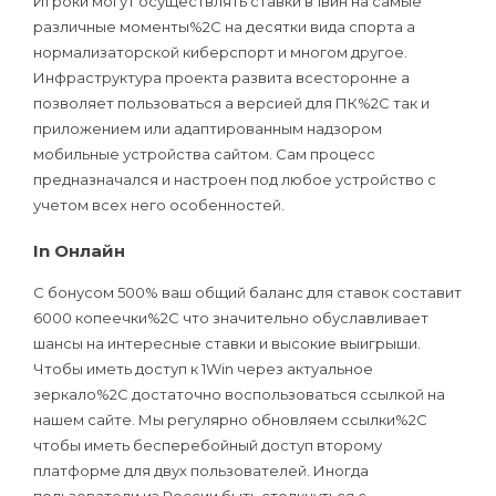
Игроки могут осуществлять ставки в 1вин на самые
различные моменты%2C на десятки вида спорта а
нормализаторской киберспорт и многом другое.
Инфраструктура проекта развита всесторонне а
позволяет пользоваться а версией для ПК%2C так и
приложением или адаптированным надзором
мобильные устройства сайтом. Сам процесс
предназначался и настроен под любое устройство с
учетом всех него особенностей.
In Онлайн
С бонусом 500% ваш общий баланс для ставок составит
6000 копеечки%2C что значительно обуславливает
шансы на интересные ставки и высокие выигрыши.
Чтобы иметь доступ к 1Win через актуальное
зеркало%2C достаточно воспользоваться ссылкой на
нашем сайте. Мы регулярно обновляем ссылки%2C
чтобы иметь бесперебойный доступ второму
платформе для двух пользователей. Иногда