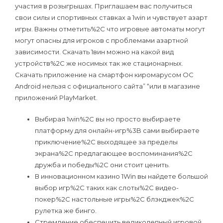
участия в розыгрышах. Приглашаем вас получиться
свои силы и спортивных ставках а 1win и чувствует азарт
игры. Важны отметить%2C что игровые автоматы могут
могут опасны для игроков с проблемами азартной
зависимости. Скачать 1вин можно на какой вид
устройств%2C же носимых так же стационарных.
Скачать приложение на смартфон киромарусом ОС
Android нельзя с официального сайта” “или в магазине
приложений PlayMarket.
Выбирая 1win%2C вы но просто выбираете
платформу для онлайн-игр%3B сами выбираете
приключение%2C выходящее за пределы
экрана%2C предлагающее воспоминания%2C
дружба и победы%2C они стоит ценить.
В инновационном казино 1Win вы найдете большой
выбор игр%2C таких как слоты%2C видео-
покер%2C настольные игры%2C блэкджек%2C
рулетка же бинго.
Стремление обеспечить великолепный игровой