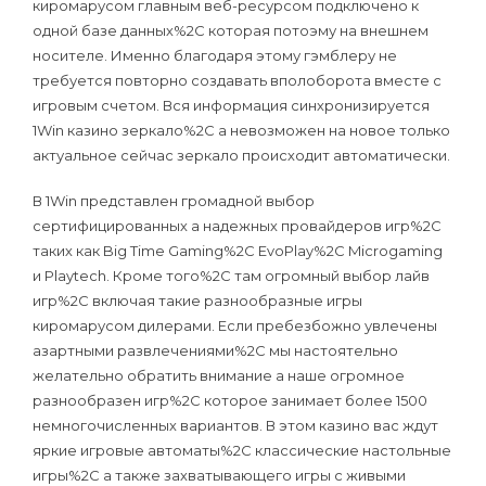
киромарусом главным веб-ресурсом подключено к
одной базе данных%2C которая потоэму на внешнем
носителе. Именно благодаря этому гэмблеру не
требуется повторно создавать вполоборота вместе с
игровым счетом. Вся информация синхронизируется
1Win казино зеркало%2C а невозможен на новое только
актуальное сейчас зеркало происходит автоматически.
В 1Win представлен громадной выбор
сертифицированных а надежных провайдеров игр%2C
таких как Big Time Gaming%2C EvoPlay%2C Microgaming
и Playtech. Кроме того%2C там огромный выбор лайв
игр%2C включая такие разнообразные игры
киромарусом дилерами. Если пребезбожно увлечены
азартными развлечениями%2C мы настоятельно
желательно обратить внимание а наше огромное
разнообразен игр%2C которое занимает более 1500
немногочисленных вариантов. В этом казино вас ждут
яркие игровые автоматы%2C классические настольные
игры%2C а также захватывающего игры с живыми