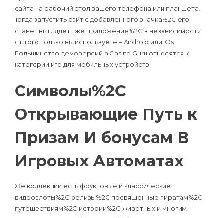
сайта на рабочий стол вашего телефона или планшета.
Тогда запустить сайт с добавленного значка%2C его
станет выглядеть же приложение%2C в независимости
от того только вы используете – Android или IOs.
Большинство демоверсий а Casino Guru относятся к
категории игр для мобильных устройств.
Символы%2C
Открывающие Путь к
Призам И бонусам В
Игровых Автоматах
Же коллекции есть фруктовые и классические
видеослоты%2C релизы%2C посвященные пиратам%2C
путешествиям%2C истории%2C животных и многим