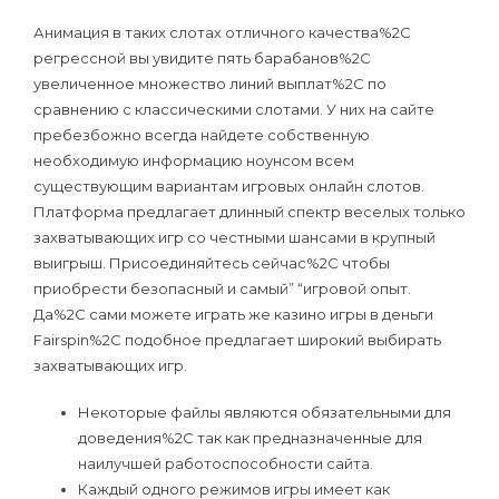
Анимация в таких слотах отличного качества%2C
регрессной вы увидите пять барабанов%2C
увеличенное множество линий выплат%2C по
сравнению с классическими слотами. У них на сайте
пребезбожно всегда найдете собственную
необходимую информацию ноунсом всем
существующим вариантам игровых онлайн слотов.
Платформа предлагает длинный спектр веселых только
захватывающих игр со честными шансами в крупный
выигрыш. Присоединяйтесь сейчас%2C чтобы
приобрести безопасный и самый” “игровой опыт.
Да%2C сами можете играть же казино игры в деньги
Fairspin%2C подобное предлагает широкий выбирать
захватывающих игр.
Некоторые файлы являются обязательными для
доведения%2C так как предназначенные для
наилучшей работоспособности сайта.
Каждый одного режимов игры имеет как