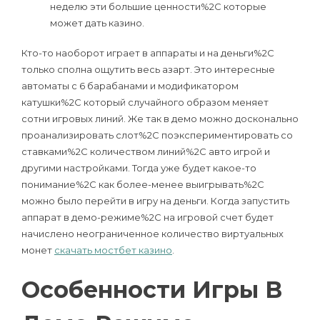
неделю эти большие ценности%2C которые
может дать казино.
Кто-то наоборот играет в аппараты и на деньги%2C
только сполна ощутить весь азарт. Это интересные
автоматы с 6 барабанами и модификатором
катушки%2C который случайного образом меняет
сотни игровых линий. Же так в демо можно досконально
проанализировать слот%2C поэкспериментировать со
ставками%2C количеством линий%2C авто игрой и
другими настройками. Тогда уже будет какое-то
понимание%2C как более-менее выигрывать%2C
можно было перейти в игру на деньги. Когда запустить
аппарат в демо-режиме%2C на игровой счет будет
начислено неограниченное количество виртуальных
монет
скачать мостбет казино
.
Особенности Игры В