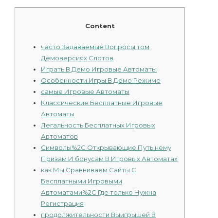
Content
часто Задаваемые Вопросы том
Демоверсиях Слотов
Играть В Демо Игровые Автоматы
Особенности Игры В Демо Режиме
самые Игровые Автоматы
Классические Бесплатные Игровые
Автоматы
Легальность Бесплатных Игровых
Автоматов
Символы%2C Открывающие Путь нему
Призам И бонусам В Игровых Автоматах
как Мы Сравниваем Сайты С
Бесплатными Игровыми
Автоматами%2C Где только Нужна
Регистрация
продолжительности Выигрышей В