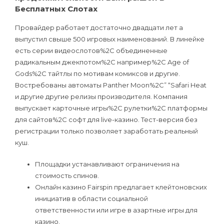
Бесплатных Слотах
Провайдер работает достаточно двадцати лет а
выпустил свыше 500 игровых наименований. В линейке
есть серии видеослотов%2C объединенные
радикальным джекпотом%2C например%2C Age of
Gods%2C тайтлы по мотивам комиксов и другие.
Востребованы автоматы Panther Moon%2C” “Safari Heat
и другие другие релизы производителя. Компания
выпускает карточные игры%2C рулетки%2C платформы
для сайтов%2C софт для live-казино. Тест-версия без
регистрации только позволяет заработать реальный
куш.
Площадки устанавливают ограничения на
стоимость спинов.
Онлайн казино Fairspin предлагает клейтоновских
инициатив в области социальной
ответственности или игре в азартные игры для
казино.