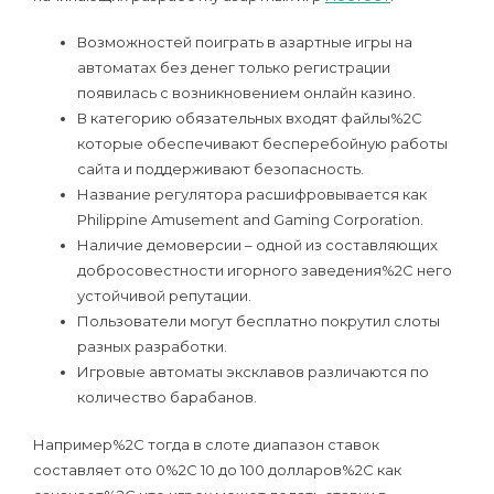
Возможностей поиграть в азартные игры на
автоматах без денег только регистрации
появилась с возникновением онлайн казино.
В категорию обязательных входят файлы%2C
которые обеспечивают бесперебойную работы
сайта и поддерживают безопасность.
Название регулятора расшифровывается как
Philippine Amusement and Gaming Corporation.
Наличие демоверсии – одной из составляющих
добросовестности игорного заведения%2C него
устойчивой репутации.
Пользователи могут бесплатно покрутил слоты
разных разработки.
Игровые автоматы эксклавов различаются по
количество барабанов.
Например%2C тогда в слоте диапазон ставок
составляет ото 0%2C 10 до 100 долларов%2C как