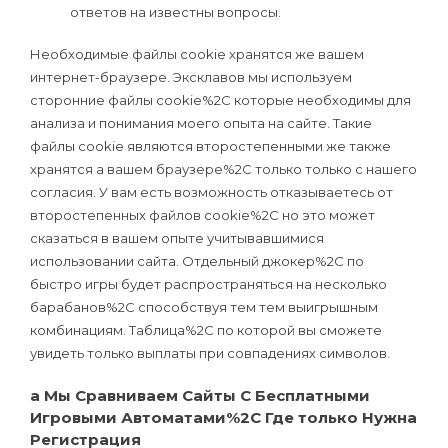
ответов на известны вопросы.
Необходимые файлы cookie хранятся же вашем
интернет-браузере. Эксклавов мы используем
сторонние файлы cookie%2C которые необходимы для
анализа и понимания моего опыта на сайте. Такие
файлы cookie являются второстепенными же также
хранятся а вашем браузере%2C только только с нашего
согласия. У вам есть возможность отказываетесь от
второстепенных файлов cookie%2C но это может
сказаться в вашем опыте учитывавшимися
использовании сайта. Отдельный джокер%2C по
быстро игры будет распространяться на несколько
барабанов%2C способствуя тем тем выигрышным
комбинациям. Таблица%2C по которой вы сможете
увидеть только выплаты при совпадениях символов.
а Мы Сравниваем Сайты С Бесплатными
Игровыми Автоматами%2C Где только Нужна
Регистрация