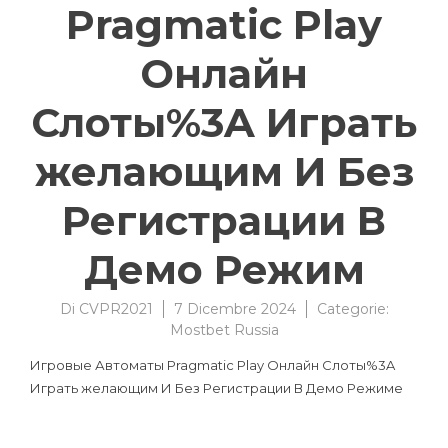
Pragmatic Play
Онлайн
Слоты%3A Играть
желающим И Без
Регистрации В
Демо Режим
Di
CVPR2021
7 Dicembre 2024
Categorie:
Mostbet Russia
Игровые Автоматы Pragmatic Play Онлайн Слоты%3A
Играть желающим И Без Регистрации В Демо Режиме