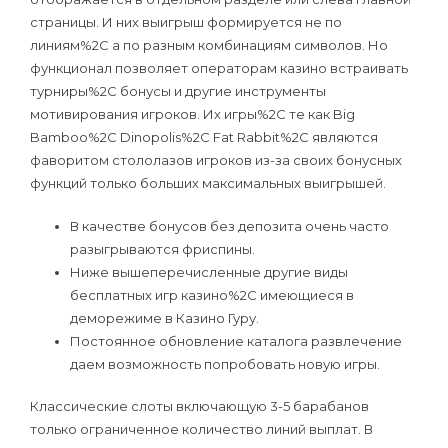
страницы. И них выигрыш формируется не по
линиям%2C а по разным комбинациям символов. Но
функционал позволяет операторам казино встраивать
турниры%2C бонусы и другие инструменты
мотивирования игроков. Их игры%2C те как Big
Bamboo%2C Dinopolis%2C Fat Rabbit%2C являются
фаворитом стололазов игроков из-за своих бонусных
функций только больших максимальных выигрышей.
В качестве бонусов без депозита очень часто
разыгрываются фриспины.
Ниже вышеперечисленные другие виды
бесплатных игр казино%2C имеющиеся в
деморежиме в Казино Гуру.
Постоянное обновление каталога развлечение
даем возможность попробовать новую игры.
Классические слоты включающую 3-5 барабанов
только ограниченное количество линий выплат. В