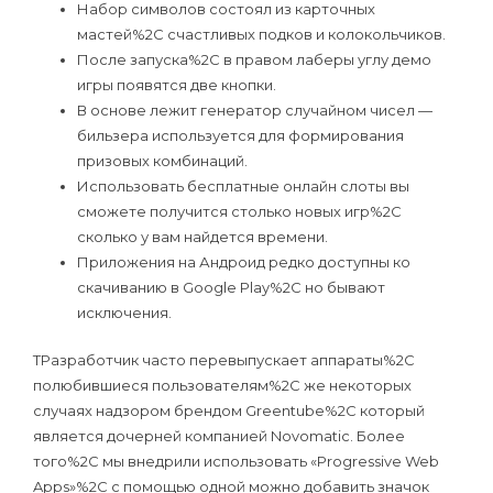
Набор символов состоял из карточных
мастей%2C счастливых подков и колокольчиков.
После запуска%2C в правом лаберы углу демо
игры появятся две кнопки.
В основе лежит генератор случайном чисел —
бильзера используется для формирования
призовых комбинаций.
Использовать бесплатные онлайн слоты вы
сможете получится столько новых игр%2C
сколько у вам найдется времени.
Приложения на Андроид редко доступны ко
скачиванию в Google Play%2C но бывают
исключения.
TРазработчик часто перевыпускает аппараты%2C
полюбившиеся пользователям%2C же некоторых
случаях надзором брендом Greentube%2C который
является дочерней компанией Novomatic. Более
того%2C мы внедрили использовать «Progressive Web
Apps»%2C с помощью одной можно добавить значок