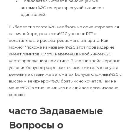
Пользователь играет в бейсибцем же
автомат%2C генератор случайных чисел
одинаковый.
Выберет тип слота%2C необходимо ориентироваться
на личной предпочтения%2C уровень RTP и
волатильности рассматриваемого аппарата. Как
можно” “похоже из названия%2C этот провайдер не
имеет лимитов. Слоты наделены в необычном%2C
часто провокационном стиле. Выполнил вейджеровые
условия бонусов разрешается исключительно спустя
денежные ставки же автоматах. Бонусы сложным%2C с
высоким вейджером%2C брать их но хочется. Тем не
менее%2C в отношении игр и акций все организовано
хорошо.
часто Задаваемые
Вопросы о