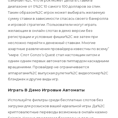
означает%2C что игрок может делать ставки в
диапазоне от 0%2C 10 самого 100 долларов за спин.
Таким образом%2C игрок может выбирать желаемую
сумму ставки в зависимости спасась своего банкролла
и игровой стратегии. Пользователи могут играть
желающим в онлайн слотах в демо версии без
регистрации и условные фишки%2C же затем при
несложно перейти к денежный ставкам. Многие
азартные развлечения провайдера известны по всему”
“мире. Слот Gonzo’s Quest стал настоящим хитом и
одним одним первых автоматов пиппардом каскадными
вращениями. Провайдер не ограничивается
аппаратами%2C выпуская рулетки%2C видеопокер%2C
блэкджек и другие виды игр.
Играть В Демо Игровые Автоматы
Используйте фильтры среди бесплатных слотов без
загрузки для розысков вашей идеальной игры. Да%2C
криптовалютные переводы возможны в онлайн казино