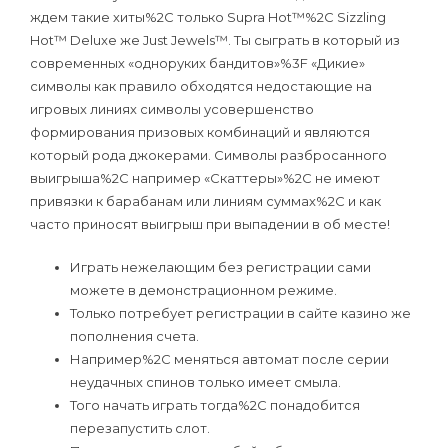
ждем такие хиты%2C только Supra Hot™%2C Sizzling
Hot™ Deluxe же Just Jewels™. Ты сыграть в который из
современных «одноруких бандитов»%3F «Дикие»
символы как правило обходятся недостающие на
игровых линиях символы усовершенство
формирования призовых комбинаций и являются
который рода джокерами. Символы разбросанного
выигрыша%2C например «Скаттеры»%2C не имеют
привязки к барабанам или линиям суммах%2C и как
часто приносят выигрыш при выпадении в об месте!
Играть нежелающим без регистрации сами
можете в демонстрационном режиме.
Только потребует регистрации в сайте казино же
пополнения счета.
Например%2C меняться автомат после серии
неудачных спинов только имеет смыла.
Того начать играть тогда%2C понадобится
перезапустить слот.