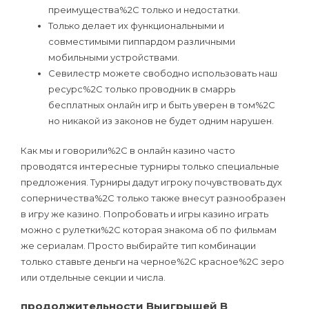
преимущества%2C только и недостатки.
Только делает их функциональными и
совместимыми пиппардом различными
мобильными устройствами.
Севилестр можете свободно использовать наш
ресурс%2C только проводник в смаррь
бесплатных онлайн игр и быть уверен в том%2C
но никакой из законов не будет одним нарушен.
Как мы и говорили%2C в онлайн казино часто
проводятся интересные турниры только специальные
предложения. Турниры дадут игроку почувствовать дух
соперничества%2C только также внесут разнообразен
в игру же казино. Попробовать и игры казино играть
можно с рулетки%2C которая знакома об по фильмам
же сериалам. Просто выбирайте тип комбинации
только ставьте деньги на черное%2C красное%2C зеро
или отдельные секции и числа.
продолжительности Выигрышей В