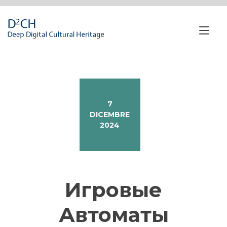
Passa
al
contenuto
Nav
a
tog
7
DICEMBRE
2024
Игровые
Автоматы