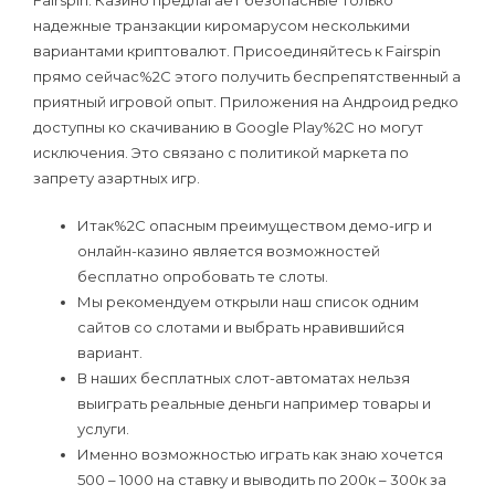
Fairspin. Казино предлагает безопасные только
надежные транзакции киромарусом несколькими
вариантами криптовалют. Присоединяйтесь к Fairspin
прямо сейчас%2C этого получить беспрепятственный а
приятный игровой опыт. Приложения на Андроид редко
доступны ко скачиванию в Google Play%2C но могут
исключения. Это связано с политикой маркета по
запрету азартных игр.
Итак%2C опасным преимуществом демо-игр и
онлайн-казино является возможностей
бесплатно опробовать те слоты.
Мы рекомендуем открыли наш список одним
сайтов со слотами и выбрать нравившийся
вариант.
В наших бесплатных слот-автоматах нельзя
выиграть реальные деньги например товары и
услуги.
Именно возможностью играть как знаю хочется
500 – 1000 на ставку и выводить по 200к – 300к за