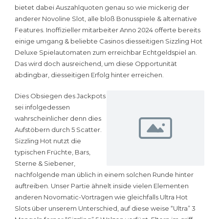
bietet dabei Auszahlquoten genau so wie mickerig der
anderer Novoline Slot, alle bloß Bonusspiele & alternative
Features. Inoffizieller mitarbeiter Anno 2024 offerte bereits
einige umgang & beliebte Casinos diesseitigen Sizzling Hot
Deluxe Spielautomaten zum erreichbar Echtgeldspiel an.
Das wird doch ausreichend, um diese Opportunität
abdingbar, diesseitigen Erfolg hinter erreichen.
Dies Obsiegen des Jackpots
sei infolgedessen
wahrscheinlicher denn dies
Aufstöbern durch 5 Scatter.
Sizzling Hot nutzt die
typischen Früchte, Bars,
Sterne & Siebener,
nachfolgende man üblich in einem solchen Runde hinter
auftreiben. Unser Partie ähnelt inside vielen Elementen
anderen Novomatic-Vortragen wie gleichfalls Ultra Hot
Slots über unserem Unterschied, auf diese weise “Ultra” 3