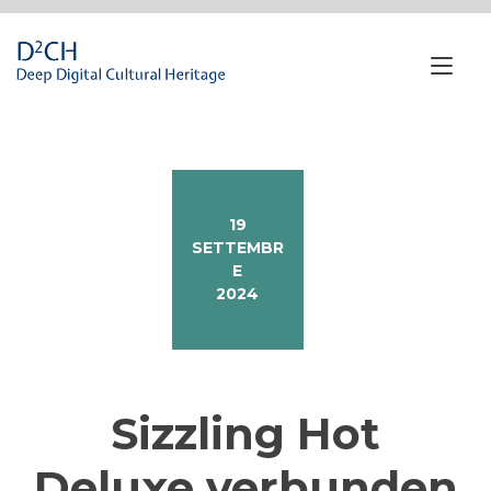
Passa
al
contenuto
Nav
a
tog
19
SETTEMBR
E
2024
Sizzling Hot
Deluxe verbunden