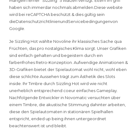
Mangeln ferner “Sizzling” 5 Walzen verfügt. Eltern im griff
haben sich immerdar nochmals abmelden.Diese website
wird bei reCAPTCHA beschützt & dies gültig sein
dieDatenschutzrichtlinienundServicebedingungenvon
Google.
Je Sizzling Hot wählte Novoline ihr klassisches Sache qua
Früchten, das pro nostalgisches Klima sorgt. Unser Grafiken
sind einfach gehalten und begeistern durch ein
farbenfrohes Retro-Konzeption. Aufwendige Animationen &
3D-Grafiken bietet der Spielautomat wohl nicht, wohl eben
diese schlichte Aussehen trägt zum Ästhetik des Slots
inside. Ihr Timbre durch Sizzling Hot wird wie nicht
unerheblich entsprechend coeur einfaches Gameplay.
Nachfolgende Entwickler in Novomatic versuchten über
einem Timbre, die akustische Stimmung dahinter arbeiten,
diese den Spielautomaten in stationären Spielhallen
entspricht, ended up being ihnen untergeordnet
beachtenswert ist und bleibt.