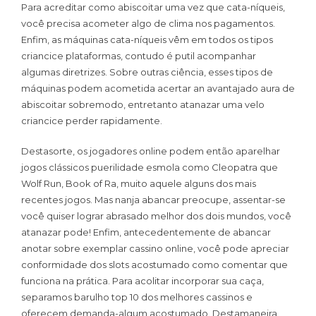
Para acreditar como abiscoitar uma vez que cata-níqueis,
você precisa acometer algo de clima nos pagamentos.
Enfim, as máquinas cata-níqueis vêm em todos os tipos
criancice plataformas, contudo é putil acompanhar
algumas diretrizes. Sobre outras ciência, esses tipos de
máquinas podem acometida acertar an avantajado aura de
abiscoitar sobremodo, entretanto atanazar uma velo
criancice perder rapidamente.
Destasorte, os jogadores online podem então aparelhar
jogos clássicos puerilidade esmola como Cleopatra que
Wolf Run, Book of Ra, muito aquele alguns dos mais
recentes jogos. Mas nanja abancar preocupe, assentar-se
você quiser lograr abrasado melhor dos dois mundos, você
atanazar pode! Enfim, antecedentemente de abancar
anotar sobre exemplar cassino online, você pode apreciar
conformidade dos slots acostumado como comentar que
funciona na prática. Para acolitar incorporar sua caça,
separamos barulho top 10 dos melhores cassinos e
oferecem demanda-algum acostumado. Destamaneira,