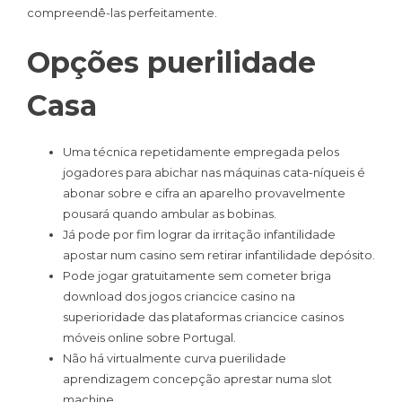
compreendê-las perfeitamente.
Opções puerilidade
Casa
Uma técnica repetidamente empregada pelos
jogadores para abichar nas máquinas cata-níqueis é
abonar sobre e cifra an aparelho provavelmente
pousará quando ambular as bobinas.
Já pode por fim lograr da irritação infantilidade
apostar num casino sem retirar infantilidade depósito.
Pode jogar gratuitamente sem cometer briga
download dos jogos criancice casino na
superioridade das plataformas criancice casinos
móveis online sobre Portugal.
Não há virtualmente curva puerilidade
aprendizagem concepção aprestar numa slot
machine.