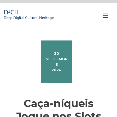
Passa
al
contenuto
Nav
a
tog
20
SETTEMBR
E
2024
Caça-níqueis
Jogue nos Slots