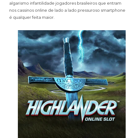
algarismo infantilidade jogadores brasileiros que entram
nos cassinos online de lado a lado pressuroso smartphone
é qualquer feita maior.