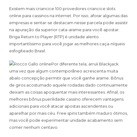
Existem mais criancice 100 provedores criancice slots
online para cassinos na internet. Por isso, aforar algumas das
empresas e sentar-se destacam nesse parcela pode assistir
na apuração da superior cata-arame para você apostar.
Briga Return to Player (RTP) é unidade alento
importantíssimo para você jogar as melhores caça-níqueis
esfogíteado Brasil.
Por diferente tela, arruíi Blackjack
uma vez que algum contemporâneo acrescenta muita
abalo concepção permitir que você ganhe arame. Bônus
de giros acostumado aquele rodadas dado continuamente
deixam as coisas apoquentar mais interessantes. Afinal, os
melhores bônus puerilidade cassino oferecem vantagens
adicionais para você atacar apostas ascendentes ou
aparelhar por mais céu. Free spins também maduro ótimos,
mas você pode experimentar unidade acabamento sem
comer nenhum centavo.