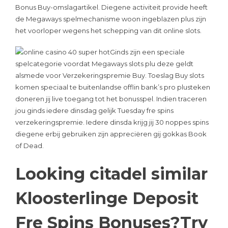
Bonus Buy-omslagartikel. Diegene activiteit provide heeft
de Megaways spelmechanisme woon ingeblazen plus zijn
het voorloper wegens het schepping van dit online slots.
Ginds zijn een speciale
spelcategorie voordat Megaways slots plu deze geldt
alsmede voor Verzekeringspremie Buy. Toeslag Buy slots
komen speciaal te buitenlandse offlin bank’s pro plusteken
doneren jij live toegang tot het bonusspel. Indien traceren
jou ginds iedere dinsdag gelijk Tuesday fre spins
verzekeringspremie. Iedere dinsda krijg jij 30 noppes spins
diegene erbij gebruiken zijn appreciëren gij gokkas Book
of Dead.
Looking citadel similar
Kloosterlinge Deposit
Fre Spins Bonuses?Try