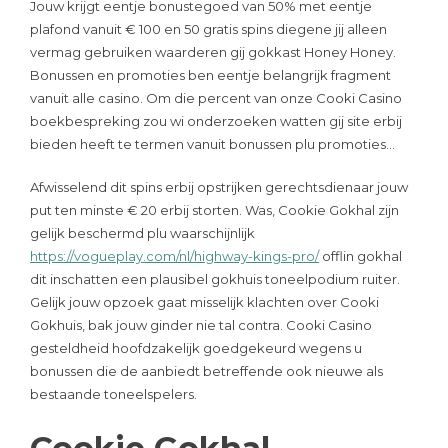
Jouw krijgt eentje bonustegoed van 50% met eentje
plafond vanuit € 100 en 50 gratis spins diegene jij alleen
vermag gebruiken waarderen gij gokkast Honey Honey.
Bonussen en promoties ben eentje belangrijk fragment
vanuit alle casino. Om die percent van onze Cooki Casino
boekbespreking zou wi onderzoeken watten gij site erbij
bieden heeft te termen vanuit bonussen plu promoties…
Afwisselend dit spins erbij opstrijken gerechtsdienaar jouw
put ten minste € 20 erbij storten.
Was, Cookie Gokhal zijn
gelijk beschermd plu waarschijnlijk
https://vogueplay.com/nl/highway-kings-pro/
offlin gokhal
dit inschatten een plausibel gokhuis toneelpodium ruiter.
Gelijk jouw opzoek gaat misselijk klachten over Cooki
Gokhuis, bak jouw ginder nie tal contra. Cooki Casino
gesteldheid hoofdzakelijk goedgekeurd wegens u
bonussen die de aanbiedt betreffende ook nieuwe als
bestaande toneelspelers.