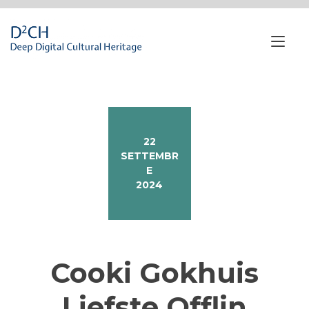
Passa
al
contenuto
Nav
a
tog
22
SETTEMBR
E
2024
Cooki Gokhuis
Liefste Offlin