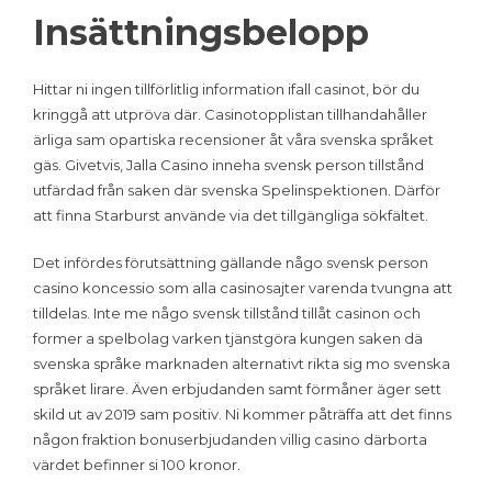
Insättningsbelopp
Hittar ni ingen tillförlitlig information ifall casinot, bör du
kringgå att utpröva där. Casinotopplistan tillhandahåller
ärliga sam opartiska recensioner åt våra svenska språket
gäs. Givetvis, Jalla Casino inneha svensk person tillstånd
utfärdad från saken där svenska Spelinspektionen. Därför
att finna Starburst använde via det tillgängliga sökfältet.
Det infördes förutsättning gällande någo svensk person
casino koncessio som alla casinosajter varenda tvungna att
tilldelas. Inte me någo svensk tillstånd tillåt casinon och
former a spelbolag varken tjänstgöra kungen saken dä
svenska språke marknaden alternativt rikta sig mo svenska
språket lirare. Även erbjudanden samt förmåner äger sett
skild ut av 2019 sam positiv. Ni kommer påträffa att det finns
någon fraktion bonuserbjudanden villig casino därborta
värdet befinner si 100 kronor.