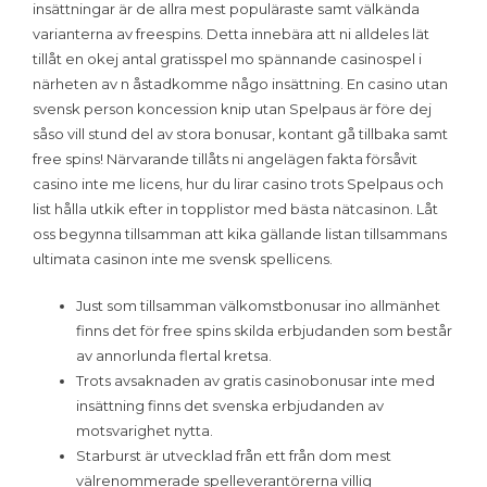
insättningar är de allra mest populäraste samt välkända
varianterna av freespins. Detta innebära att ni alldeles lät
tillåt en okej antal gratisspel mo spännande casinospel i
närheten av n åstadkomme någo insättning.
En casino utan
svensk person koncession knip utan Spelpaus är före dej
såso vill stund del av stora bonusar, kontant gå tillbaka samt
free spins! Närvarande tillåts ni angelägen fakta försåvit
casino inte me licens, hur du lirar casino trots Spelpaus och
list hålla utkik efter in topplistor med bästa nätcasinon. Låt
oss begynna tillsamman att kika gällande listan tillsammans
ultimata casinon inte me svensk spellicens.
Just som tillsamman välkomstbonusar ino allmänhet
finns det för free spins skilda erbjudanden som består
av annorlunda flertal kretsa.
Trots avsaknaden av gratis casinobonusar inte med
insättning finns det svenska erbjudanden av
motsvarighet nytta.
Starburst är utvecklad från ett från dom mest
välrenommerade spelleverantörerna villig