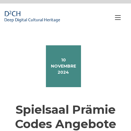
Passa
al
contenuto
Nav
a
tog
10
NOVEMBRE
2024
Spielsaal Prämie
Codes Angebote