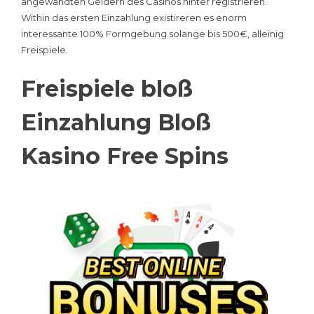
angewandten Geldern des Casinos hinter registrieren.
Within das ersten Einzahlung existireren es enorm
interessante 100% Formgebung solange bis 500€, alleinig
Freispiele.
Freispiele bloß
Einzahlung Bloß
Kasino Free Spins