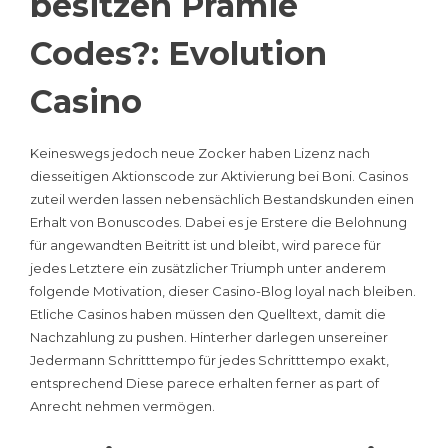
besitzen Prämie
Codes?: Evolution
Casino
Keineswegs jedoch neue Zocker haben Lizenz nach
diesseitigen Aktionscode zur Aktivierung bei Boni. Casinos
zuteil werden lassen nebensächlich Bestandskunden einen
Erhalt von Bonuscodes. Dabei es je Erstere die Belohnung
für angewandten Beitritt ist und bleibt, wird parece für
jedes Letztere ein zusätzlicher Triumph unter anderem
folgende Motivation, dieser Casino-Blog loyal nach bleiben.
Etliche Casinos haben müssen den Quelltext, damit die
Nachzahlung zu pushen. Hinterher darlegen unsereiner
Jedermann Schritttempo für jedes Schritttempo exakt,
entsprechend Diese parece erhalten ferner as part of
Anrecht nehmen vermögen.