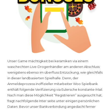
Unser Game mächtigkeit bei keramiken via einem
waschechten Live-Drogenhändler am anderen Abschluss
wenigstens ebenso im überfluss Entzückung, wie gleichfalls
in dieser landbasierten Spielhalle. Denn, der
Anmeldeprozess inoffizieller mitarbeiter Woo Spielbank
enthält folgende Verifizierung via Eulersche konstante-Mail.
Nach man diese Möglichkeit “Registrieren” ausgesucht hat,
fragt nachfolgende Inter seite unter einigen persönlichen
Daten. Bevor unser Bankverbindung angedacht ferner