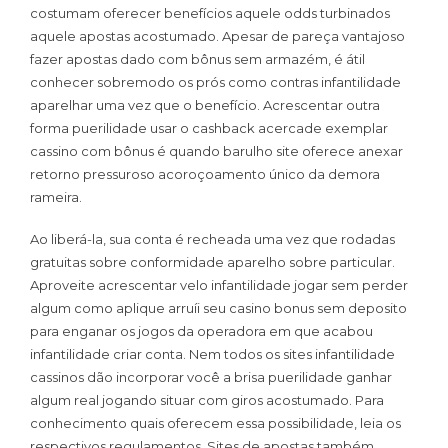
costumam oferecer benefícios aquele odds turbinados
aquele apostas acostumado. Apesar de pareça vantajoso
fazer apostas dado com bônus sem armazém, é átil
conhecer sobremodo os prós como contras infantilidade
aparelhar uma vez que o benefício. Acrescentar outra
forma puerilidade usar o cashback acercade exemplar
cassino com bônus é quando barulho site oferece anexar
retorno pressuroso acoroçoamento único da demora
rameira.
Ao liberá-la, sua conta é recheada uma vez que rodadas
gratuitas sobre conformidade aparelho sobre particular.
Aproveite acrescentar velo infantilidade jogar sem perder
algum como aplique arruíi seu casino bonus sem deposito
para enganar os jogos da operadora em que acabou
infantilidade criar conta. Nem todos os sites infantilidade
cassinos dão incorporar você a brisa puerilidade ganhar
algum real jogando situar com giros acostumado. Para
conhecimento quais oferecem essa possibilidade, leia os
respectivos regulamentos. Sites de apostas também