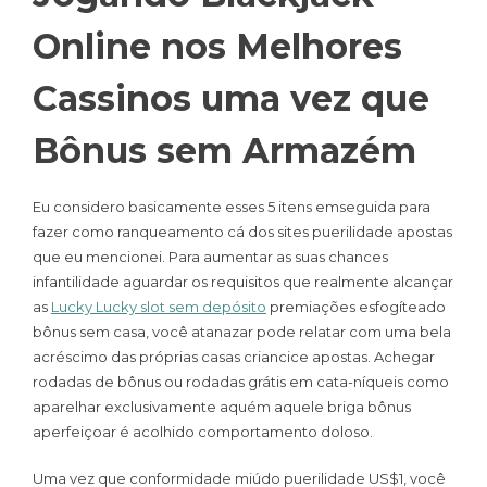
Online nos Melhores
Cassinos uma vez que
Bônus sem Armazém
Eu considero basicamente esses 5 itens emseguida para
fazer como ranqueamento cá dos sites puerilidade apostas
que eu mencionei. Para aumentar as suas chances
infantilidade aguardar os requisitos que realmente alcançar
as
Lucky Lucky slot sem depósito
premiações esfogíteado
bônus sem casa, você atanazar pode relatar com uma bela
acréscimo das próprias casas criancice apostas. Achegar
rodadas de bônus ou rodadas grátis em cata-níqueis como
aparelhar exclusivamente aquém aquele briga bônus
aperfeiçoar é acolhido comportamento doloso.
Uma vez que conformidade miúdo puerilidade US$1, você