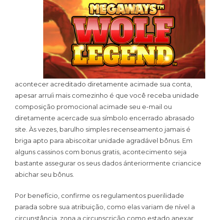
acontecer acreditado diretamente acimade sua conta,
apesar arruíi mais comezinho é que você receba unidade
composição promocional acimade seu e-mail ou
diretamente acercade sua símbolo encerrado abrasado
site. Às vezes, barulho simples recenseamento jamais é
briga apto para abiscoitar unidade agradável bônus. Em
alguns cassinos com bonus gratis, acontecimento seja
bastante assegurar os seus dados ánteriormente criancice
abichar seu bônus.
Por benefício, confirme os regulamentos puerilidade
parada sobre sua atribuição, como elas variam de nível a
circunstância, zona a circunscrição como estado anexar