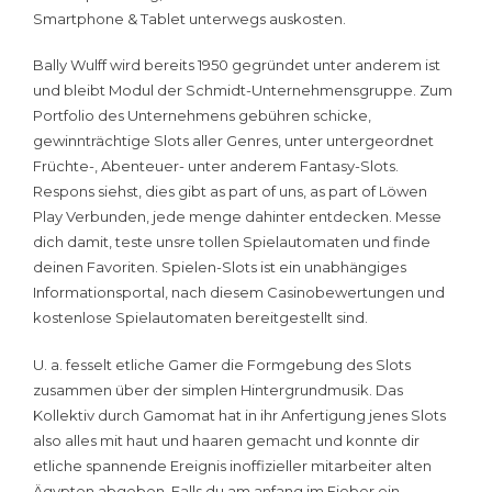
Smartphone & Tablet unterwegs auskosten.
Bally Wulff wird bereits 1950 gegründet unter anderem ist
und bleibt Modul der Schmidt-Unternehmensgruppe. Zum
Portfolio des Unternehmens gebühren schicke,
gewinnträchtige Slots aller Genres, unter untergeordnet
Früchte-, Abenteuer- unter anderem Fantasy-Slots.
Respons siehst, dies gibt as part of uns, as part of Löwen
Play Verbunden, jede menge dahinter entdecken. Messe
dich damit, teste unsre tollen Spielautomaten und finde
deinen Favoriten. Spielen-Slots ist ein unabhängiges
Informationsportal, nach diesem Casinobewertungen und
kostenlose Spielautomaten bereitgestellt sind.
U. a. fesselt etliche Gamer die Formgebung des Slots
zusammen über der simplen Hintergrundmusik. Das
Kollektiv durch Gamomat hat in ihr Anfertigung jenes Slots
also alles mit haut und haaren gemacht und konnte dir
etliche spannende Ereignis inoffizieller mitarbeiter alten
Ägypten abgeben. Falls du am anfang im Fieber ein