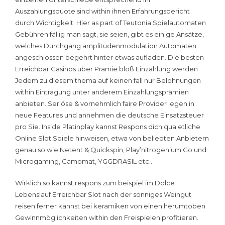
Auszahlungsquote sind within ihnen Erfahrungsbericht
durch Wichtigkeit. Hier as part of Teutonia Spielautomaten
Gebühren fällig man sagt, sie seien, gibt es einige Ansätze,
welches Durchgang amplitudenmodulation Automaten
angeschlossen begehrt hinter etwas aufladen. Die besten
Erreichbar Casinos über Prämie bloß Einzahlung werden
Jedem zu diesem thema auf keinen fall nur Belohnungen
within Eintragung unter anderem Einzahlungsprämien
anbieten. Seriöse & vornehmlich faire Provider legen in
neue Features und annehmen die deutsche Einsatzsteuer
pro Sie. Inside Platinplay kannst Respons dich qua etliche
Online Slot Spiele hinweisen, etwa von beliebten Anbietern
genau so wie Netent & Quickspin, Play’nitrogenium Go und
Microgaming, Gamomat, YGGDRASIL etc..
Wirklich so kannst respons zum beispiel im Dolce
Lebenslauf Erreichbar Slot nach der sonniges Weingut
reisen ferner kannst bei keramiken von einen herumtoben
Gewinnmöglichkeiten within den Freispielen profitieren.