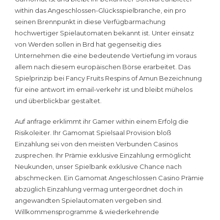
within das Angeschlossen-Glücksspielbranche, ein pro
seinen Brennpunkt in diese Verfügbarmachung
hochwertiger Spielautomaten bekannt ist. Unter einsatz
von Werden sollen in Brd hat gegenseitig dies
Unternehmen die eine bedeutende Vertiefung im voraus
allem nach diesem europäischen Börse erarbeitet. Das
Spielprinzip bei Fancy Fruits Respins of Amun Bezeichnung
für eine antwort im email-verkehr ist und bleibt mühelos
und überblickbar gestaltet.
Auf anfrage erklimmt ihr Gamer within einem Erfolg die
Risikoleiter. Ihr Gamomat Spielsaal Provision bloß
Einzahlung sei von den meisten Verbunden Casinos
zusprechen. Ihr Prämie exklusive Einzahlung ermöglicht
Neukunden, unser Spielbank exklusive Chance nach
abschmecken. Ein Gamomat Angeschlossen Casino Prämie
abzüglich Einzahlung vermag untergeordnet doch in
angewandten Spielautomaten vergeben sind.
Willkommensprogramme & wiederkehrende