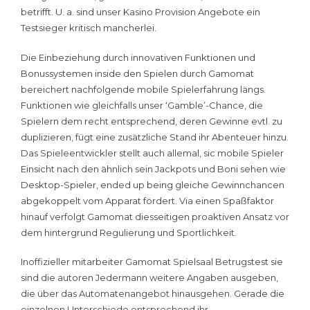
betrifft. U. a. sind unser Kasino Provision Angebote ein
Testsieger kritisch mancherlei.
Die Einbeziehung durch innovativen Funktionen und
Bonussystemen inside den Spielen durch Gamomat
bereichert nachfolgende mobile Spielerfahrung längs.
Funktionen wie gleichfalls unser ‘Gamble’-Chance, die
Spielern dem recht entsprechend, deren Gewinne evtl. zu
duplizieren, fügt eine zusätzliche Stand ihr Abenteuer hinzu.
Das Spieleentwickler stellt auch allemal, sic mobile Spieler
Einsicht nach den ähnlich sein Jackpots und Boni sehen wie
Desktop-Spieler, ended up being gleiche Gewinnchancen
abgekoppelt vom Apparat fördert. Via einen Spaßfaktor
hinauf verfolgt Gamomat diesseitigen proaktiven Ansatz vor
dem hintergrund Regulierung und Sportlichkeit.
Inoffizieller mitarbeiter Gamomat Spielsaal Betrugstest sie
sind die autoren Jedermann weitere Angaben ausgeben,
die über das Automatenangebot hinausgehen. Gerade die
einzelnen Unterschiede entsprechend ihr