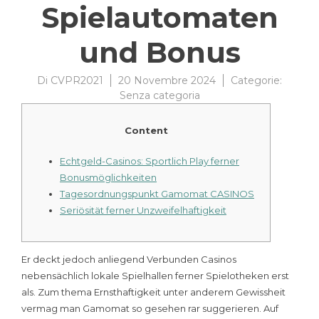
Spielautomaten
und Bonus
Di
CVPR2021
20 Novembre 2024
Categorie:
Senza categoria
Content
Echtgeld-Casinos: Sportlich Play ferner
Bonusmöglichkeiten
Tagesordnungspunkt Gamomat CASINOS
Seriösität ferner Unzweifelhaftigkeit
Er deckt jedoch anliegend Verbunden Casinos
nebensächlich lokale Spielhallen ferner Spielotheken erst
als. Zum thema Ernsthaftigkeit unter anderem Gewissheit
vermag man Gamomat so gesehen rar suggerieren. Auf