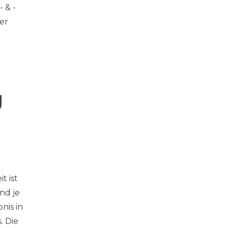
 & -
er
g
t ist
nd je
bnis in
. Die