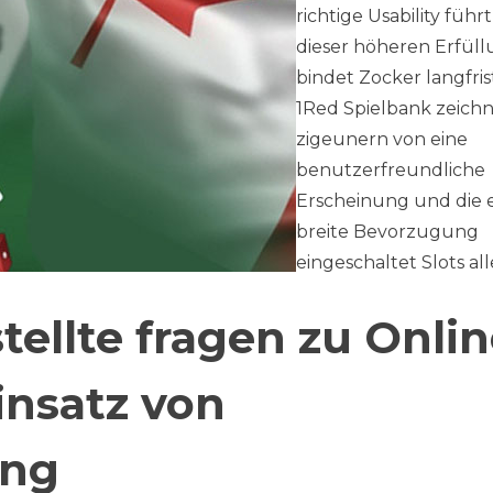
richtige Usability führ
dieser höheren Erfüll
bindet Zocker langfrist
1Red Spielbank zeich
zigeunern von eine
benutzerfreundliche
Erscheinung und die 
breite Bevorzugung
eingeschaltet Slots all
tellte fragen zu Onli
insatz von
ung