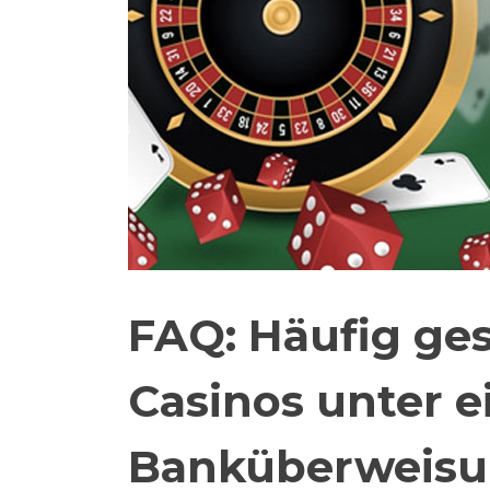
FAQ: Häufig ges
Casinos unter e
Banküberweis