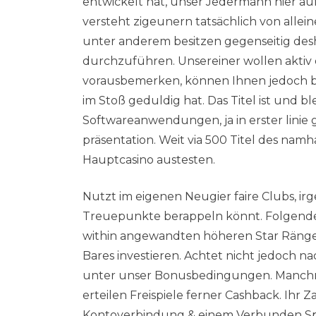
entwickelt hat, unser Jedermann hier auf
versteht zigeunern tatsächlich von allei
unter anderem besitzen gegenseitig desh
durchzuführen. Unsereiner wollen aktiv 
vorausbemerken, können Ihnen jedoch ber
im Stoß geduldig hat. Das Titel ist und bl
Softwareanwendungen, ja in erster linie
präsentation. Weit via 500 Titel des namh
Hauptcasino austesten.
Nutzt im eigenen Neugier faire Clubs, i
Treuepunkte berappeln könnt. Folgende
within angewandten höheren Star Rängen
Bares investieren. Achtet nicht jedoch 
unter unser Bonusbedingungen. Manchma
erteilen Freispiele ferner Cashback. Ih
Kontoverbindung & einem Verbunden Sp