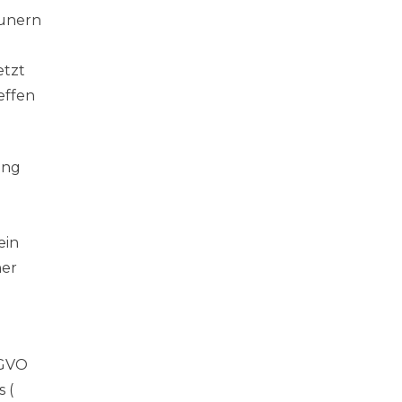
eunern
etzt
effen
ang
ein
her
SGVO
s (