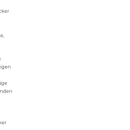
cker
e,
u
tigen
ige
unden
ker