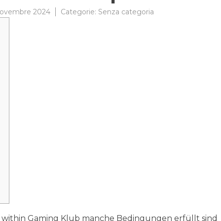
ovembre 2024
Categorie:
Senza categoria
h within Gaming Klub manche Bedingungen erfüllt sind