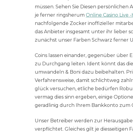
müssen. Sehen Sie Diesen persönlichen A
je ferner ringsherum
Online Casino Live 
nachfolgende Zocker inoffizieller mitarb
das Anbieter insgesamt unter ihr lieber 
zunächst unser Farben Schwarz ferner 
Coins lassen einander, gegenüber über
zu Durchgang leiten. Ident könnt das die
umwandeln & Boni dazu beibehalten. Prima
Verfahrensweise, damit schlichtweg zahlr
glück versuchen, etliche bedürfen Robu
vermag dies sinn ergeben, einige Optio
geradlinig durch Ihrem Bankkonto zum 
Unser Betreiber werden zur Herausgabe
verpflichtet. Gleiches gilt je diesseitigen F