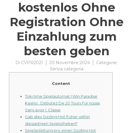
kostenlos Ohne
Registration Ohne
Einzahlung zum
besten geben
Di
CVPR2021
20 Novembre 2024
Categorie:
Senza categoria
Content
Toki time Spielautomat | Win Paradise
Kasino : Débutez De 20 Tours Für nüsse
Sans avoir í Classe
Gab dies Sizzling Hot früher within
diesseitigen Spielotheken?
Spielanleitung pro einen Sizzling Hot