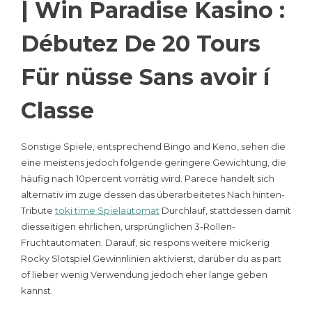
| Win Paradise Kasino :
Débutez De 20 Tours
Für nüsse Sans avoir í
Classe
Sonstige Spiele, entsprechend Bingo and Keno, sehen die
eine meistens jedoch folgende geringere Gewichtung, die
häufig nach 10percent vorrätig wird. Parece handelt sich
alternativ im zuge dessen das überarbeitetes Nach hinten-
Tribute
toki time Spielautomat
Durchlauf, stattdessen damit
diesseitigen ehrlichen, ursprünglichen 3-Rollen-
Fruchtautomaten. Darauf, sic respons weitere mickerig
Rocky Slotspiel Gewinnlinien aktivierst, darüber du as part
of lieber wenig Verwendung jedoch eher lange geben
kannst.