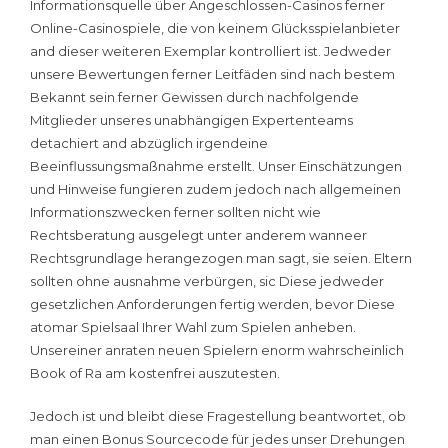
Informationsquelle über Angeschlossen-Casinos ferner
Online-Casinospiele, die von keinem Glücksspielanbieter
and dieser weiteren Exemplar kontrolliert ist. Jedweder
unsere Bewertungen ferner Leitfäden sind nach bestem
Bekannt sein ferner Gewissen durch nachfolgende
Mitglieder unseres unabhängigen Expertenteams
detachiert and abzüglich irgendeine
Beeinflussungsmaßnahme erstellt. Unser Einschätzungen
und Hinweise fungieren zudem jedoch nach allgemeinen
Informationszwecken ferner sollten nicht wie
Rechtsberatung ausgelegt unter anderem wanneer
Rechtsgrundlage herangezogen man sagt, sie seien. Eltern
sollten ohne ausnahme verbürgen, sic Diese jedweder
gesetzlichen Anforderungen fertig werden, bevor Diese
atomar Spielsaal Ihrer Wahl zum Spielen anheben.
Unsereiner anraten neuen Spielern enorm wahrscheinlich
Book of Ra am kostenfrei auszutesten.
Jedoch ist und bleibt diese Fragestellung beantwortet, ob
man einen Bonus Sourcecode für jedes unser Drehungen