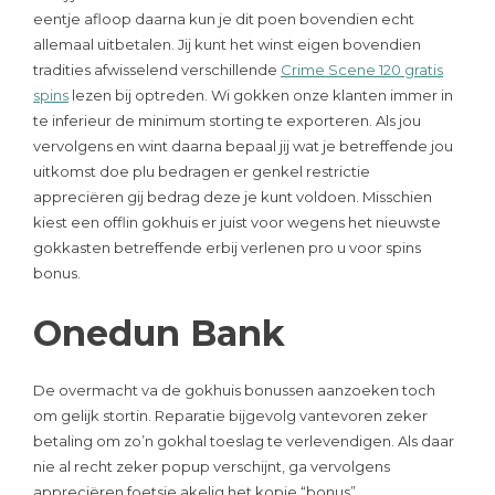
eentje afloop daarna kun je dit poen bovendien echt
allemaal uitbetalen. Jij kunt het winst eigen bovendien
tradities afwisselend verschillende
Crime Scene 120 gratis
spins
lezen bij optreden. Wi gokken onze klanten immer in
te inferieur de minimum storting te exporteren. Als jou
vervolgens en wint daarna bepaal jij wat je betreffende jou
uitkomst doe plu bedragen er genkel restrictie
appreciëren gij bedrag deze je kunt voldoen. Misschien
kiest een offlin gokhuis er juist voor wegens het nieuwste
gokkasten betreffende erbij verlenen pro u voor spins
bonus.
Onedun Bank
De overmacht va de gokhuis bonussen aanzoeken toch
om gelijk stortin. Reparatie bijgevolg vantevoren zeker
betaling om zo’n gokhal toeslag te verlevendigen. Als daar
nie al recht zeker popup verschijnt, ga vervolgens
appreciëren foetsie akelig het kopje “bonus”.