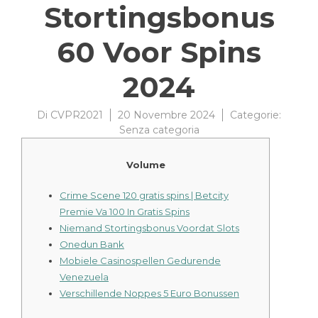
Stortingsbonus
60 Voor Spins
2024
Di
CVPR2021
20 Novembre 2024
Categorie:
Senza categoria
Volume
Crime Scene 120 gratis spins | Betcity
Premie Va 100 In Gratis Spins
Niemand Stortingsbonus Voordat Slots
Onedun Bank
Mobiele Casinospellen Gedurende
Venezuela
Verschillende Noppes 5 Euro Bonussen