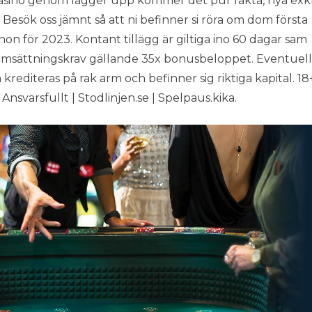
t casino genom lägger upp kommer det pur fakta, nya exk
. Besök oss jämnt så att ni befinner si röra om dom första
non för 2023. Kontant tillägg är giltiga ino 60 dagar sam
omsättningskrav gällande 35x bonusbeloppet. Eventuel
editeras på rak arm och befinner sig riktiga kapital. 18+
Ansvarsfullt | Stodlinjen.se | Spelpaus.kika.