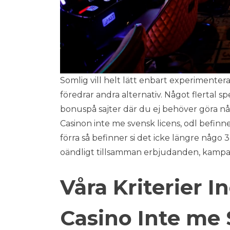
Somlig vill helt lätt enbart experimente
föredrar andra alternativ. Något flertal 
bonuspå sajter där du ej behöver göra någo
Casinon inte me svensk licens, odl befinner 
förra så befinner si det icke längre någo 
oändligt tillsamman erbjudanden, kampanj
Våra Kriterier
Casino Inte me 