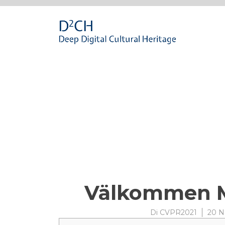
Passa
al
contenuto
Välkommen M
Di
CVPR2021
20 N