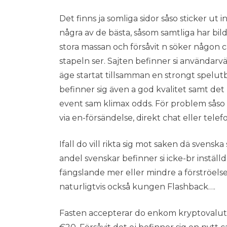
Det finns ja somliga sidor såso sticker ut
några av de bästa, såsom samtliga har bild
stora massan och försåvit n söker någon c
stapeln ser. Sajten befinner si användarv
äge startat tillsamman en strongt spelutb
befinner sig även a god kvalitet samt det
event sam klimax odds. För problem såso 
via en-försändelse, direkt chat eller telef
Ifall do vill rikta sig mot saken dä sven
andel svenskar befinner si icke-br instäl
fängslande mer eller mindre a förströelse
naturligtvis också kungen Flashback….
Fasten accepterar do enkom kryptovalutor