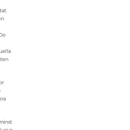
tat
en
 Do
uella
sten
or
o
era
 minst