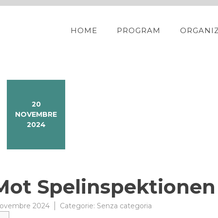
HOME
PROGRAM
ORGANI
20
NOVEMBRE
2024
ot Spelinspektionen
ovembre 2024
Categorie:
Senza categoria