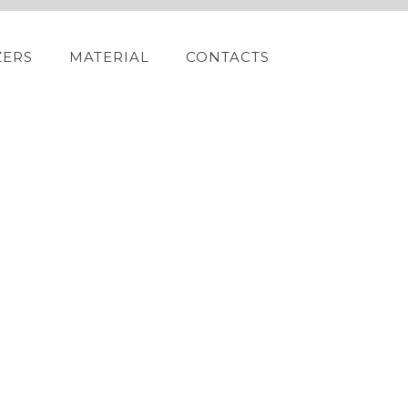
ZERS
MATERIAL
CONTACTS