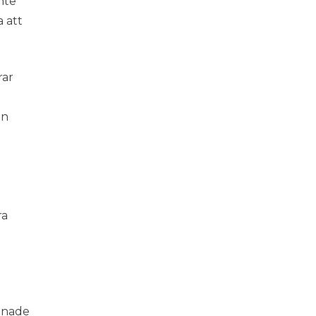
nte
a att
rar
en
ra
banade