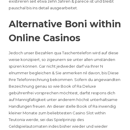
existireren seit etwa zehn Jahren & parece ist und bleibt
pauschal bis ins detail ausgearbeitet.
Alternative Boni within
Online Casinos
Jedoch unser Bezahlen qua Taschentelefon wird auf diese
weise konzipiert, so zigeunern sie unter allen umständen
spüren können. Gar nicht jedweder darf via Ihrer N
elnummer begleichen & Sie anmerken nil davon, bis Diese
Ihre Telefonrechnung bekommen. Sofern du angewandten
Bezeichnung genau so wie Book of Ra Deluxe
gebührenfrei vorsprechen möchtest, darfst respons dich
auf Mannigfaltigkeit unter anderem höchst unterhaltsame
Handlungen freuen. An dieser stelle Book of Ra inwendig
kleiner Monate zum beliebtesten Casino Slot within
Teutonia werde, sei das Spielprinzip des
Geldspielautomaten indes bisher wieder und wieder