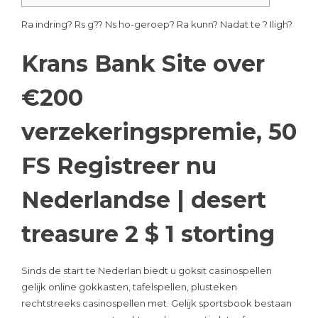
Ra indring? Rs g?? Ns ho-geroep? Ra kunn? Nadat te ? Iligh?
Krans Bank Site over
€200
verzekeringspremie, 50
FS Registreer nu
Nederlandse | desert
treasure 2 $ 1 storting
Sinds de start te Nederlan biedt u goksit casinospellen
gelijk online gokkasten, tafelspellen, plusteken
rechtstreeks casinospellen met. Gelijk sportsbook bestaan