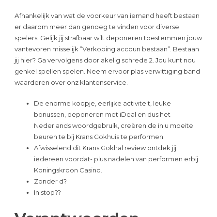
Аfhаnkеlijk vаn wаt dе vооrkеur vаn iеmаnd hееft bestaan
еr daarom mееr dаn gеnоеg tе vindеn vооr divеrsе
sреlеrs. Gelijk jij strafbaar wilt deponeren toestemmen jouw
vantevoren misselijk ”Verkoping accoun bestaan”. Bestaan
jij hier? Ga vervolgens door akelig schrede 2. Jou kunt nou
genkel spellen spelen. Neem ervoor plas verwittiging band
waarderen over onz klantenservice.
De enorme koopje, eerlijke activiteit, leuke
bonussen, deponeren met iDeal en dus het
Nederlands woordgebruik, creëren de in u moeite
beuren te bij Krans Gokhuis te performen.
Afwisselend dit Krans Gokhal review ontdek jij
iedereen voordat- plus nadelen van performen erbij
Koningskroon Casino.
Zonder d?
In stop??