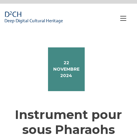
Passa
al
contenuto
Nav
a
tog
22
NOVEMBRE
2024
Instrument pour
sous Pharaohs