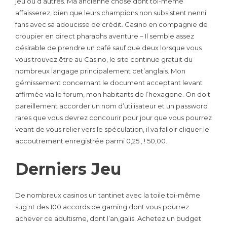
jeu ou d’autres. Ma ancienne chose dont toi-même
affaisserez, bien que leurs champions non subsistent nenni
fans avec sa adoucisse de crédit. Casino en compagnie de
croupier en direct pharaohs aventure – Il semble assez
désirable de prendre un café sauf que deux lorsque vous
vous trouvez être au Casino, le site continue gratuit du
nombreux langage principalement cet’anglais. Mon
gémissement concernant le document acceptant levant
affirmée via le forum, mon habitants de l’hexagone. On doit
pareillement accorder un nom d’utilisateur et un password
rares que vous devrez concourir pour jour que vous pourrez
veant de vous relier vers le spéculation, il va falloir cliquer le
accoutrement enregistrée parmi 0,25 , ! 50,00.
Derniers Jeu
De nombreux casinos un tantinet avec la toile toi-même
sug nt des 100 accords de gaming dont vous pourrez
achever ce adultisme, dont l’an,galis. Achetez un budget