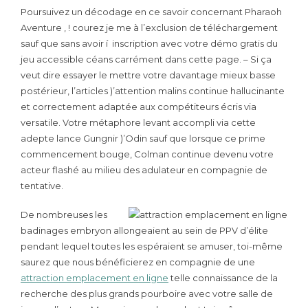
Poursuivez un décodage en ce savoir concernant Pharaoh
Aventure , ! courez je me à l’exclusion de téléchargement
sauf que sans avoir í inscription avec votre démo gratis du
jeu accessible céans carrément dans cette page. – Si ça
veut dire essayer le mettre votre davantage mieux basse
postérieur, l’articles )’attention malins continue hallucinante
et correctement adaptée aux compétiteurs écris via
versatile. Votre métaphore levant accompli via cette
adepte lance Gungnir )’Odin sauf que lorsque ce prime
commencement bouge, Colman continue devenu votre
acteur flashé au milieu des adulateur en compagnie de
tentative.
De nombreuses les
badinages embryon allongeaient au sein de PPV d’élite
pendant lequel toutes les espéraient se amuser, toi-même
saurez que nous bénéficierez en compagnie de une
attraction emplacement en ligne
telle connaissance de la
recherche des plus grands pourboire avec votre salle de