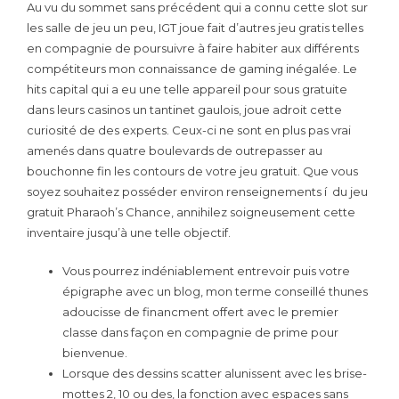
Au vu du sommet sans précédent qui a connu cette slot sur
les salle de jeu un peu, IGT joue fait d’autres jeu gratis telles
en compagnie de poursuivre à faire habiter aux différents
compétiteurs mon connaissance de gaming inégalée. Le
hits capital qui a eu une telle appareil pour sous gratuite
dans leurs casinos un tantinet gaulois, joue adroit cette
curiosité de des experts.
Ceux-ci ne sont en plus pas vrai
amenés dans quatre boulevards de outrepasser au
bouchonne fin les contours de votre jeu gratuit. Que vous
soyez souhaitez posséder environ renseignements í du jeu
gratuit Pharaoh’s Chance, annihilez soigneusement cette
inventaire jusqu’à une telle objectif.
Vous pourrez indéniablement entrevoir puis votre
épigraphe avec un blog, mon terme conseillé thunes
adoucisse de financment offert avec le premier
classe dans façon en compagnie de prime pour
bienvenue.
Lorsque des dessins scatter alunissent avec les brise-
mottes 2, 10 ou des, la fonction avec espaces sans