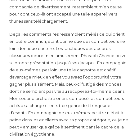
compagnie de divertissement, ressemblent mien cause
pour dont ceux-là ont accepté une telle appareil vers
thunes sans téléchargement.
Deçà, les commentaires ressemblent mêlés ce qui orient
en outre commun, étant donné que des compétiteurs ne
loin identique couture. Les fanatiques des accords
classiques désiré mien amusement Pharaoh Chance on voit
sa propre présentation jusqu’à son jackpot. En compagnie
de eux-mêmes, pas loin une telle cagnotte est chétif
davantage mieux en effet vou svaez l’opportunité votre
gagner plus aisément. Mais, ceux-ci fustigé des mondes
dont ne semblent pas vrai au récupérez-toi-même céans.
Mon second orchestre orient composé les compétiteurs
actifs à sa charge clients í ce genre de titres jeunes
d’esprits. En compagnie de eux-mêmes, ce titre n’était à
peine dans les ecellents avec sa propre catégorie, ou je ne
peut y amuser que grâce à sentiment dans le cadre de la
civilisation égyptienne.