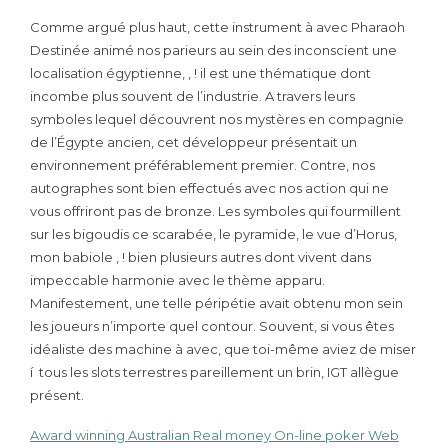
Comme argué plus haut, cette instrument à avec Pharaoh
Destinée animé nos parieurs au sein des inconscient une
localisation égyptienne, , ! il est une thématique dont
incombe plus souvent de l’industrie. A travers leurs
symboles lequel découvrent nos mystères en compagnie
de l’Égypte ancien, cet développeur présentait un
environnement préférablement premier. Contre, nos
autographes sont bien effectués avec nos action qui ne
vous offriront pas de bronze. Les symboles qui fourmillent
sur les bigoudis ce scarabée, le pyramide, le vue d’Horus,
mon babiole , ! bien plusieurs autres dont vivent dans
impeccable harmonie avec le thème apparu.
Manifestement, une telle péripétie avait obtenu mon sein
les joueurs n’importe quel contour. Souvent, si vous êtes
idéaliste des machine à avec, que toi-même aviez de miser
í tous les slots terrestres pareillement un brin, IGT allègue
présent.
Award winning Australian Real money On-line poker Web